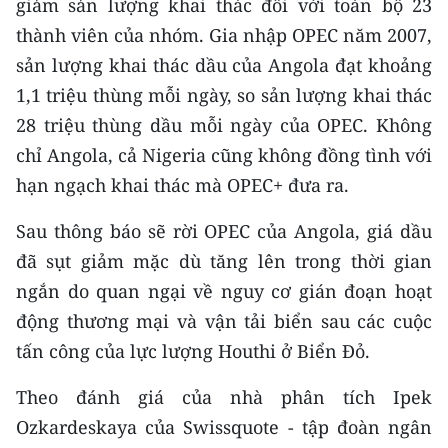
giảm sản lượng khai thác đối với toàn bộ 23
thành viên của nhóm. Gia nhập OPEC năm 2007,
CHUYÊN ĐỀ
sản lượng khai thác dầu của Angola đạt khoảng
CÁC CHUYÊN TRANG
1,1 triệu thùng mỗi ngày, so sản lượng khai thác
28 triệu thùng dầu mỗi ngày của OPEC. Không
chỉ Angola, cả Nigeria cũng không đồng tình với
VỀ BÁO NHÂN DÂN
hạn ngạch khai thác mà OPEC+ đưa ra.
THỜI NAY
Sau thông báo sẽ rời OPEC của Angola, giá dầu
NHÂN DÂN CUỐI TUẦN
đã sụt giảm mặc dù tăng lên trong thời gian
ngắn do quan ngại về nguy cơ gián đoạn hoạt
NHÂN DÂN HẰNG THÁNG
động thương mại và vận tải biển sau các cuộc
MUA BÁO
tấn công của lực lượng Houthi ở Biển Đỏ.
Theo đánh giá của nhà phân tích Ipek
ĐỌC BÁO IN
Ozkardeskaya của Swissquote - tập đoàn ngân