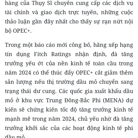
hàng của Thụy Sĩ chuyên cung cấp các dịch vụ
ENGLISH
tài chính và giao dịch trực tuyến, những cuộc
中文
thảo luận gần đây nhất cho thấy sự rạn nứt nội
bộ OPEC+.
FRANÇAIS
Trong một báo cáo mới công bố, hãng xếp hạng
РУССКИЙ
tín dụng Fitch Ratings nhận định, đà tăng
trưởng yếu ớt của nền kinh tế toàn cầu trong
ESPAÑOL
năm 2024 có thể thúc đẩy OPEC+ cắt giảm thêm
한국어
sản lượng nếu thị trường dầu mỏ chuyển sang
trạng thái dư cung. Các quốc gia xuất khẩu dầu
mỏ ở khu vực Trung Đông-Bắc Phi (MENA) dự
kiến sẽ chứng kiến tốc độ tăng trưởng kinh tế
mạnh mẽ trong năm 2024, chủ yếu nhờ đà tăng
trưởng khởi sắc của các hoạt động kinh tế phi
dầu mỏ.