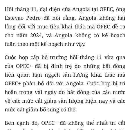
TIN MỚI
Hồi tháng 11, đại diện của Angola tại OPEC, ông
Estevao Pedro đã nói rằng, Angola không hài
TIN ĐỊA PHƯƠNG
lòng đối với mục tiêu khai thác mà OPEC đề ra
Trung du và miền núi phía Bắc
cho năm 2024, và Angola không có kế hoạch
tuân theo một kế hoạch như vậy.
Đồng bằng sông Hồng
Cuộc họp cấp bộ trưởng hồi tháng 11 vừa qua
Bắc Trung Bộ
của OPEC+ đã bị đình trệ do những bất đồng
Duyên hải Nam Trung Bộ và Tây
liên quan hạn ngạch sản lượng khai thác mà
Nguyên
OPEC+ phân bổ đối với Angola. Cuộc họp bị trì
Đông Nam Bộ
hoãn trong vài ngày do bất đồng của các nước
về các mức cắt giảm sản lượng hiện nay và các
Đồng bằng sông Cửu Long
mức cắt giảm bổ sung có thể.
Chuyên trang Hà Nội
Bên cạnh đó, OPEC+ đã không thể nhất trí cắt
Chuyên trang TP. Hồ Chí Minh