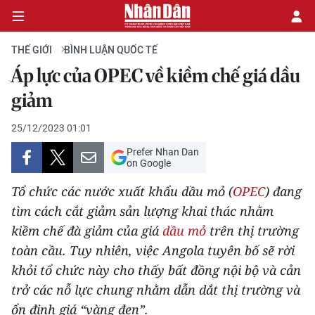
THẾ GIỚI
BÌNH LUẬN QUỐC TẾ
Áp lực của OPEC về kiềm chế giá dầu
CHÍNH TRỊ
giảm
KINH TẾ
25/12/2023 01:01
Prefer Nhan Dan
VĂN HÓA
on Google
Tổ chức các nước xuất khẩu dầu mỏ (
OPEC
) đang
XÃ HỘI
tìm cách cắt giảm sản lượng khai thác nhằm
kiềm chế đà giảm của giá
dầu mỏ
trên thị trường
PHÁP LUẬT
toàn cầu. Tuy nhiên, việc Angola tuyên bố sẽ rời
DU LỊCH
khỏi tổ chức này cho thấy bất đồng nội bộ và cản
trở các nỗ lực chung nhằm dẫn dắt thị trường và
THẾ GIỚI
ổn định giá “vàng đen”.