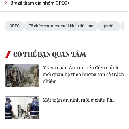
Brazil tham gia nhóm OPEC+
OPEC
Tổ chức các nước xuất khẩu dầu mỏ
giá dầu
v
CÓ THỂ BẠN QUAN TÂM
Mỹ và châu Âu xúc tiến điều chỉnh
mối quan hệ theo hướng san sẻ trách
nhiệm
Mặt trận an ninh mới ở châu Phi