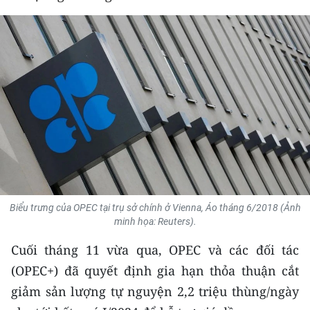
THỂ THAO
GIÁO DỤC
Y TẾ
KHOA HỌC - CÔNG NGHỆ
MÔI TRƯỜNG
BẠN ĐỌC
Biểu trưng của OPEC tại trụ sở chính ở Vienna, Áo tháng 6/2018 (Ảnh
KIỂM CHỨNG THÔNG TIN
minh họa: Reuters).
Cuối tháng 11 vừa qua, OPEC và các đối tác
TRI THỨC CHUYÊN SÂU
(OPEC+) đã quyết định gia hạn thỏa thuận cắt
54 DÂN TỘC VIỆT NAM
giảm sản lượng tự nguyện 2,2 triệu thùng/ngày