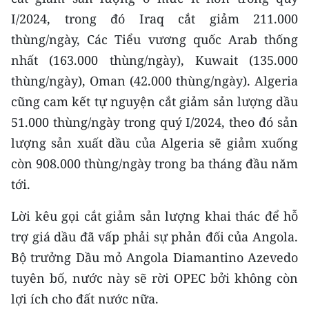
Media Pháp luật
I/2024, trong đó Iraq cắt giảm 211.000
Media Du lịch
thùng/ngày, Các Tiểu vương quốc Arab thống
nhất (163.000 thùng/ngày), Kuwait (135.000
Media Thế giới
thùng/ngày), Oman (42.000 thùng/ngày). Algeria
Media Thể thao
cũng cam kết tự nguyện cắt giảm sản lượng dầu
51.000 thùng/ngày trong quý I/2024, theo đó sản
Media Giáo dục
lượng sản xuất dầu của Algeria sẽ giảm xuống
Media Y tế
còn 908.000 thùng/ngày trong ba tháng đầu năm
tới.
Media Khoa học - Công nghệ
Lời kêu gọi cắt giảm sản lượng khai thác để hỗ
Media Môi trường
trợ giá dầu đã vấp phải sự phản đối của Angola.
Ảnh
Bộ trưởng Dầu mỏ Angola Diamantino Azevedo
tuyên bố, nước này sẽ rời OPEC bởi không còn
Infographic
lợi ích cho đất nước nữa.