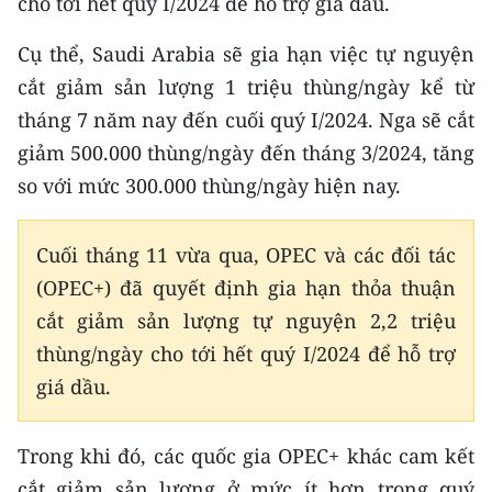
cho tới hết quý I/2024 để hỗ trợ giá dầu.
CHƯƠNG TRÌNH OCOP - MỖI XÃ
MỘT SẢN PHẨM
Cụ thể, Saudi Arabia sẽ gia hạn việc tự nguyện
cắt giảm sản lượng 1 triệu thùng/ngày kể từ
RADIO
tháng 7 năm nay đến cuối quý I/2024. Nga sẽ cắt
giảm 500.000 thùng/ngày đến tháng 3/2024, tăng
MEDIA CENTER
so với mức 300.000 thùng/ngày hiện nay.
E-Magazine
Cuối tháng 11 vừa qua, OPEC và các đối tác
Video
(OPEC+) đã quyết định gia hạn thỏa thuận
Media Chính trị
cắt giảm sản lượng tự nguyện 2,2 triệu
thùng/ngày cho tới hết quý I/2024 để hỗ trợ
Media Kinh tế
giá dầu.
Media Văn hóa
Media Xã hội
Trong khi đó, các quốc gia OPEC+ khác cam kết
cắt giảm sản lượng ở mức ít hơn trong quý