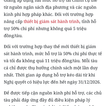
Giang áp dụng hai mức hỗ trợ tài chính cụ thể
CHƯƠNG TRÌNH OCOP - MỖI XÃ
từ nguồn ngân sách địa phương và các nguồn
MỘT SẢN PHẨM
kinh phí hợp pháp khác. Đối với trường hợp
nâng cấp
thiết bị giám sát hành trình
, tỉnh hỗ
RADIO
trợ 50% chi phí nhưng không quá 5 triệu
MEDIA CENTER
đồng/tàu.
E-Magazine
Đối với trường hợp thay thế mới thiết bị giám
sát hành trình, mức hỗ trợ là 50% chi phí thực tế
Video
và tối đa không quá 11 triệu đồng/tàu. Mỗi tàu
Media Chính trị
cá chỉ được thụ hưởng chính sách một lần duy
nhất. Thời gian áp dụng hỗ trợ kéo dài từ khi
Media Kinh tế
Nghị quyết có hiệu lực đến hết ngày 31/12/2026.
Media Văn hóa
Để được tiếp cận nguồn kinh phí hỗ trợ, các chủ
Media Xã hội
tàu phải đáp ứng đầy đủ điều kiện pháp lý