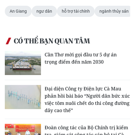
An Giang
ngư dân
hỗ trợ tài chính
ngành thủy sản
CÓ THỂ BẠN QUAN TÂM
Cần Thơ mời gọi đầu tư 5 dự án
trọng điểm đến năm 2030
Đại diện Công ty Điện lực Cà Mau
phản hồi bài báo “Người dân bức xúc
việc tôm nuôi chết do thi công đường
dây cao thế”
Đoàn công tác của Bộ Chính trị kiểm
tra, giám sát công tác cán bộ tại Cà