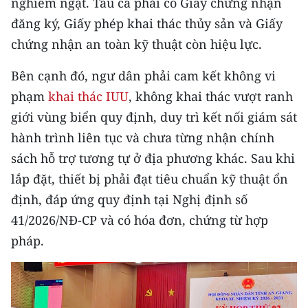
nghiêm ngặt. Tàu cá phải có Giấy chứng nhận
Media Pháp luật
đăng ký, Giấy phép khai thác thủy sản và Giấy
Media Du lịch
chứng nhận an toàn kỹ thuật còn hiệu lực.
Media Thế giới
Bên cạnh đó, ngư dân phải cam kết không vi
phạm
khai thác IUU
, không khai thác vượt ranh
Media Thể thao
giới vùng biển quy định, duy trì kết nối giám sát
Media Giáo dục
hành trình liên tục và chưa từng nhận chính
Media Y tế
sách hỗ trợ tương tự ở địa phương khác. Sau khi
lắp đặt, thiết bị phải đạt tiêu chuẩn kỹ thuật ổn
Media Khoa học - Công nghệ
định, đáp ứng quy định tại Nghị định số
Media Môi trường
41/2026/NĐ-CP và có hóa đơn, chứng từ hợp
pháp.
Ảnh
Infographic