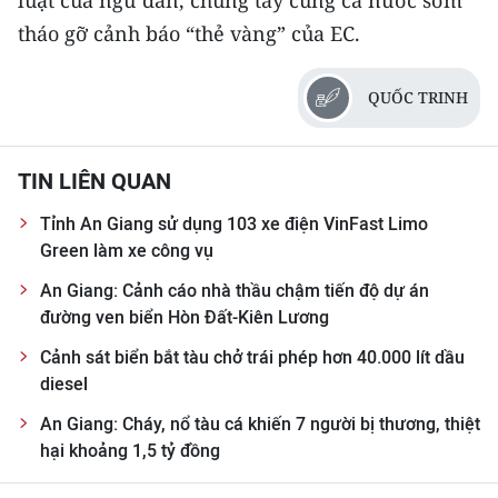
luật của ngư dân, chung tay cùng cả nước sớm
ENGLISH
tháo gỡ cảnh báo “thẻ vàng” của EC.
中文
QUỐC TRINH
FRANÇAIS
РУССКИЙ
TIN LIÊN QUAN
Tỉnh An Giang sử dụng 103 xe điện VinFast Limo
ESPAÑOL
Green làm xe công vụ
한국어
An Giang: Cảnh cáo nhà thầu chậm tiến độ dự án
đường ven biển Hòn Đất-Kiên Lương
Cảnh sát biển bắt tàu chở trái phép hơn 40.000 lít dầu
diesel
An Giang: Cháy, nổ tàu cá khiến 7 người bị thương, thiệt
hại khoảng 1,5 tỷ đồng