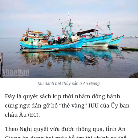
THỂ THAO
GIÁO DỤC
Y TẾ
KHOA HỌC - CÔNG NGHỆ
MÔI TRƯỜNG
BẠN ĐỌC
Tàu đánh bắt thủy sản ở An Giang.
Đây là quyết sách kịp thời nhằm đồng hành
KIỂM CHỨNG THÔNG TIN
cùng ngư dân gỡ bỏ “thẻ vàng” IUU của Ủy ban
TRI THỨC CHUYÊN SÂU
châu Âu (EC).
54 DÂN TỘC VIỆT NAM
Theo Nghị quyết vừa được thông qua, tỉnh An