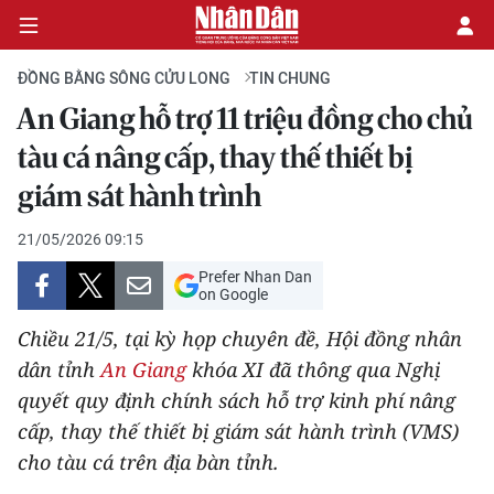
ĐỒNG BẰNG SÔNG CỬU LONG
TIN CHUNG
An Giang hỗ trợ 11 triệu đồng cho chủ
CHÍNH TRỊ
tàu cá nâng cấp, thay thế thiết bị
giám sát hành trình
KINH TẾ
21/05/2026 09:15
VĂN HÓA
Prefer Nhan Dan
on Google
XÃ HỘI
Chiều 21/5, tại kỳ họp chuyên đề, Hội đồng nhân
PHÁP LUẬT
dân tỉnh
An Giang
khóa XI đã thông qua Nghị
quyết quy định chính sách hỗ trợ kinh phí nâng
DU LỊCH
cấp, thay thế thiết bị giám sát hành trình (VMS)
cho tàu cá trên địa bàn tỉnh.
THẾ GIỚI