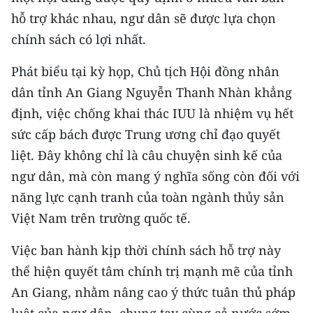
hỗ trợ khác nhau, ngư dân sẽ được lựa chọn
CHUYÊN ĐỀ
chính sách có lợi nhất.
CÁC CHUYÊN TRANG
Phát biểu tại kỳ họp, Chủ tịch Hội đồng nhân
dân tỉnh An Giang Nguyễn Thanh Nhàn khẳng
VỀ BÁO NHÂN DÂN
định, việc chống khai thác IUU là nhiệm vụ hết
sức cấp bách được Trung ương chỉ đạo quyết
THỜI NAY
liệt. Đây không chỉ là câu chuyện sinh kế của
ngư dân, mà còn mang ý nghĩa sống còn đối với
NHÂN DÂN CUỐI TUẦN
năng lực cạnh tranh của toàn ngành thủy sản
NHÂN DÂN HẰNG THÁNG
Việt Nam trên trường quốc tế.
MUA BÁO
Việc ban hành kịp thời chính sách hỗ trợ này
thể hiện quyết tâm chính trị mạnh mẽ của tỉnh
ĐỌC BÁO IN
An Giang, nhằm nâng cao ý thức tuân thủ pháp