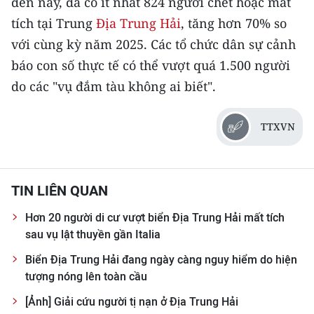
đến nay, đã có ít nhất 824 người chết hoặc mất
CHƯƠNG TRÌNH OCOP - MỖI XÃ
tích tại Trung
Địa Trung Hải
, tăng hơn 70% so
MỘT SẢN PHẨM
với cùng kỳ năm 2025. Các tổ chức dân sự cảnh
báo con số thực tế có thể vượt quá 1.500 người
RADIO
do các "vụ đắm tàu không ai biết".
MEDIA CENTER
TTXVN
E-Magazine
Video
TIN LIÊN QUAN
Media Chính trị
Hơn 20 người di cư vượt biển Địa Trung Hải mất tích
Media Kinh tế
sau vụ lật thuyền gần Italia
Media Văn hóa
Biển Địa Trung Hải đang ngày càng nguy hiểm do hiện
tượng nóng lên toàn cầu
Media Xã hội
[Ảnh] Giải cứu người tị nạn ở Địa Trung Hải