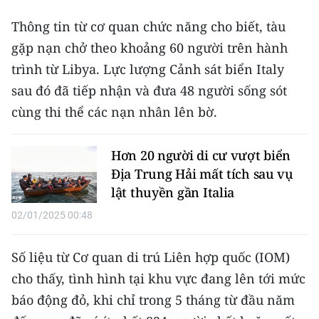
THỂ THAO
Thông tin từ cơ quan chức năng cho biết, tàu
gặp nạn chở theo khoảng 60 người trên hành
GIÁO DỤC
trình từ Libya. Lực lượng Cảnh sát biển Italy
Y TẾ
sau đó đã tiếp nhận và đưa 48 người sống sót
cùng thi thể các nạn nhân lên bờ.
KHOA HỌC - CÔNG NGHỆ
MÔI TRƯỜNG
Hơn 20 người di cư vượt biển
Địa Trung Hải mất tích sau vụ
BẠN ĐỌC
lật thuyền gần Italia
02/01/2025 00:48
KIỂM CHỨNG THÔNG TIN
Số liệu từ Cơ quan di trú Liên hợp quốc (IOM)
TRI THỨC CHUYÊN SÂU
cho thấy, tình hình tại khu vực đang lên tới mức
54 DÂN TỘC VIỆT NAM
báo động đỏ, khi chỉ trong 5 tháng từ đầu năm