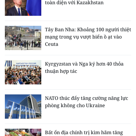
toàn diện với Kazakhstan
TIN MỚI
TIN ĐỊA PHƯƠNG
Tây Ban Nha: Khoảng 100 người thiệt
Trung du và miền núi phía Bắc
mạng trong vụ vượt biển ồ ạt vào
Ceuta
Đồng bằng sông Hồng
Bắc Trung Bộ
Kyrgyzstan và Nga ký hơn 40 thỏa
thuận hợp tác
Duyên hải Nam Trung Bộ và Tây
Nguyên
Đông Nam Bộ
NATO thúc đẩy tăng cường năng lực
phòng không cho Ukraine
Đồng bằng sông Cửu Long
Chuyên trang Hà Nội
Bất ổn địa chính trị kìm hãm tăng
Chuyên trang TP. Hồ Chí Minh