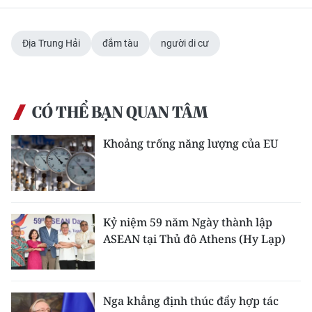
Media Pháp luật
Media Du lịch
Địa Trung Hải
đắm tàu
người di cư
Media Thế giới
Media Thể thao
CÓ THỂ BẠN QUAN TÂM
Media Giáo dục
Khoảng trống năng lượng của EU
Media Y tế
Media Khoa học - Công nghệ
Media Môi trường
Kỷ niệm 59 năm Ngày thành lập
ASEAN tại Thủ đô Athens (Hy Lạp)
Ảnh
Infographic
Nga khẳng định thúc đẩy hợp tác