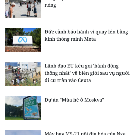
ENGLISH
nóng
中文
Đức cảnh báo hành vi quay lén bằng
FRANÇAIS
kính thông minh Meta
РУССКИЙ
ESPAÑOL
Lãnh đạo EU kêu gọi 'hành động
thống nhất' về biên giới sau vụ người
한국어
di cư tràn vào Ceuta
Dự án "Mùa hè ở Moskva"
Máy bay MS-21 nội địa hóa của Nga