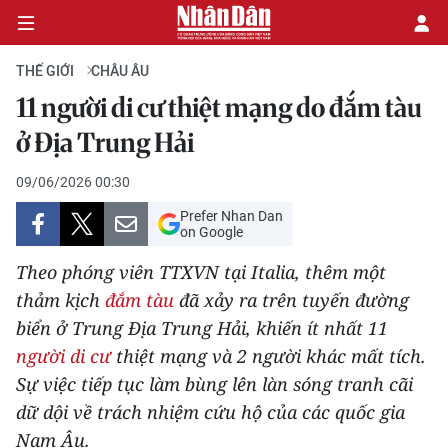
THẾ GIỚI
CHÂU ÂU
11 người di cư thiệt mạng do đắm tàu
CHÍNH TRỊ
ở Địa Trung Hải
KINH TẾ
09/06/2026 00:30
Prefer Nhan Dan
VĂN HÓA
on Google
Theo phóng viên TTXVN tại Italia, thêm một
XÃ HỘI
thảm kịch
đắm tàu
đã xảy ra trên tuyến đường
biển ở Trung Địa Trung Hải, khiến ít nhất 11
PHÁP LUẬT
người di cư
thiệt mạng và 2 người khác mất tích.
DU LỊCH
Sự việc tiếp tục làm bùng lên làn sóng tranh cãi
dữ dội về trách nhiệm cứu hộ của các quốc gia
THẾ GIỚI
Nam Âu.