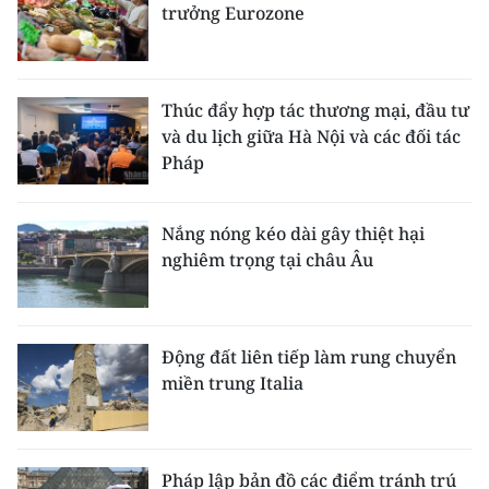
trưởng Eurozone
CHUYÊN ĐỀ
CÁC CHUYÊN TRANG
Thúc đẩy hợp tác thương mại, đầu tư
và du lịch giữa Hà Nội và các đối tác
Pháp
VỀ BÁO NHÂN DÂN
THỜI NAY
Nắng nóng kéo dài gây thiệt hại
nghiêm trọng tại châu Âu
NHÂN DÂN CUỐI TUẦN
NHÂN DÂN HẰNG THÁNG
Động đất liên tiếp làm rung chuyển
MUA BÁO
miền trung Italia
ĐỌC BÁO IN
Pháp lập bản đồ các điểm tránh trú