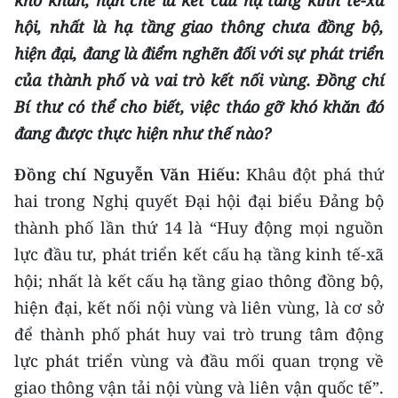
khó khăn, hạn chế là kết cấu hạ tầng kinh tế-xã
ENGLISH
hội, nhất là hạ tầng giao thông chưa đồng bộ,
hiện đại, đang là điểm nghẽn đối với sự phát triển
中文
của thành phố và vai trò kết nối vùng. Đồng chí
FRANÇAIS
Bí thư có thể cho biết, việc tháo gỡ khó khăn đó
đang được thực hiện như thế nào?
РУССКИЙ
Đồng chí Nguyễn Văn Hiếu:
Khâu đột phá thứ
ESPAÑOL
hai trong Nghị quyết Đại hội đại biểu Đảng bộ
한국어
thành phố lần thứ 14 là “Huy động mọi nguồn
lực đầu tư, phát triển kết cấu hạ tầng kinh tế-xã
hội; nhất là kết cấu hạ tầng giao thông đồng bộ,
hiện đại, kết nối nội vùng và liên vùng, là cơ sở
để thành phố phát huy vai trò trung tâm động
lực phát triển vùng và đầu mối quan trọng về
giao thông vận tải nội vùng và liên vận quốc tế”.