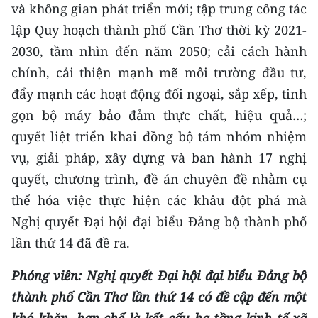
và không gian phát triển mới; tập trung công tác
lập Quy hoạch thành phố Cần Thơ thời kỳ 2021-
CHUYÊN ĐỀ
2030, tầm nhìn đến năm 2050; cải cách hành
CÁC CHUYÊN TRANG
chính, cải thiện mạnh mẽ môi trường đầu tư,
đẩy mạnh các hoạt động đối ngoại, sắp xếp, tinh
VỀ BÁO NHÂN DÂN
gọn bộ máy bảo đảm thực chất, hiệu quả…;
quyết liệt triển khai đồng bộ tám nhóm nhiệm
THỜI NAY
vụ, giải pháp, xây dựng và ban hành 17 nghị
quyết, chương trình, đề án chuyên đề nhằm cụ
NHÂN DÂN CUỐI TUẦN
thể hóa việc thực hiện các khâu đột phá mà
NHÂN DÂN HẰNG THÁNG
Nghị quyết Đại hội đại biểu Đảng bộ thành phố
lần thứ 14 đã đề ra.
MUA BÁO
Phóng viên: Nghị quyết Đại hội đại biểu Đảng bộ
ĐỌC BÁO IN
thành phố Cần Thơ lần thứ 14 có đề cập đến một