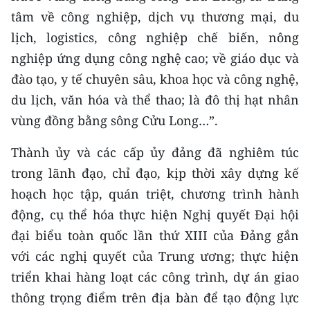
TIN MỚI
tâm về công nghiệp, dịch vụ thương mại, du
lịch, logistics, công nghiệp chế biến, nông
TIN ĐỊA PHƯƠNG
nghiệp ứng dụng công nghệ cao; về giáo dục và
đào tạo, y tế chuyên sâu, khoa học và công nghệ,
Trung du và miền núi phía Bắc
du lịch, văn hóa và thể thao; là đô thị hạt nhân
Đồng bằng sông Hồng
vùng đồng bằng sông Cửu Long…”.
Bắc Trung Bộ
Thành ủy và các cấp ủy đảng đã nghiêm túc
Duyên hải Nam Trung Bộ và Tây
trong lãnh đạo, chỉ đạo, kịp thời xây dựng kế
Nguyên
hoạch học tập, quán triệt, chương trình hành
động, cụ thể hóa thực hiện Nghị quyết Đại hội
Đông Nam Bộ
đại biểu toàn quốc lần thứ XIII của Đảng gắn
Đồng bằng sông Cửu Long
với các nghị quyết của Trung ương; thực hiện
triển khai hàng loạt các công trình, dự án giao
Chuyên trang Hà Nội
thông trọng điểm trên địa bàn để tạo động lực
Chuyên trang TP. Hồ Chí Minh