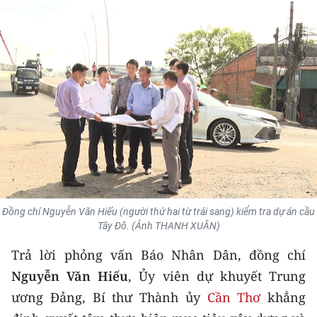
THỂ THAO
GIÁO DỤC
Y TẾ
KHOA HỌC - CÔNG NGHỆ
MÔI TRƯỜNG
BẠN ĐỌC
Đồng chí Nguyễn Văn Hiếu (người thứ hai từ trái sang) kiểm tra dự án cầu
KIỂM CHỨNG THÔNG TIN
Tây Đô. (Ảnh THANH XUÂN)
Trả lời phỏng vấn Báo Nhân Dân, đồng chí
TRI THỨC CHUYÊN SÂU
Nguyễn Văn Hiếu
, Ủy viên dự khuyết Trung
54 DÂN TỘC VIỆT NAM
ương Đảng, Bí thư Thành ủy
Cần Thơ
khẳng