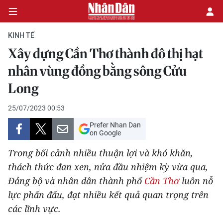
KINH TẾ
Xây dựng Cần Thơ thành đô thị hạt
CHÍNH TRỊ
nhân vùng đồng bằng sông Cửu
Long
KINH TẾ
25/07/2023 00:53
VĂN HÓA
Prefer Nhan Dan
on Google
XÃ HỘI
Trong bối cảnh nhiều thuận lợi và khó khăn,
PHÁP LUẬT
thách thức đan xen, nửa đầu nhiệm kỳ vừa qua,
Đảng bộ và nhân dân thành phố
Cần Thơ
luôn nỗ
DU LỊCH
lực phấn đấu, đạt nhiều kết quả quan trọng trên
các lĩnh vực.
THẾ GIỚI