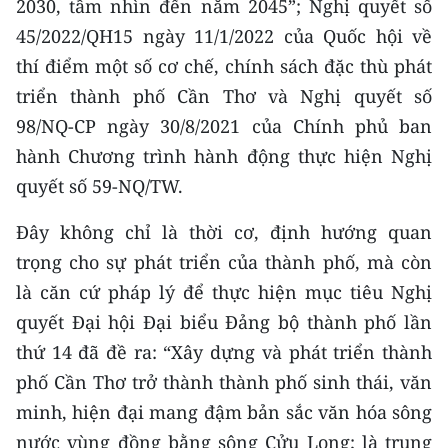
2030, tầm nhìn đến năm 2045”; Nghị quyết số
Media Pháp luật
45/2022/QH15 ngày 11/1/2022 của Quốc hội về
Media Du lịch
thí điểm một số cơ chế, chính sách đặc thù phát
triển thành phố Cần Thơ và Nghị quyết số
Media Thế giới
98/NQ-CP ngày 30/8/2021 của Chính phủ ban
Media Thể thao
hành Chương trình hành động thực hiện Nghị
Media Giáo dục
quyết số 59-NQ/TW.
Media Y tế
Đây không chỉ là thời cơ, định hướng quan
trọng cho sự phát triển của thành phố, mà còn
Media Khoa học - Công nghệ
là căn cứ pháp lý để thực hiện mục tiêu Nghị
Media Môi trường
quyết Đại hội Đại biểu Đảng bộ thành phố lần
thứ 14 đã đề ra: “Xây dựng và phát triển thành
Ảnh
phố Cần Thơ trở thành thành phố sinh thái, văn
Infographic
minh, hiện đại mang đậm bản sắc văn hóa sông
nước vùng đồng bằng sông Cửu Long; là trung