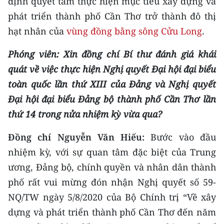
định quyết tâm thực hiện mục tiêu xây dựng và
CHƯƠNG TRÌNH OCOP - MỖI XÃ
phát triển thành phố Cần Thơ trở thành đô thị
MỘT SẢN PHẨM
hạt nhân của
vùng đồng bằng sông Cửu Long
.
RADIO
Phóng viên: Xin đồng chí Bí thư đánh giá khái
quát về việc thực hiện Nghị quyết Đại hội đại biểu
MEDIA CENTER
toàn quốc lần thứ XIII của Đảng và Nghị quyết
E-Magazine
Đại hội đại biểu Đảng bộ thành phố Cần Thơ lần
thứ 14 trong nửa nhiệm kỳ vừa qua?
Video
Đồng chí Nguyễn Văn Hiếu:
Bước vào đầu
Media Chính trị
nhiệm kỳ, với sự quan tâm đặc biệt của Trung
Media Kinh tế
ương, Đảng bộ, chính quyền và nhân dân thành
phố rất vui mừng đón nhận Nghị quyết số 59-
Media Văn hóa
NQ/TW ngày 5/8/2020 của Bộ Chính trị “Về xây
Media Xã hội
dựng và phát triển thành phố Cần Thơ đến năm