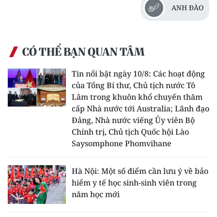
ANH ĐÀO
CHUYÊN ĐỀ
CÁC CHUYÊN TRANG
CÓ THỂ BẠN QUAN TÂM
Tin nổi bật ngày 10/8: Các hoạt động
VỀ BÁO NHÂN DÂN
của Tổng Bí thư, Chủ tịch nước Tô
Lâm trong khuôn khổ chuyến thăm
THỜI NAY
cấp Nhà nước tới Australia; Lãnh đạo
Đảng, Nhà nước viếng Ủy viên Bộ
NHÂN DÂN CUỐI TUẦN
Chính trị, Chủ tịch Quốc hội Lào
Saysomphone Phomvihane
NHÂN DÂN HẰNG THÁNG
MUA BÁO
Hà Nội: Một số điểm cần lưu ý về bảo
hiểm y tế học sinh-sinh viên trong
ĐỌC BÁO IN
năm học mới