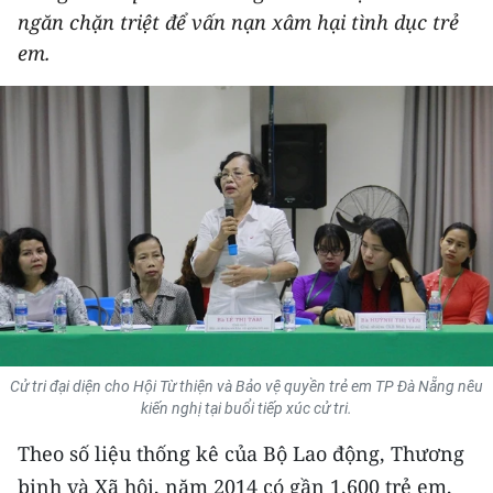
ngăn chặn triệt để vấn nạn xâm hại tình dục trẻ
THỂ THAO
em.
GIÁO DỤC
Y TẾ
KHOA HỌC - CÔNG NGHỆ
MÔI TRƯỜNG
BẠN ĐỌC
KIỂM CHỨNG THÔNG TIN
Cử tri đại diện cho Hội Từ thiện và Bảo vệ quyền trẻ em TP Đà Nẵng nêu
TRI THỨC CHUYÊN SÂU
kiến nghị tại buổi tiếp xúc cử tri.
54 DÂN TỘC VIỆT NAM
Theo số liệu thống kê của Bộ Lao động, Thương
binh và Xã hội, năm 2014 có gần 1.600 trẻ em,