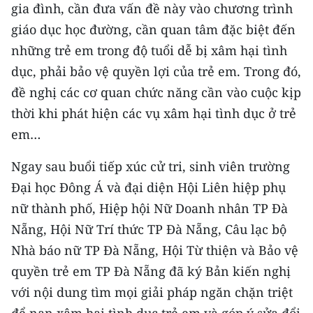
Media Pháp luật
gia đình, cần đưa vấn đề này vào chương trình
giáo dục học đường, cần quan tâm đặc biệt đến
Media Du lịch
những trẻ em trong độ tuổi dễ bị xâm hại tình
Media Thế giới
dục, phải bảo vệ quyền lợi của trẻ em. Trong đó,
đề nghị các cơ quan chức năng cần vào cuộc kịp
Media Thể thao
thời khi phát hiện các vụ xâm hại tình dục ở trẻ
Media Giáo dục
em…
Media Y tế
Ngay sau buổi tiếp xúc cử tri, sinh viên trường
Đại học Đông Á và đại diện Hội Liên hiệp phụ
Media Khoa học - Công nghệ
nữ thành phố, Hiệp hội Nữ Doanh nhân TP Đà
Media Môi trường
Nẵng, Hội Nữ Trí thức TP Đà Nẵng, Câu lạc bộ
Nhà báo nữ TP Đà Nẵng, Hội Từ thiện và Bảo vệ
Ảnh
quyền trẻ em TP Đà Nẵng đã ký Bản kiến nghị
Infographic
với nội dung tìm mọi giải pháp ngăn chặn triệt
để nạn xâm hại tình dục trẻ em và góp ý sửa đổi