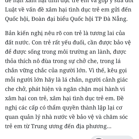
TIN MỚI
Luật về vấn đề xâm hại tình dục trẻ em gửi đến
Quốc hội, Đoàn đại biểu Quốc hội TP Đà Nẵng.
TIN ĐỊA PHƯƠNG
Bản kiến nghị nêu rõ con trẻ là tương lai của
Trung du và miền núi phía Bắc
đất nước. Con trẻ rất yếu đuối, cần được bảo vệ
Đồng bằng sông Hồng
để được sống trong môi trường an lành, được
thỏa thích nô đùa trong sự chở che, trong lá
Bắc Trung Bộ
chắn vững chắc của người lớn. Vì thế, kêu gọi
Duyên hải Nam Trung Bộ và Tây
mỗi người lớn hãy là lá chắn, người cảnh giác
Nguyên
che chở, phát hiện và ngăn chặn mọi hành vi
Đông Nam Bộ
xâm hại con trẻ, xâm hại tình dục trẻ em. Đề
nghị các cấp có thẩm quyền thành lập lại cơ
Đồng bằng sông Cửu Long
quan quản lý nhà nước về bảo vệ và chăm sóc
Chuyên trang Hà Nội
trẻ em từ Trung ương đến địa phương…
Chuyên trang TP. Hồ Chí Minh