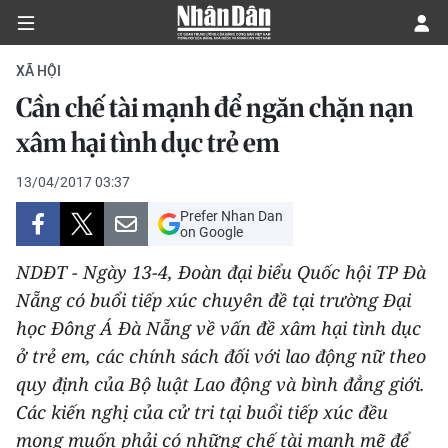
XÃ HỘI
Cần chế tài mạnh để ngăn chặn nạn
CHÍNH TRỊ
xâm hại tình dục trẻ em
KINH TẾ
13/04/2017 03:37
Prefer Nhan Dan
VĂN HÓA
on Google
NDĐT - Ngày 13-4, Đoàn đại biểu Quốc hội TP Đà
XÃ HỘI
Nẵng có buổi tiếp xúc chuyên đề tại trường Đại
học Đông Á Đà Nẵng về vấn đề xâm hại tình dục
PHÁP LUẬT
ở trẻ em, các chính sách đối với lao động nữ theo
DU LỊCH
quy định của Bộ luật Lao động và bình đẳng giới.
Các kiến nghị của cử tri tại buổi tiếp xúc đều
THẾ GIỚI
mong muốn phải có những chế tài mạnh mẽ để