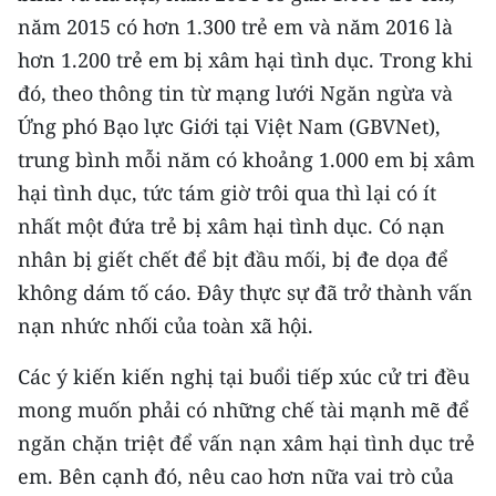
CHƯƠNG TRÌNH OCOP - MỖI XÃ
năm 2015 có hơn 1.300 trẻ em và năm 2016 là
MỘT SẢN PHẨM
hơn 1.200 trẻ em bị xâm hại tình dục. Trong khi
đó, theo thông tin từ mạng lưới Ngăn ngừa và
RADIO
Ứng phó Bạo lực Giới tại Việt Nam (GBVNet),
trung bình mỗi năm có khoảng 1.000 em bị xâm
MEDIA CENTER
hại tình dục, tức tám giờ trôi qua thì lại có ít
E-Magazine
nhất một đứa trẻ bị xâm hại tình dục. Có nạn
nhân bị giết chết để bịt đầu mối, bị đe dọa để
Video
không dám tố cáo. Đây thực sự đã trở thành vấn
Media Chính trị
nạn nhức nhối của toàn xã hội.
Media Kinh tế
Các ý kiến kiến nghị tại buổi tiếp xúc cử tri đều
Media Văn hóa
mong muốn phải có những chế tài mạnh mẽ để
ngăn chặn triệt để vấn nạn xâm hại tình dục trẻ
Media Xã hội
em. Bên cạnh đó, nêu cao hơn nữa vai trò của