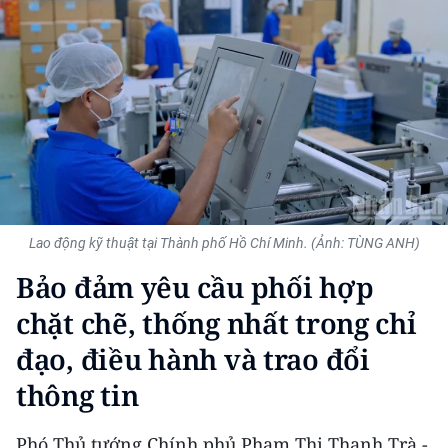
THỂ THAO
GIÁO DỤC
Y TẾ
KHOA HỌC - CÔNG NGHỆ
MÔI TRƯỜNG
Lao động kỹ thuật tại Thành phố Hồ Chí Minh. (Ảnh: TÙNG ANH)
BẠN ĐỌC
Bảo đảm yêu cầu phối hợp
KIỂM CHỨNG THÔNG TIN
chặt chẽ, thống nhất trong chỉ
đạo, điều hành và trao đổi
TRI THỨC CHUYÊN SÂU
thông tin
54 DÂN TỘC VIỆT NAM
Phó Thủ tướng Chính phủ Phạm Thị Thanh Trà -