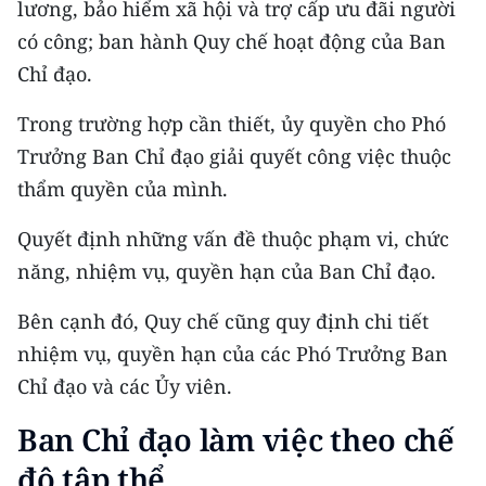
lương, bảo hiểm xã hội và trợ cấp ưu đãi người
có công; ban hành Quy chế hoạt động của Ban
CHUYÊN ĐỀ
Chỉ đạo.
CÁC CHUYÊN TRANG
Trong trường hợp cần thiết, ủy quyền cho Phó
Trưởng Ban Chỉ đạo giải quyết công việc thuộc
VỀ BÁO NHÂN DÂN
thẩm quyền của mình.
THỜI NAY
Quyết định những vấn đề thuộc phạm vi, chức
năng, nhiệm vụ, quyền hạn của Ban Chỉ đạo.
NHÂN DÂN CUỐI TUẦN
Bên cạnh đó, Quy chế cũng quy định chi tiết
NHÂN DÂN HẰNG THÁNG
nhiệm vụ, quyền hạn của các Phó Trưởng Ban
MUA BÁO
Chỉ đạo và các Ủy viên.
ĐỌC BÁO IN
Ban Chỉ đạo làm việc theo chế
độ tập thể