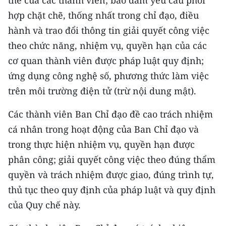
thể của các thành viên; bảo đảm yêu cầu phối
Media Pháp luật
hợp chặt chẽ, thống nhất trong chỉ đạo, điều
Media Du lịch
hành và trao đổi thông tin giải quyết công việc
theo chức năng, nhiệm vụ, quyền hạn của các
Media Thế giới
cơ quan thành viên được pháp luật quy định;
Media Thể thao
ứng dụng công nghệ số, phương thức làm việc
trên môi trường điện tử (trừ nội dung mật).
Media Giáo dục
Các thành viên Ban Chỉ đạo đề cao trách nhiệm
Media Y tế
cá nhân trong hoạt động của Ban Chỉ đạo và
Media Khoa học - Công nghệ
trong thực hiện nhiệm vụ, quyền hạn được
phân công; giải quyết công việc theo đúng thẩm
Media Môi trường
quyền và trách nhiệm được giao, đúng trình tự,
Ảnh
thủ tục theo quy định của pháp luật và quy định
Infographic
của Quy chế này.