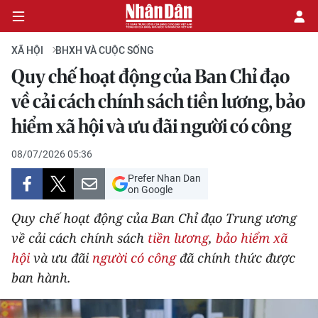
XÃ HỘI
BHXH VÀ CUỘC SỐNG
Quy chế hoạt động của Ban Chỉ đạo
CHÍNH TRỊ
về cải cách chính sách tiền lương, bảo
hiểm xã hội và ưu đãi người có công
KINH TẾ
08/07/2026 05:36
VĂN HÓA
Prefer Nhan Dan
on Google
XÃ HỘI
Quy chế hoạt động của Ban Chỉ đạo Trung ương
PHÁP LUẬT
về cải cách chính sách
tiền lương
,
bảo hiểm xã
hội
và ưu đãi
người có công
đã chính thức được
DU LỊCH
ban hành.
THẾ GIỚI