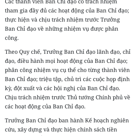
Các thành viên Ban Chỉ đạo có trách nhiệm
TIN MỚI
tham gia đầy đủ các hoạt động của Ban Chỉ đạo;
thực hiện và chịu trách nhiệm trước Trưởng
TIN ĐỊA PHƯƠNG
Ban Chỉ đạo về những nhiệm vụ được phân
Trung du và miền núi phía Bắc
công.
Đồng bằng sông Hồng
Theo Quy chế, Trưởng Ban Chỉ đạo lãnh đạo, chỉ
đạo, điều hành mọi hoạt động của Ban Chỉ đạo;
Bắc Trung Bộ
phân công nhiệm vụ cụ thể cho từng thành viên
Duyên hải Nam Trung Bộ và Tây
Ban Chỉ đạo; triệu tập, chủ trì các cuộc họp định
Nguyên
kỳ, đột xuất và các hội nghị của Ban Chỉ đạo.
Đông Nam Bộ
Chịu trách nhiệm trước Thủ tướng Chính phủ về
các hoạt động của Ban Chỉ đạo.
Đồng bằng sông Cửu Long
Trưởng Ban Chỉ đạo ban hành Kế hoạch nghiên
Chuyên trang Hà Nội
cứu, xây dựng và thực hiện chính sách tiền
Chuyên trang TP. Hồ Chí Minh