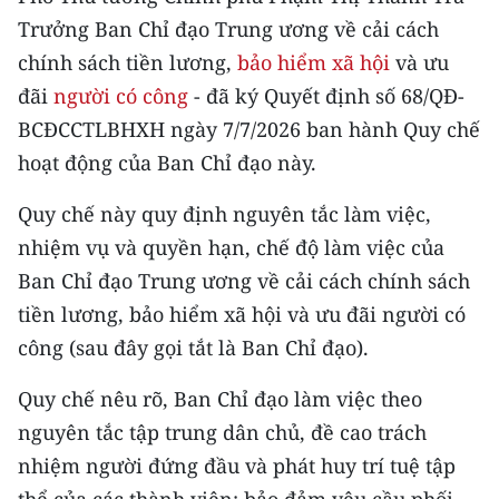
CHƯƠNG TRÌNH OCOP - MỖI XÃ
Trưởng Ban Chỉ đạo Trung ương về cải cách
MỘT SẢN PHẨM
chính sách tiền lương,
bảo hiểm xã hội
và ưu
đãi
người có công
- đã ký Quyết định số 68/QĐ-
RADIO
BCĐCCTLBHXH ngày 7/7/2026 ban hành Quy chế
hoạt động của Ban Chỉ đạo này.
MEDIA CENTER
Quy chế này quy định nguyên tắc làm việc,
E-Magazine
nhiệm vụ và quyền hạn, chế độ làm việc của
Video
Ban Chỉ đạo Trung ương về cải cách chính sách
Media Chính trị
tiền lương, bảo hiểm xã hội và ưu đãi người có
công (sau đây gọi tắt là Ban Chỉ đạo).
Media Kinh tế
Quy chế nêu rõ, Ban Chỉ đạo làm việc theo
Media Văn hóa
nguyên tắc tập trung dân chủ, đề cao trách
Media Xã hội
nhiệm người đứng đầu và phát huy trí tuệ tập