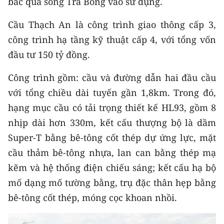
bắc qua sông Trà Bồng vào sử dụng.
CHƯƠNG TRÌNH OCOP - MỖI XÃ
MỘT SẢN PHẨM
Cầu Thạch An là công trình giao thông cấp 3,
công trình hạ tầng kỹ thuật cấp 4, với tổng vốn
RADIO
đầu tư 150 tỷ đồng.
MEDIA CENTER
Công trình gồm: cầu và đường dẫn hai đầu cầu
với tổng chiều dài tuyến gần 1,8km. Trong đó,
E-Magazine
hạng mục cầu có tải trọng thiết kế HL93, gồm 8
Video
nhịp dài hơn 330m, kết cấu thượng bộ là dầm
Super-T bằng bê-tông cốt thép dự ứng lực, mặt
Media Chính trị
cầu thảm bê-tông nhựa, lan can bằng thép mạ
Media Kinh tế
kẽm và hệ thống điện chiếu sáng; kết cấu hạ bộ
mố dạng mố tường bằng, trụ đặc thân hẹp bằng
Media Văn hóa
bê-tông cốt thép, móng cọc khoan nhồi.
Media Xã hội