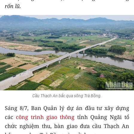
rốn lũ.
THỂ THAO
GIÁO DỤC
Y TẾ
KHOA HỌC - CÔNG NGHỆ
MÔI TRƯỜNG
BẠN ĐỌC
KIỂM CHỨNG THÔNG TIN
Cầu Thạch An bắc qua sông Trà Bồng.
Sáng 8/7, Ban Quản lý dự án đầu tư xây dựng
TRI THỨC CHUYÊN SÂU
các
công trình giao thông
tỉnh Quảng Ngãi tổ
54 DÂN TỘC VIỆT NAM
chức nghiệm thu, bàn giao đưa cầu Thạch An