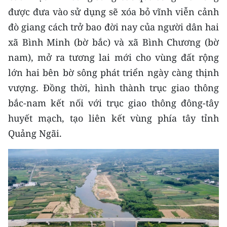
được đưa vào sử dụng sẽ xóa bỏ vĩnh viễn cảnh
CHUYÊN ĐỀ
đò giang cách trở bao đời nay của người dân hai
xã Bình Minh (bờ bắc) và xã Bình Chương (bờ
CÁC CHUYÊN TRANG
nam), mở ra tương lai mới cho vùng đất rộng
lớn hai bên bờ sông phát triển ngày càng thịnh
VỀ BÁO NHÂN DÂN
vượng. Đồng thời, hình thành trục giao thông
bắc-nam kết nối với trục giao thông đông-tây
THỜI NAY
huyết mạch, tạo liên kết vùng phía tây tỉnh
NHÂN DÂN CUỐI TUẦN
Quảng Ngãi.
NHÂN DÂN HẰNG THÁNG
MUA BÁO
ĐỌC BÁO IN