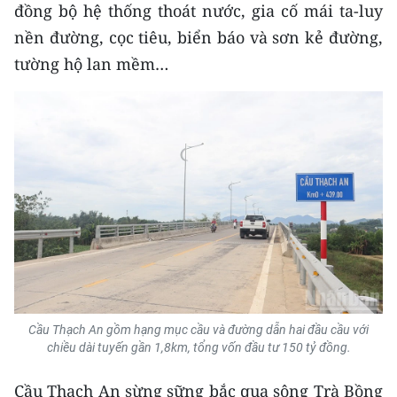
đồng bộ hệ thống thoát nước, gia cố mái ta-luy
TIN MỚI
nền đường, cọc tiêu, biển báo và sơn kẻ đường,
TIN ĐỊA PHƯƠNG
tường hộ lan mềm…
Trung du và miền núi phía Bắc
Đồng bằng sông Hồng
Bắc Trung Bộ
Duyên hải Nam Trung Bộ và Tây
Nguyên
Đông Nam Bộ
Đồng bằng sông Cửu Long
Cầu Thạch An gồm hạng mục cầu và đường dẫn hai đầu cầu với
chiều dài tuyến gần 1,8km, tổng vốn đầu tư 150 tỷ đồng.
Chuyên trang Hà Nội
Cầu Thạch An sừng sững bắc qua sông Trà Bồng
Chuyên trang TP. Hồ Chí Minh