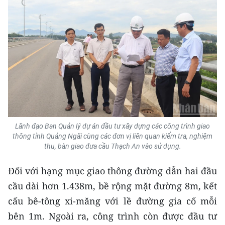
Media Pháp luật
Media Du lịch
Media Thế giới
Media Thể thao
Media Giáo dục
Media Y tế
Lãnh đạo Ban Quản lý dự án đầu tư xây dựng các công trình giao
Media Khoa học - Công nghệ
thông tỉnh Quảng Ngãi cùng các đơn vị liên quan kiểm tra, nghiệm
thu, bàn giao đưa cầu Thạch An vào sử dụng.
Media Môi trường
Đối với hạng mục giao thông đường dẫn hai đầu
Ảnh
cầu dài hơn 1.438m, bề rộng mặt đường 8m, kết
cấu bê-tông xi-măng với lề đường gia cố mỗi
Infographic
bên 1m. Ngoài ra, công trình còn được đầu tư