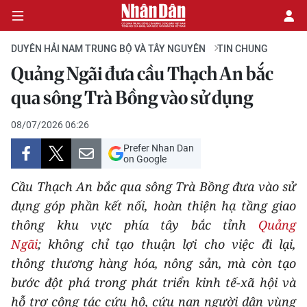
DUYÊN HẢI NAM TRUNG BỘ VÀ TÂY NGUYÊN
TIN CHUNG
Quảng Ngãi đưa cầu Thạch An bắc
CHÍNH TRỊ
qua sông Trà Bồng vào sử dụng
KINH TẾ
08/07/2026 06:26
Prefer Nhan Dan
VĂN HÓA
on Google
Cầu Thạch An bắc qua sông Trà Bồng đưa vào sử
XÃ HỘI
dụng góp phần kết nối, hoàn thiện hạ tầng giao
thông khu vực phía tây bắc tỉnh
Quảng
PHÁP LUẬT
Ngãi
; không chỉ tạo thuận lợi cho việc đi lại,
DU LỊCH
thông thương hàng hóa, nông sản, mà còn tạo
bước đột phá trong phát triển kinh tế-xã hội và
THẾ GIỚI
hỗ trợ công tác cứu hộ, cứu nạn người dân vùng