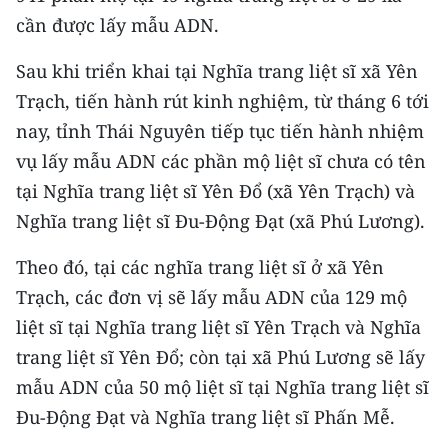
CHƯƠNG TRÌNH OCOP - MỖI XÃ
cần được lấy mẫu ADN.
MỘT SẢN PHẨM
Sau khi triển khai tại Nghĩa trang liệt sĩ xã Yên
RADIO
Trạch, tiến hành rút kinh nghiệm, từ tháng 6 tới
nay, tỉnh Thái Nguyên tiếp tục tiến hành nhiệm
MEDIA CENTER
vụ lấy mẫu ADN các phần mộ liệt sĩ chưa có tên
tại Nghĩa trang liệt sĩ Yên Đổ (xã Yên Trạch) và
E-Magazine
Nghĩa trang liệt sĩ Đu-Động Đạt (xã Phú Lương).
Video
Theo đó, tại các nghĩa trang liệt sĩ ở xã Yên
Media Chính trị
Trạch, các đơn vị sẽ lấy mẫu ADN của 129 mộ
Media Kinh tế
liệt sĩ tại Nghĩa trang liệt sĩ Yên Trạch và Nghĩa
trang liệt sĩ Yên Đổ; còn tại xã Phú Lương sẽ lấy
Media Văn hóa
mẫu ADN của 50 mộ liệt sĩ tại Nghĩa trang liệt sĩ
Media Xã hội
Đu-Động Đạt và Nghĩa trang liệt sĩ Phấn Mễ.