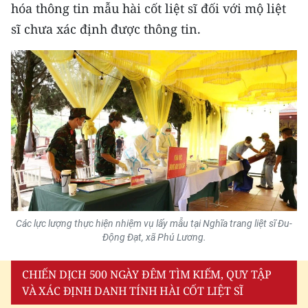
hóa thông tin mẫu hài cốt liệt sĩ đối với mộ liệt
sĩ chưa xác định được thông tin.
Các lực lượng thực hiện nhiệm vụ lấy mẫu tại Nghĩa trang liệt sĩ Đu-
Động Đạt, xã Phú Lương.
CHIẾN DỊCH 500 NGÀY ĐÊM TÌM KIẾM, QUY TẬP
VÀ XÁC ĐỊNH DANH TÍNH HÀI CỐT LIỆT SĨ