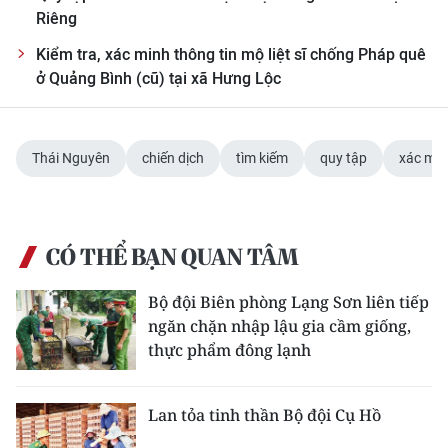
Riêng
Kiểm tra, xác minh thông tin mộ liệt sĩ chống Pháp quê
ở Quảng Bình (cũ) tại xã Hưng Lộc
Thái Nguyên
chiến dịch
tìm kiếm
quy tập
xác min
CÓ THỂ BẠN QUAN TÂM
Bộ đội Biên phòng Lạng Sơn liên tiếp
ngăn chặn nhập lậu gia cầm giống,
thực phẩm đông lạnh
Lan tỏa tinh thần Bộ đội Cụ Hồ