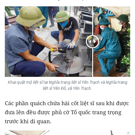
CHUYÊN ĐỀ
CÁC CHUYÊN TRANG
VỀ BÁO NHÂN DÂN
THỜI NAY
NHÂN DÂN CUỐI TUẦN
Khai quật mộ liệt sĩ tại Nghĩa trang liệt sĩ Yên Trạch và Nghĩa trang
liệt sĩ Yên Đổ, xã Yên Trạch.
NHÂN DÂN HẰNG THÁNG
Các phần quách chứa hài cốt liệt sĩ sau khi được
MUA BÁO
đưa lên đều được phủ cờ Tổ quốc trang trọng
ĐỌC BÁO IN
trước khi di quan.