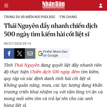
TRUNG DU VÀ MIỀN NÚI PHÍA BẮC
TIN CHUNG
Thái Nguyên đẩy nhanh chiến dịch
CHÍNH TRỊ
500 ngày tìm kiếm hài cốt liệt sĩ
KINH TẾ
08/07/2026 05:14
Prefer Nhan Dan
VĂN HÓA
on Google
Tỉnh
Thái Nguyên
đang quyết liệt đẩy nhanh tiến
XÃ HỘI
độ thực hiện
Chiến dịch 500 ngày đêm
tìm kiếm,
quy tập và xác định danh tính hài cốt liệt sĩ.
PHÁP LUẬT
Không quản nắng, mưa, các lực lượng đang khẩn
DU LỊCH
trương triển khai nhiệm vụ với tấm lòng tri ân và
mong mỏi sớm tìm và trả lại tên cho các anh
THẾ GIỚI
hùng liệt sĩ.