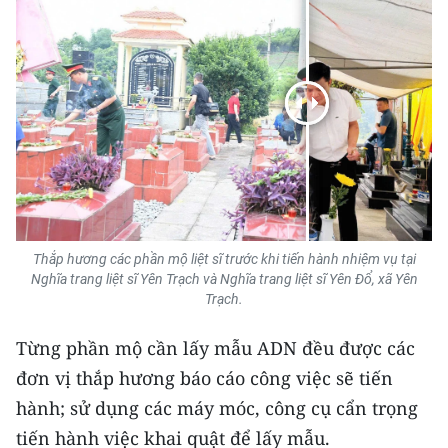
TIN MỚI
TIN ĐỊA PHƯƠNG
Trung du và miền núi phía Bắc
Đồng bằng sông Hồng
Bắc Trung Bộ
Duyên hải Nam Trung Bộ và Tây
Thắp hương các phần mộ liệt sĩ trước khi tiến hành nhiệm vụ tại
Nguyên
Nghĩa trang liệt sĩ Yên Trạch và Nghĩa trang liệt sĩ Yên Đổ, xã Yên
Trạch.
Đông Nam Bộ
Từng phần mộ cần lấy mẫu ADN đều được các
Đồng bằng sông Cửu Long
đơn vị thắp hương báo cáo công việc sẽ tiến
Chuyên trang Hà Nội
hành; sử dụng các máy móc, công cụ cẩn trọng
tiến hành việc khai quật để lấy mẫu.
Chuyên trang TP. Hồ Chí Minh