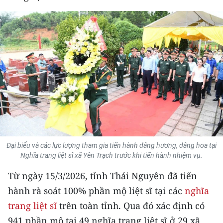
THỂ THAO
GIÁO DỤC
Y TẾ
KHOA HỌC - CÔNG NGHỆ
MÔI TRƯỜNG
BẠN ĐỌC
Đại biểu và các lực lượng tham gia tiến hành dâng hương, dâng hoa tại
KIỂM CHỨNG THÔNG TIN
Nghĩa trang liệt sĩ xã Yên Trạch trước khi tiến hành nhiệm vụ.
Từ ngày 15/3/2026, tỉnh Thái Nguyên đã tiến
TRI THỨC CHUYÊN SÂU
hành rà soát 100% phần mộ liệt sĩ tại các
nghĩa
54 DÂN TỘC VIỆT NAM
trang liệt sĩ
trên toàn tỉnh. Qua đó xác định có
941 phần mộ tại 49 nghĩa trang liệt sĩ ở 29 xã