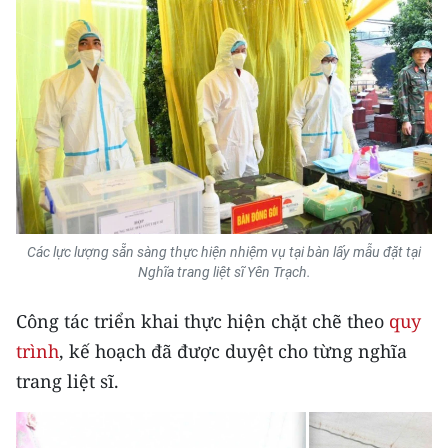
Media Pháp luật
Media Du lịch
Media Thế giới
Media Thể thao
Media Giáo dục
Media Y tế
Các lực lượng sẵn sàng thực hiện nhiệm vụ tại bàn lấy mẫu đặt tại
Media Khoa học - Công nghệ
Nghĩa trang liệt sĩ Yên Trạch.
Media Môi trường
Công tác triển khai thực hiện chặt chẽ theo
quy
trình
, kế hoạch đã được duyệt cho từng nghĩa
Ảnh
trang liệt sĩ.
Infographic