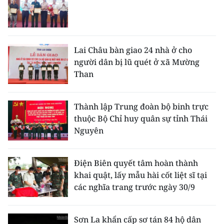
Lai Châu bàn giao 24 nhà ở cho
người dân bị lũ quét ở xã Mường
Than
Thành lập Trung đoàn bộ binh trực
thuộc Bộ Chỉ huy quân sự tỉnh Thái
Nguyên
Điện Biên quyết tâm hoàn thành
khai quật, lấy mẫu hài cốt liệt sĩ tại
các nghĩa trang trước ngày 30/9
Sơn La khẩn cấp sơ tán 84 hộ dân