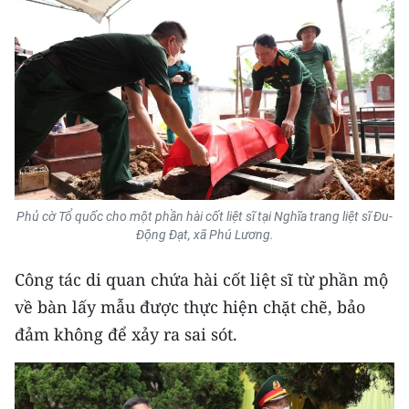
ENGLISH
中文
FRANÇAIS
РУССКИЙ
ESPAÑOL
Phủ cờ Tổ quốc cho một phần hài cốt liệt sĩ tại Nghĩa trang liệt sĩ Đu-
한국어
Động Đạt, xã Phú Lương.
Công tác di quan chứa hài cốt liệt sĩ từ phần mộ
về bàn lấy mẫu được thực hiện chặt chẽ, bảo
đảm không để xảy ra sai sót.