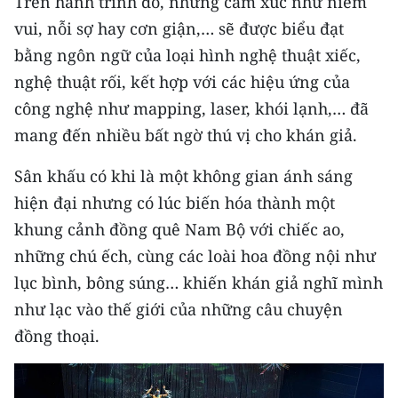
Trên hành trình đó, những cảm xúc như niềm
ENGLISH
vui, nỗi sợ hay cơn giận,… sẽ được biểu đạt
中文
bằng ngôn ngữ của loại hình nghệ thuật xiếc,
nghệ thuật rối, kết hợp với các hiệu ứng của
FRANÇAIS
công nghệ như mapping, laser, khói lạnh,… đã
mang đến nhiều bất ngờ thú vị cho khán giả.
РУССКИЙ
Sân khấu có khi là một không gian ánh sáng
ESPAÑOL
hiện đại nhưng có lúc biến hóa thành một
한국어
khung cảnh đồng quê Nam Bộ với chiếc ao,
những chú ếch, cùng các loài hoa đồng nội như
lục bình, bông súng… khiến khán giả nghĩ mình
như lạc vào thế giới của những câu chuyện
đồng thoại.