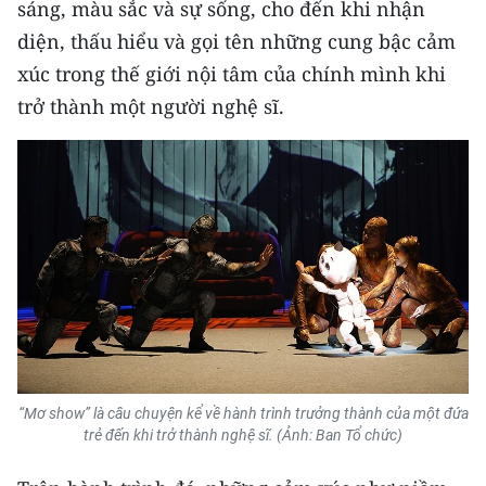
sáng, màu sắc và sự sống, cho đến khi nhận
diện, thấu hiểu và gọi tên những cung bậc cảm
CHUYÊN ĐỀ
xúc trong thế giới nội tâm của chính mình khi
CÁC CHUYÊN TRANG
trở thành một người nghệ sĩ.
VỀ BÁO NHÂN DÂN
THỜI NAY
NHÂN DÂN CUỐI TUẦN
NHÂN DÂN HẰNG THÁNG
MUA BÁO
“Mơ show” là câu chuyện kể về hành trình trưởng thành của một đứa
ĐỌC BÁO IN
trẻ đến khi trở thành nghệ sĩ. (Ảnh: Ban Tổ chức)