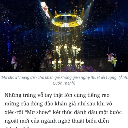
THỂ THAO
GIÁO DỤC
Y TẾ
KHOA HỌC - CÔNG NGHỆ
MÔI TRƯỜNG
BẠN ĐỌC
"Mơ show" mang đến cho khán giả không gian nghệ thuật ấn tượng. (Ảnh:
Quốc Thanh)
KIỂM CHỨNG THÔNG TIN
Những tràng vỗ tay thật lớn cùng tiếng reo
TRI THỨC CHUYÊN SÂU
mừng của đông đảo khán giả nhí sau khi vở
xiếc-rối “Mơ show” kết thúc đánh dấu một bước
54 DÂN TỘC VIỆT NAM
ngoặt mới của ngành nghệ thuật biểu diễn