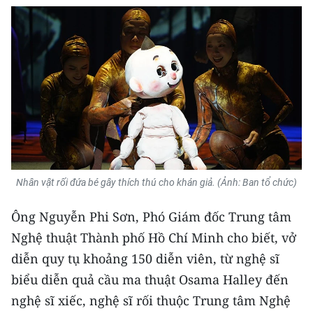
Media Pháp luật
Media Du lịch
Media Thế giới
Media Thể thao
Media Giáo dục
Media Y tế
Nhân vật rối đứa bé gây thích thú cho khán giả. (Ảnh: Ban tổ chức)
Media Khoa học - Công nghệ
Ông Nguyễn Phi Sơn, Phó Giám đốc Trung tâm
Media Môi trường
Nghệ thuật Thành phố Hồ Chí Minh cho biết, vở
Ảnh
diễn quy tụ khoảng 150 diễn viên, từ nghệ sĩ
biểu diễn quả cầu ma thuật Osama Halley đến
Infographic
nghệ sĩ xiếc, nghệ sĩ rối thuộc Trung tâm Nghệ