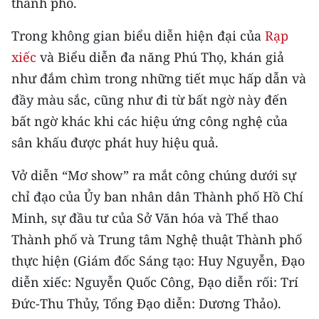
thành phố.
CHƯƠNG TRÌNH OCOP - MỖI XÃ
MỘT SẢN PHẨM
Trong không gian biểu diễn hiện đại của
Rạp
xiếc
và Biểu diễn đa năng Phú Thọ, khán giả
RADIO
như đắm chìm trong những tiết mục hấp dẫn và
đầy màu sắc, cũng như đi từ bất ngờ này đến
MEDIA CENTER
bất ngờ khác khi các hiệu ứng công nghệ của
E-Magazine
sân khấu được phát huy hiệu quả.
Video
Vở diễn “Mơ show” ra mắt công chúng dưới sự
chỉ đạo của Ủy ban nhân dân Thành phố Hồ Chí
Media Chính trị
Minh, sự đầu tư của Sở Văn hóa và Thể thao
Media Kinh tế
Thành phố và Trung tâm Nghệ thuật Thành phố
thực hiện (Giám đốc Sáng tạo: Huy Nguyễn, Đạo
Media Văn hóa
diễn xiếc: Nguyễn Quốc Công, Đạo diễn rối: Trí
Media Xã hội
Đức-Thu Thủy, Tổng Đạo diễn: Dương Thảo).