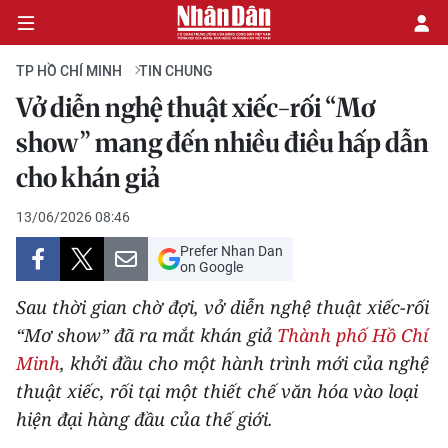
TP HỒ CHÍ MINH
TIN CHUNG
Vở diễn nghệ thuật xiếc-rối “Mơ
CHÍNH TRỊ
show” mang đến nhiều điều hấp dẫn
cho khán giả
KINH TẾ
13/06/2026 08:46
VĂN HÓA
Prefer Nhan Dan
on Google
XÃ HỘI
Sau thời gian chờ đợi, vở diễn nghệ thuật xiếc-rối
PHÁP LUẬT
“Mơ show” đã ra mắt khán giả
Thành phố Hồ Chí
Minh
, khởi đầu cho một hành trình mới của nghệ
DU LỊCH
thuật xiếc, rối tại một thiết chế văn hóa vào loại
hiện đại hàng đầu của thế giới.
THẾ GIỚI