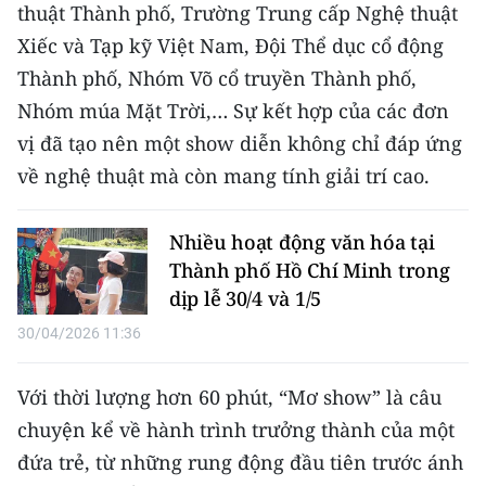
thuật Thành phố, Trường Trung cấp Nghệ thuật
TIN MỚI
Xiếc và Tạp kỹ Việt Nam, Đội Thể dục cổ động
TIN ĐỊA PHƯƠNG
Thành phố, Nhóm Võ cổ truyền Thành phố,
Nhóm múa Mặt Trời,… Sự kết hợp của các đơn
Trung du và miền núi phía Bắc
vị đã tạo nên một show diễn không chỉ đáp ứng
Đồng bằng sông Hồng
về nghệ thuật mà còn mang tính giải trí cao.
Bắc Trung Bộ
Nhiều hoạt động văn hóa tại
Duyên hải Nam Trung Bộ và Tây
Thành phố Hồ Chí Minh trong
Nguyên
dịp lễ 30/4 và 1/5
30/04/2026 11:36
Đông Nam Bộ
Đồng bằng sông Cửu Long
Với thời lượng hơn 60 phút, “Mơ show” là câu
chuyện kể về hành trình trưởng thành của một
Chuyên trang Hà Nội
đứa trẻ, từ những rung động đầu tiên trước ánh
Chuyên trang TP. Hồ Chí Minh