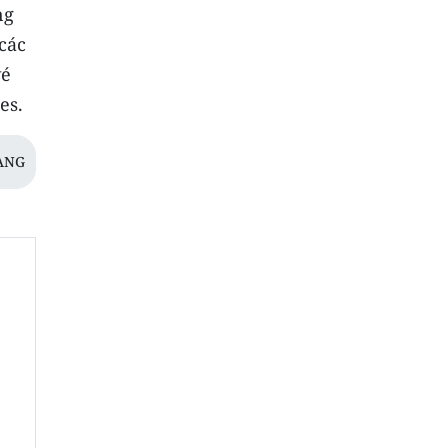
ng
các
vé
es.
ANG