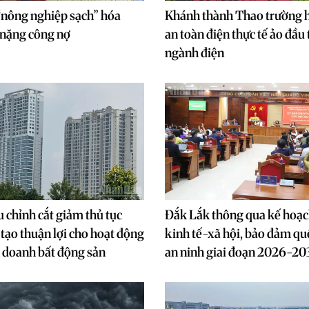
 “nông nghiệp sạch” hóa
Khánh thành Thao trường 
 nặng công nợ
an toàn điện thực tế ảo đầu 
ngành điện
u chỉnh cắt giảm thủ tục
Đắk Lắk thông qua kế hoạch
 tạo thuận lợi cho hoạt động
kinh tế-xã hội, bảo đảm qu
h doanh bất động sản
an ninh giai đoạn 2026-20