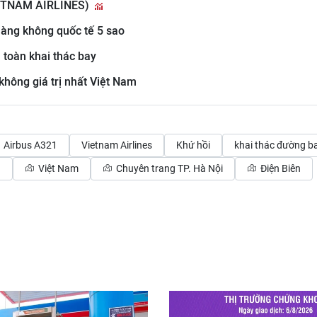
IETNAM AIRLINES)
hàng không quốc tế 5 sao
 toàn khai thác bay
không giá trị nhất Việt Nam
Airbus A321
Vietnam Airlines
Khứ hồi
khai thác đường b
n
Việt Nam
Chuyên trang TP. Hà Nội
Điện Biên