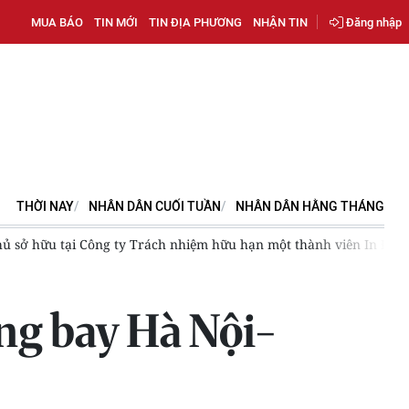
MUA BÁO
TIN MỚI
TIN ĐỊA PHƯƠNG
NHẬN TIN
Đăng nhập
THỜI NAY
NHÂN DÂN CUỐI TUẦN
NHÂN DÂN HẰNG THÁNG
hủ sở hữu tại Công ty Trách nhiệm hữu hạn một thành viên In Đắk
ờng bay Hà Nội-