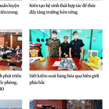
huấn luyện
Kiến tạo hệ sinh thái hợp tác để thúc
tiên trong
đẩy tăng trưởng bền vững
 phát triển
Siết kiểm soát hàng hóa qua biên giới
ốc phòng,
phía bắc
30