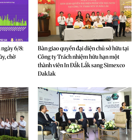
 ngày 6/8:
Bàn giao quyền đại diện chủ sở hữu tại
ũy, chờ
Công ty Trách nhiệm hữu hạn một
thành viên In Đắk Lắk sang Simexco
Daklak