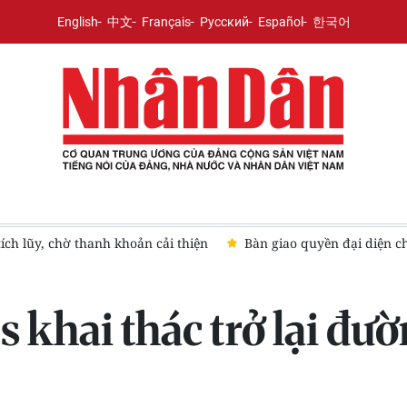
English
中文
Français
Русский
Español
한국어
ích lũy, chờ thanh khoản cải thiện
Bàn giao quyền đại diện c
 khai thác trở lại đư