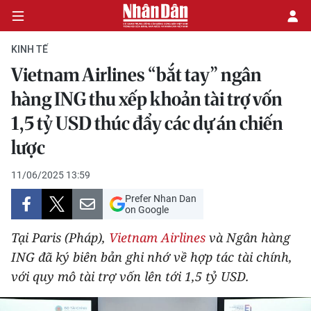
KINH TẾ
Vietnam Airlines “bắt tay” ngân
CHÍNH TRỊ
hàng ING thu xếp khoản tài trợ vốn
1,5 tỷ USD thúc đẩy các dự án chiến
KINH TẾ
lược
VĂN HÓA
11/06/2025 13:59
XÃ HỘI
Prefer Nhan Dan
on Google
PHÁP LUẬT
Tại Paris (Pháp),
Vietnam Airlines
và Ngân hàng
ING đã ký biên bản ghi nhớ về hợp tác tài chính,
DU LỊCH
với quy mô tài trợ vốn lên tới 1,5 tỷ USD.
THẾ GIỚI