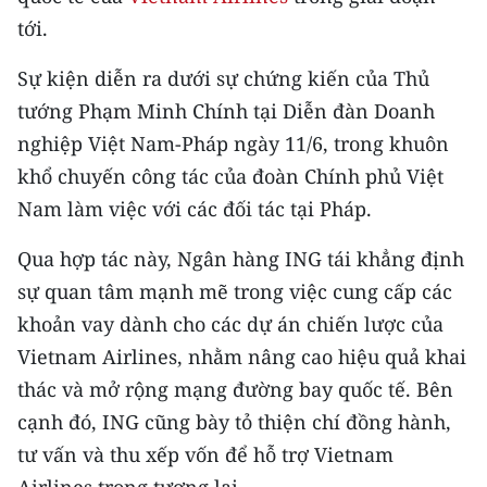
CHƯƠNG TRÌNH OCOP - MỖI XÃ
tới.
MỘT SẢN PHẨM
Sự kiện diễn ra dưới sự chứng kiến của Thủ
RADIO
tướng Phạm Minh Chính tại Diễn đàn Doanh
nghiệp Việt Nam-Pháp ngày 11/6, trong khuôn
MEDIA CENTER
khổ chuyến công tác của đoàn Chính phủ Việt
Nam làm việc với các đối tác tại Pháp.
E-Magazine
Video
Qua hợp tác này, Ngân hàng ING tái khẳng định
sự quan tâm mạnh mẽ trong việc cung cấp các
Media Chính trị
khoản vay dành cho các dự án chiến lược của
Media Kinh tế
Vietnam Airlines, nhằm nâng cao hiệu quả khai
thác và mở rộng mạng đường bay quốc tế. Bên
Media Văn hóa
cạnh đó, ING cũng bày tỏ thiện chí đồng hành,
Media Xã hội
tư vấn và thu xếp vốn để hỗ trợ Vietnam
Airlines trong tương lai.