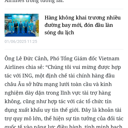
Media Pháp luật
Media Du lịch
Hàng không khai trương nhiều
đường bay mới, đón đầu làn
Media Thế giới
sóng du lịch
Media Thể thao
01/06/2025 11:25
Media Giáo dục
Ông Lê Đức Cảnh, Phó Tổng Giám đốc Vietnam
Media Y tế
Airlines chia sẻ: “Chúng tôi vui mừng được hợp
tác với ING, một định chế tài chính hàng đầu
Media Khoa học - Công nghệ
châu Âu sở hữu mạng lưới toàn cầu và kinh
Media Môi trường
nghiệm dày dặn trong lĩnh vực tài trợ hàng
không, cũng như hợp tác với các tổ chức tín
Ảnh
dụng xuất khẩu uy tín thế giới. Đây là khoản tài
Infographic
trợ quy mô lớn, thể hiện sự tin tưởng của đối tác
quốc tế vào năng lực điều hành, tính minh bạch