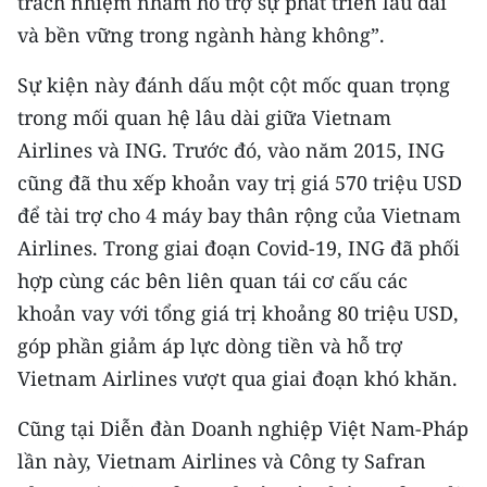
trách nhiệm nhằm hỗ trợ sự phát triển lâu dài
ENGLISH
và bền vững trong ngành hàng không”.
中文
Sự kiện này đánh dấu một cột mốc quan trọng
trong mối quan hệ lâu dài giữa Vietnam
FRANÇAIS
Airlines và ING. Trước đó, vào năm 2015, ING
РУССКИЙ
cũng đã thu xếp khoản vay trị giá 570 triệu USD
để tài trợ cho 4 máy bay thân rộng của Vietnam
ESPAÑOL
Airlines. Trong giai đoạn Covid-19, ING đã phối
한국어
hợp cùng các bên liên quan tái cơ cấu các
khoản vay với tổng giá trị khoảng 80 triệu USD,
góp phần giảm áp lực dòng tiền và hỗ trợ
Vietnam Airlines vượt qua giai đoạn khó khăn.
Cũng tại Diễn đàn Doanh nghiệp Việt Nam-Pháp
lần này, Vietnam Airlines và Công ty Safran