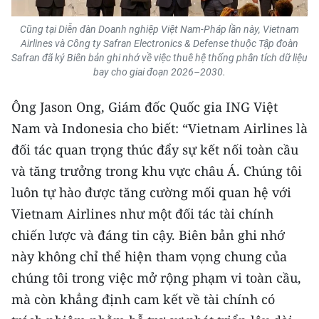
CHUYÊN ĐỀ
Cũng tại Diễn đàn Doanh nghiệp Việt Nam-Pháp lần này, Vietnam
Airlines và Công ty Safran Electronics & Defense thuộc Tập đoàn
Safran đã ký Biên bản ghi nhớ về việc thuê hệ thống phân tích dữ liệu
CÁC CHUYÊN TRANG
bay cho giai đoạn 2026–2030.
Ông Jason Ong, Giám đốc Quốc gia ING Việt
VỀ BÁO NHÂN DÂN
Nam và Indonesia cho biết: “Vietnam Airlines là
THỜI NAY
đối tác quan trọng thúc đẩy sự kết nối toàn cầu
và tăng trưởng trong khu vực châu Á. Chúng tôi
NHÂN DÂN CUỐI TUẦN
luôn tự hào được tăng cường mối quan hệ với
Vietnam Airlines như một đối tác tài chính
NHÂN DÂN HẰNG THÁNG
chiến lược và đáng tin cậy. Biên bản ghi nhớ
MUA BÁO
này không chỉ thể hiện tham vọng chung của
chúng tôi trong việc mở rộng phạm vi toàn cầu,
ĐỌC BÁO IN
mà còn khẳng định cam kết về tài chính có