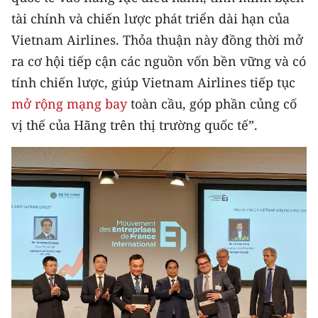
TIN MỚI
tài chính và chiến lược phát triển dài hạn của
Vietnam Airlines. Thỏa thuận này đồng thời mở
TIN ĐỊA PHƯƠNG
ra cơ hội tiếp cận các nguồn vốn bền vững và có
Trung du và miền núi phía Bắc
tính chiến lược, giúp Vietnam Airlines tiếp tục
mở rộng mạng bay
toàn cầu, góp phần củng cố
Đồng bằng sông Hồng
vị thế của Hãng trên thị trường quốc tế”.
Bắc Trung Bộ
Duyên hải Nam Trung Bộ và Tây
Nguyên
Đông Nam Bộ
Đồng bằng sông Cửu Long
Chuyên trang Hà Nội
Chuyên trang TP. Hồ Chí Minh