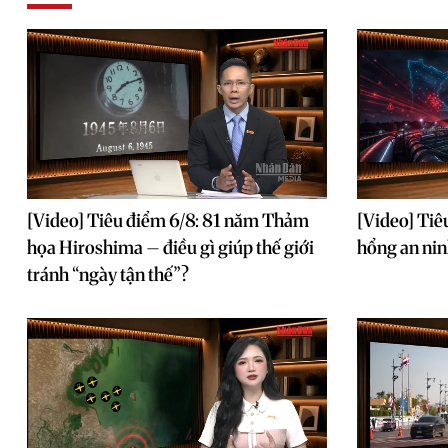
[Video] Tiêu điểm 6/8: 81 năm Thảm
[Video] Tiê
họa Hiroshima – điều gì giúp thế giới
hổng an ni
tránh “ngày tận thế”?