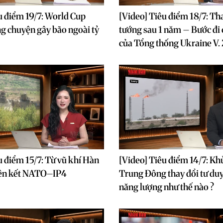
u điểm 19/7: World Cup
[Video] Tiêu điểm 18/7: Th
g chuyện gây bão ngoài tỷ
tướng sau 1 năm – Bước đi 
của Tổng thống Ukraine V.
u điểm 15/7: Từ vũ khí Hàn
[Video] Tiêu điểm 14/7: K
iên kết NATO–IP4
Trung Đông thay đổi tư duy
năng lượng như thế nào ?