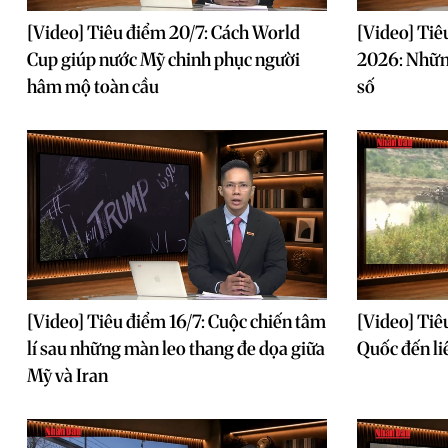
[Video] Tiêu điểm 20/7: Cách World
[Video] Tiê
Cup giúp nước Mỹ chinh phục người
2026: Nhữn
hâm mộ toàn cầu
số
[Video] Tiêu điểm 16/7: Cuộc chiến tâm
[Video] Tiê
lí sau những màn leo thang đe dọa giữa
Quốc đến l
Mỹ và Iran