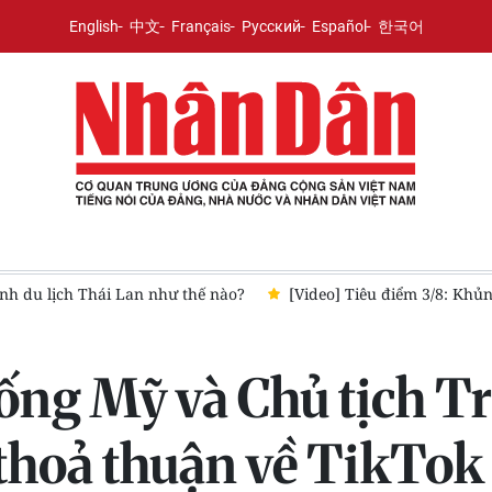
English
中文
Français
Русский
Español
한국어
lịch Thái Lan như thế nào?
[Video] Tiêu điểm 3/8: Khủng hoản
ống Mỹ và Chủ tịch T
thoả thuận về TikTok