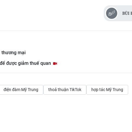
BÙI
n thương mại
k để được giảm thuế quan
điện đàm Mỹ Trung
thoả thuận TikTok
hợp tác Mỹ Trung