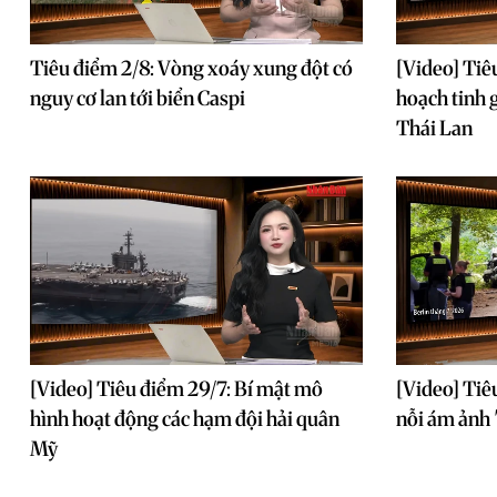
Tiêu điểm 2/8: Vòng xoáy xung đột có
[Video] Tiê
nguy cơ lan tới biển Caspi
hoạch tinh g
Thái Lan
[Video] Tiêu điểm 29/7: Bí mật mô
[Video] Tiê
hình hoạt động các hạm đội hải quân
nỗi ám ảnh 
Mỹ