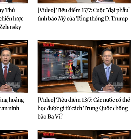
ay Thủ
[Video] Tiêu điểm 17/7: Cuộc “đại phẫu”
chiến lược
tình báo Mỹ của Tổng thống D. Trump
 Zelensky
hủng hoảng
[Video] Tiêu điểm 13/7: Các nước có thể
 an ninh
học được gì từ cách Trung Quốc chống
bão Ba Vì?