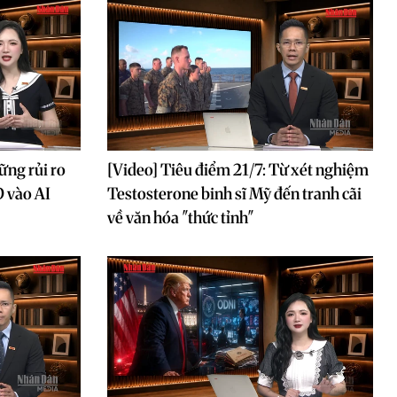
ững rủi ro
[Video] Tiêu điểm 21/7: Từ xét nghiệm
D vào AI
Testosterone binh sĩ Mỹ đến tranh cãi
về văn hóa "thức tỉnh"