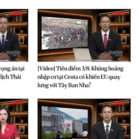
rọng án tại
[Video] Tiêu điểm 3/8: Khủng hoảng
lịch Thái
nhập cư tại Ceuta có khiến EU quay
lưng với Tây Ban Nha?