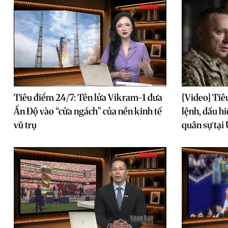
Tiêu điểm 24/7: Tên lửa Vikram-1 đưa
[Video] Tiê
Ấn Độ vào “cửa ngách” của nền kinh tế
lệnh, dấu h
vũ trụ
quân sự tại