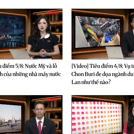
u điểm 5/8: Nước Mỹ và lỗ
[Video] Tiêu điểm 4/8: Vụ t
nh của những nhà máy nước
Chon Buri đe dọa ngành du 
Lan như thế nào?