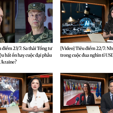
u điểm 23/7: Sa thải Tổng tư
[Video] Tiêu điểm 22/7: Nh
iệu bất ổn hay cuộc đại phẫu
trong cuộc đua nghìn tỉ US
 Ukraine?