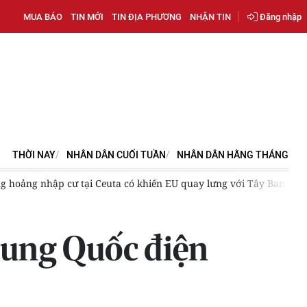
MUA BÁO
TIN MỚI
TIN ĐỊA PHƯƠNG
NHẬN TIN
Đăng nhập
THỜI NAY
NHÂN DÂN CUỐI TUẦN
NHÂN DÂN HẰNG THÁNG
g nhập cư tại Ceuta có khiến EU quay lưng với Tây Ban Nha?
rung Quốc điện