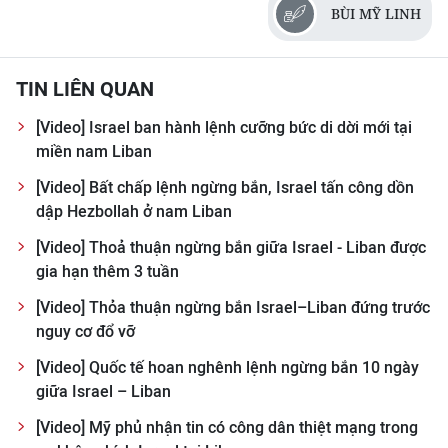
CHƯƠNG TRÌNH OCOP - MỖI XÃ
BÙI MỸ LINH
MỘT SẢN PHẨM
TIN LIÊN QUAN
RADIO
[Video] Israel ban hành lệnh cưỡng bức di dời mới tại
MEDIA CENTER
miền nam Liban
[Video] Bất chấp lệnh ngừng bắn, Israel tấn công dồn
E-Magazine
dập Hezbollah ở nam Liban
Video
[Video] Thoả thuận ngừng bắn giữa Israel - Liban được
gia hạn thêm 3 tuần
Media Chính trị
[Video] Thỏa thuận ngừng bắn Israel–Liban đứng trước
Media Kinh tế
nguy cơ đổ vỡ
Media Văn hóa
[Video] Quốc tế hoan nghênh lệnh ngừng bắn 10 ngày
giữa Israel – Liban
Media Xã hội
[Video] Mỹ phủ nhận tin có công dân thiệt mạng trong