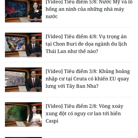
[Video] Tiêu điểm 5/8: Nước Mỹ và lỗ
TIN MỚI
hổng an ninh của những nhà máy
nước
TIN ĐỊA PHƯƠNG
Trung du và miền núi phía Bắc
[Video] Tiêu điểm 4/8: Vụ trọng án
tại Chon Buri đe dọa ngành du lịch
Đồng bằng sông Hồng
Thái Lan như thế nào?
Bắc Trung Bộ
[Video] Tiêu điểm 3/8: Khủng hoảng
Duyên hải Nam Trung Bộ và Tây
nhập cư tại Ceuta có khiến EU quay
Nguyên
lưng với Tây Ban Nha?
Đông Nam Bộ
[Video] Tiêu điểm 2/8: Vòng xoáy
Đồng bằng sông Cửu Long
xung đột có nguy cơ lan tới biển
Caspi
Chuyên trang Hà Nội
Chuyên trang TP. Hồ Chí Minh