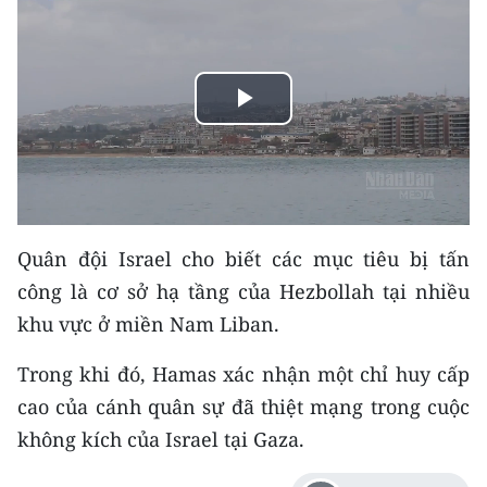
THỂ THAO
GIÁO DỤC
Play
Y TẾ
Video
KHOA HỌC - CÔNG NGHỆ
MÔI TRƯỜNG
Quân đội Israel cho biết các mục tiêu bị tấn
BẠN ĐỌC
công là cơ sở hạ tầng của Hezbollah tại nhiều
khu vực ở miền Nam Liban.
KIỂM CHỨNG THÔNG TIN
Trong khi đó, Hamas xác nhận một chỉ huy cấp
TRI THỨC CHUYÊN SÂU
cao của cánh quân sự đã thiệt mạng trong cuộc
không kích của Israel tại Gaza.
54 DÂN TỘC VIỆT NAM