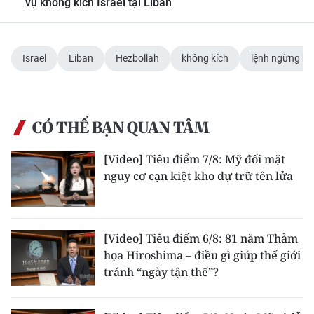
vụ không kích Israel tại Liban
Media Pháp luật
Media Du lịch
Israel
Liban
Hezbollah
không kích
lệnh ngừng b
Media Thế giới
Media Thể thao
CÓ THỂ BẠN QUAN TÂM
Media Giáo dục
[Video] Tiêu điểm 7/8: Mỹ đối mặt
Media Y tế
nguy cơ cạn kiệt kho dự trữ tên lửa
Media Khoa học - Công nghệ
Media Môi trường
[Video] Tiêu điểm 6/8: 81 năm Thảm
Ảnh
họa Hiroshima – điều gì giúp thế giới
tránh “ngày tận thế”?
Infographic