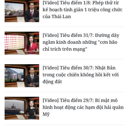
[Video] Tiêu điểm 1/8: Phép thử từ
kế hoạch tinh giản 1 triệu công chức
CHUYÊN ĐỀ
của Thái Lan
CÁC CHUYÊN TRANG
[Video] Tiêu điểm 31/7: Đường dây
ngầm kinh doanh những "cơn bão
VỀ BÁO NHÂN DÂN
chỉ trích trên mạng"
THỜI NAY
[Video] Tiêu điểm 30/7: Nhật Bản
NHÂN DÂN CUỐI TUẦN
trong cuộc chiến không hồi kết với
động đất
NHÂN DÂN HẰNG THÁNG
MUA BÁO
[Video] Tiêu điểm 29/7: Bí mật mô
hình hoạt động các hạm đội hải quân
ĐỌC BÁO IN
Mỹ