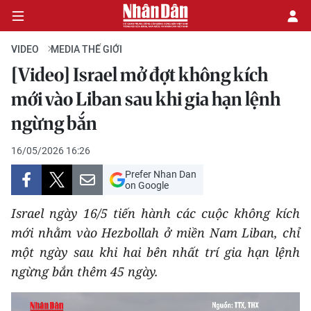
VIDEO
MEDIA THẾ GIỚI
[Video] Israel mở đợt không kích
CHÍNH TRỊ
mới vào Liban sau khi gia hạn lệnh
ngừng bắn
KINH TẾ
16/05/2026 16:26
VĂN HÓA
Prefer Nhan Dan
on Google
XÃ HỘI
Israel ngày 16/5 tiến hành các cuộc không kích
PHÁP LUẬT
mới nhằm vào Hezbollah ở miền Nam Liban, chỉ
một ngày sau khi hai bên nhất trí gia hạn lệnh
DU LỊCH
ngừng bắn thêm 45 ngày.
THẾ GIỚI