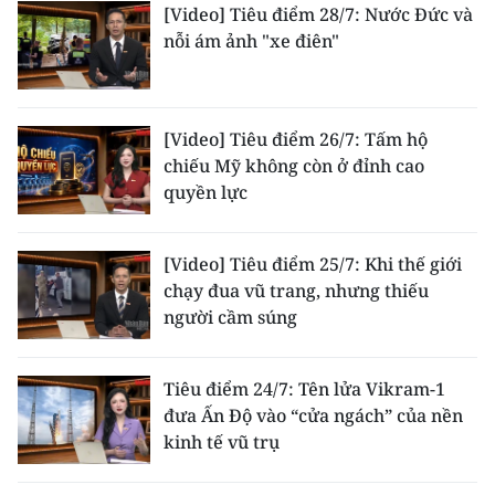
ENGLISH
[Video] Tiêu điểm 28/7: Nước Đức và
nỗi ám ảnh "xe điên"
中文
FRANÇAIS
[Video] Tiêu điểm 26/7: Tấm hộ
chiếu Mỹ không còn ở đỉnh cao
РУССКИЙ
quyền lực
ESPAÑOL
[Video] Tiêu điểm 25/7: Khi thế giới
한국어
chạy đua vũ trang, nhưng thiếu
người cầm súng
Tiêu điểm 24/7: Tên lửa Vikram-1
đưa Ấn Độ vào “cửa ngách” của nền
kinh tế vũ trụ