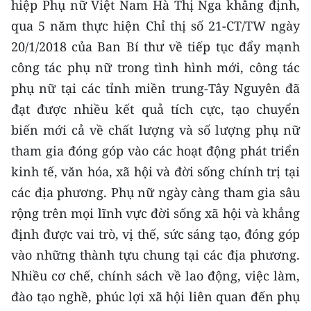
hiệp Phụ nữ Việt Nam Hà Thị Nga khẳng định,
Media Pháp luật
qua 5 năm thực hiện Chỉ thị số 21-CT/TW ngày
Media Du lịch
20/1/2018 của Ban Bí thư về tiếp tục đẩy mạnh
Media Thế giới
công tác phụ nữ trong tình hình mới, công tác
phụ nữ tại các tỉnh miền trung-Tây Nguyên đã
Media Thể thao
đạt được nhiều kết quả tích cực, tạo chuyển
Media Giáo dục
biến mới cả về chất lượng và số lượng phụ nữ
tham gia đóng góp vào các hoạt động phát triển
Media Y tế
kinh tế, văn hóa, xã hội và đời sống chính trị tại
Media Khoa học - Công nghệ
các địa phương. Phụ nữ ngày càng tham gia sâu
rộng trên mọi lĩnh vực đời sống xã hội và khẳng
Media Môi trường
định được vai trò, vị thế, sức sáng tạo, đóng góp
Ảnh
vào những thành tựu chung tại các địa phương.
Nhiều cơ chế, chính sách về lao động, việc làm,
Infographic
đào tạo nghề, phúc lợi xã hội liên quan đến phụ