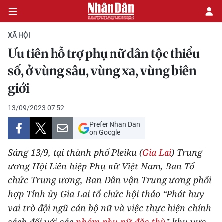
XÃ HỘI
Ưu tiên hỗ trợ phụ nữ dân tộc thiểu
CHÍNH TRỊ
số, ở vùng sâu, vùng xa, vùng biên
giới
KINH TẾ
13/09/2023 07:52
VĂN HÓA
Prefer Nhan Dan
on Google
XÃ HỘI
Sáng 13/9, tại thành phố Pleiku (
Gia Lai
) Trung
PHÁP LUẬT
ương Hội Liên hiệp Phụ nữ Việt Nam, Ban Tổ
chức Trung ương, Ban Dân vận Trung ương phối
DU LỊCH
hợp Tỉnh ủy Gia Lai tổ chức hội thảo “Phát huy
vai trò đội ngũ cán bộ nữ và việc thực hiện chính
THẾ GIỚI
sách đối với các
nhóm phụ nữ đặc thù
” khu vực