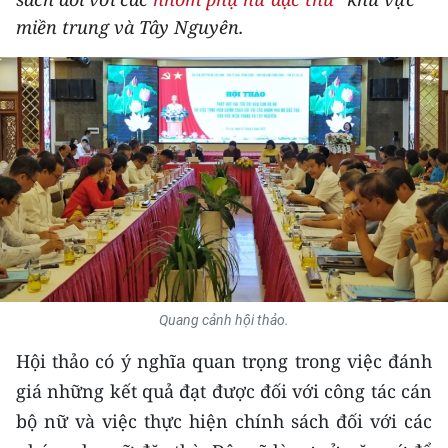
THỂ THAO
miền trung và Tây Nguyên.
GIÁO DỤC
Y TẾ
KHOA HỌC - CÔNG NGHỆ
MÔI TRƯỜNG
BẠN ĐỌC
KIỂM CHỨNG THÔNG TIN
Quang cảnh hội thảo.
Hội thảo có ý nghĩa quan trọng trong việc đánh
TRI THỨC CHUYÊN SÂU
giá những kết quả đạt được đối với công tác cán
54 DÂN TỘC VIỆT NAM
bộ nữ và việc thực hiện chính sách đối với các