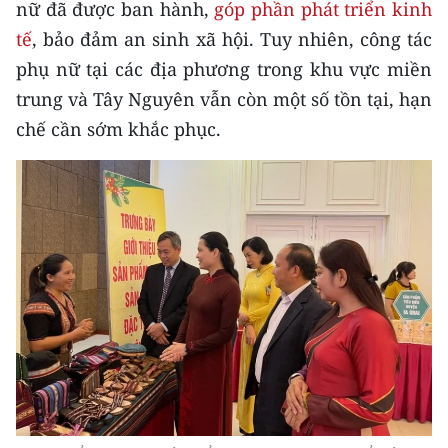
nữ đã được ban hành,
góp phần phát triển kinh
TIN MỚI
tế
, bảo đảm an sinh xã hội. Tuy nhiên, công tác
TIN ĐỊA PHƯƠNG
phụ nữ tại các địa phương trong khu vực miền
trung và Tây Nguyên vẫn còn một số tồn tại, hạn
Trung du và miền núi phía Bắc
chế cần sớm khắc phục.
Đồng bằng sông Hồng
Bắc Trung Bộ
Duyên hải Nam Trung Bộ và Tây
Nguyên
Đông Nam Bộ
Đồng bằng sông Cửu Long
Chuyên trang Hà Nội
Chuyên trang TP. Hồ Chí Minh