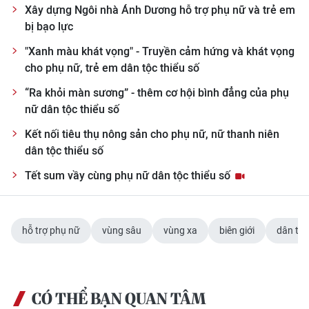
Xây dựng Ngôi nhà Ánh Dương hỗ trợ phụ nữ và trẻ em
bị bạo lực
"Xanh màu khát vọng" - Truyền cảm hứng và khát vọng
cho phụ nữ, trẻ em dân tộc thiểu số
“Ra khỏi màn sương” - thêm cơ hội bình đẳng của phụ
nữ dân tộc thiểu số
Kết nối tiêu thụ nông sản cho phụ nữ, nữ thanh niên
dân tộc thiểu số
Tết sum vầy cùng phụ nữ dân tộc thiểu số
hỗ trợ phụ nữ
vùng sâu
vùng xa
biên giới
dân tộc
CÓ THỂ BẠN QUAN TÂM