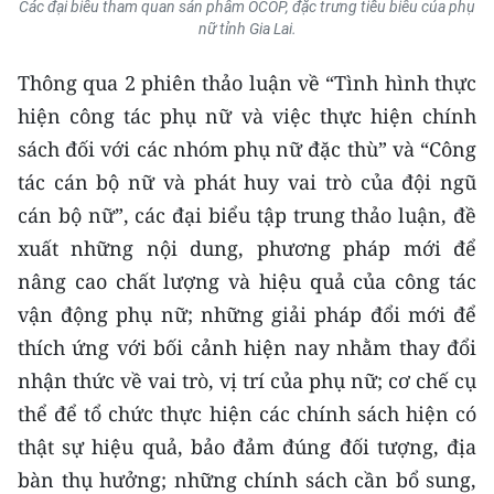
Các đại biểu tham quan sản phẩm OCOP, đặc trưng tiêu biểu của phụ
nữ tỉnh Gia Lai.
CHUYÊN ĐỀ
Thông qua 2 phiên thảo luận về “Tình hình thực
CÁC CHUYÊN TRANG
hiện công tác phụ nữ và việc thực hiện chính
sách đối với các nhóm phụ nữ đặc thù” và “Công
VỀ BÁO NHÂN DÂN
tác cán bộ nữ và phát huy vai trò của đội ngũ
cán bộ nữ”, các đại biểu tập trung thảo luận, đề
THỜI NAY
xuất những nội dung, phương pháp mới để
NHÂN DÂN CUỐI TUẦN
nâng cao chất lượng và hiệu quả của công tác
vận động phụ nữ; những giải pháp đổi mới để
NHÂN DÂN HẰNG THÁNG
thích ứng với bối cảnh hiện nay nhằm thay đổi
nhận thức về vai trò, vị trí của phụ nữ; cơ chế cụ
MUA BÁO
thể để tổ chức thực hiện các chính sách hiện có
ĐỌC BÁO IN
thật sự hiệu quả, bảo đảm đúng đối tượng, địa
bàn thụ hưởng; những chính sách cần bổ sung,