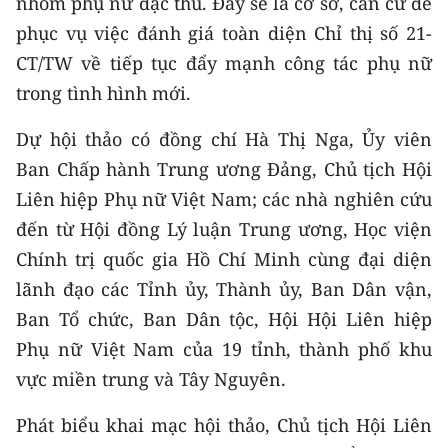
nhóm phụ nữ đặc thù. Đây sẽ là cơ sở, căn cứ để
CHƯƠNG TRÌNH OCOP - MỖI XÃ
phục vụ việc đánh giá toàn diện Chỉ thị số 21-
MỘT SẢN PHẨM
CT/TW về tiếp tục đẩy mạnh công tác phụ nữ
trong tình hình mới.
RADIO
Dự hội thảo có đồng chí Hà Thị Nga, Ủy viên
MEDIA CENTER
Ban Chấp hành Trung ương Đảng, Chủ tịch Hội
E-Magazine
Liên hiệp Phụ nữ Việt Nam; các nhà nghiên cứu
đến từ Hội đồng Lý luận Trung ương, Học viện
Video
Chính trị quốc gia Hồ Chí Minh cùng đại diện
Media Chính trị
lãnh đạo các Tỉnh ủy, Thành ủy, Ban Dân vận,
Ban Tổ chức, Ban Dân tộc, Hội Hội Liên hiệp
Media Kinh tế
Phụ nữ Việt Nam của 19 tỉnh, thành phố khu
Media Văn hóa
vực miền trung và Tây Nguyên.
Media Xã hội
Phát biểu khai mạc hội thảo, Chủ tịch Hội Liên