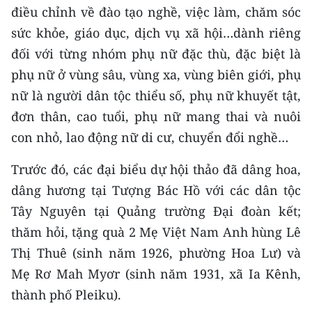
ENGLISH
điều chỉnh về đào tạo nghề, việc làm, chăm sóc
sức khỏe, giáo dục, dịch vụ xã hội…dành riêng
中文
đối với từng nhóm phụ nữ đặc thù, đặc biệt là
phụ nữ ở vùng sâu, vùng xa, vùng biên giới, phụ
FRANÇAIS
nữ là người dân tộc thiểu số, phụ nữ khuyết tật,
РУССКИЙ
đơn thân, cao tuổi, phụ nữ mang thai và nuôi
con nhỏ, lao động nữ di cư, chuyển đổi nghề…
ESPAÑOL
Trước đó, các đại biểu dự hội thảo đã dâng hoa,
한국어
dâng hương tại Tượng Bác Hồ với các dân tộc
Tây Nguyên tại Quảng trường Đại đoàn kết;
thăm hỏi, tặng quà 2 Mẹ Việt Nam Anh hùng Lê
Thị Thuê (sinh năm 1926, phường Hoa Lư) và
Mẹ Rơ Mah Myơr (sinh năm 1931, xã Ia Kênh,
thành phố Pleiku).