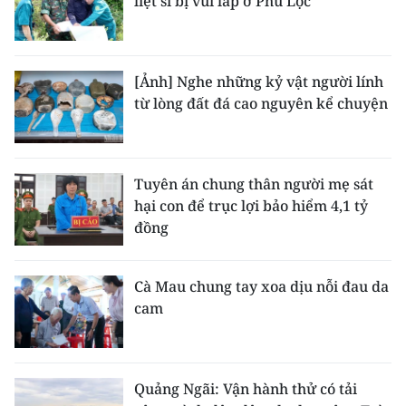
liệt sĩ bị vùi lấp ở Phú Lộc
[Ảnh] Nghe những kỷ vật người lính
từ lòng đất đá cao nguyên kể chuyện
Tuyên án chung thân người mẹ sát
hại con để trục lợi bảo hiểm 4,1 tỷ
đồng
Cà Mau chung tay xoa dịu nỗi đau da
cam
Quảng Ngãi: Vận hành thử có tải