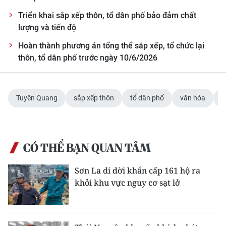
ENGLISH
Triển khai sắp xếp thôn, tổ dân phố bảo đảm chất
lượng và tiến độ
中文
Hoàn thành phương án tổng thể sắp xếp, tổ chức lại
FRANÇAIS
thôn, tổ dân phố trước ngày 10/6/2026
РУССКИЙ
Tuyên Quang
sắp xếp thôn
tổ dân phố
văn hóa
ESPAÑOL
한국어
CÓ THỂ BẠN QUAN TÂM
Sơn La di dời khẩn cấp 161 hộ ra
khỏi khu vực nguy cơ sạt lở