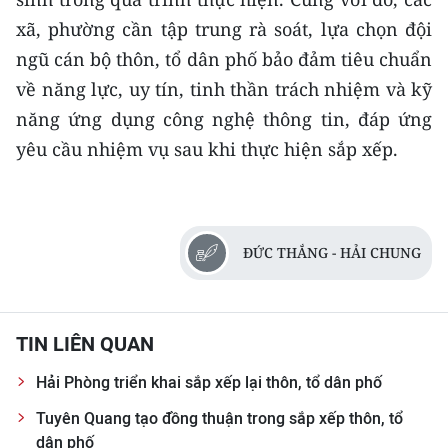
xã, phường cần tập trung rà soát, lựa chọn đội
CHUYÊN ĐỀ
ngũ cán bộ thôn, tổ dân phố bảo đảm tiêu chuẩn
về năng lực, uy tín, tinh thần trách nhiệm và kỹ
CÁC CHUYÊN TRANG
năng ứng dụng công nghệ thông tin, đáp ứng
yêu cầu nhiệm vụ sau khi thực hiện sắp xếp.
VỀ BÁO NHÂN DÂN
THỜI NAY
NHÂN DÂN CUỐI TUẦN
ĐỨC THẮNG - HẢI CHUNG
NHÂN DÂN HẰNG THÁNG
TIN LIÊN QUAN
MUA BÁO
Hải Phòng triển khai sắp xếp lại thôn, tổ dân phố
ĐỌC BÁO IN
Tuyên Quang tạo đồng thuận trong sắp xếp thôn, tổ
dân phố