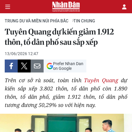
TRUNG DU VÀ MIỀN NÚI PHÍA BẮC
TIN CHUNG
Tuyên Quang dự kiến giảm 1.912
CHÍNH TRỊ
thôn, tổ dân phố sau sắp xếp
KINH TẾ
13/06/2026 12:47
Prefer Nhan Dan
VĂN HÓA
on Google
Trên cơ sở rà soát, toàn tỉnh
Tuyên Quang
dự
XÃ HỘI
kiến sắp xếp 3.802 thôn, tổ dân phố còn 1.890
thôn, tổ dân phố, giảm 1.912 thôn, tổ dân phố
PHÁP LUẬT
tương đương 50,29% so với hiện nay.
DU LỊCH
THẾ GIỚI