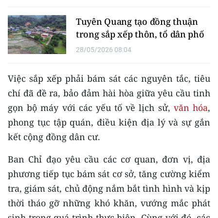
TIN MỚI
Tuyên Quang tạo đồng thuận
TIN ĐỊA PHƯƠNG
trong sắp xếp thôn, tổ dân phố
28/05/2026 08:04
Trung du và miền núi phía Bắc
Đồng bằng sông Hồng
Việc sắp xếp phải bám sát các nguyên tắc, tiêu
chí đã đề ra, bảo đảm hài hòa giữa yêu cầu tinh
Bắc Trung Bộ
gọn bộ máy với các yếu tố về lịch sử,
văn hóa
,
Duyên hải Nam Trung Bộ và Tây
phong tục tập quán, điều kiện địa lý và sự gắn
Nguyên
kết cộng đồng dân cư.
Đông Nam Bộ
Ban Chỉ đạo yêu cầu các cơ quan, đơn vị, địa
phương tiếp tục bám sát cơ sở, tăng cường kiểm
Đồng bằng sông Cửu Long
tra, giám sát, chủ động nắm bắt tình hình và kịp
Chuyên trang Hà Nội
thời tháo gỡ những khó khăn, vướng mắc phát
Chuyên trang TP. Hồ Chí Minh
sinh trong quá trình thực hiện. Cùng với đó, các