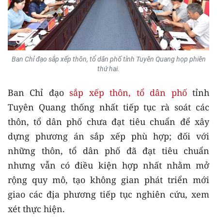
Media Pháp luật
Media Du lịch
Media Thế giới
Ban Chỉ đạo sắp xếp thôn, tổ dân phố tỉnh Tuyên Quang họp phiên
Media Thể thao
thứ hai.
Media Giáo dục
Ban Chỉ đạo
sắp xếp thôn, tổ dân phố
tỉnh
Tuyên Quang thống nhất tiếp tục rà soát các
Media Y tế
thôn, tổ dân phố chưa đạt tiêu chuẩn để xây
Media Khoa học - Công nghệ
dựng phương án sắp xếp phù hợp; đối với
những thôn, tổ dân phố đã đạt tiêu chuẩn
Media Môi trường
nhưng vẫn có điều kiện hợp nhất nhằm mở
Ảnh
rộng quy mô, tạo không gian phát triển mới
giao các địa phương tiếp tục nghiên cứu, xem
Infographic
xét thực hiện.