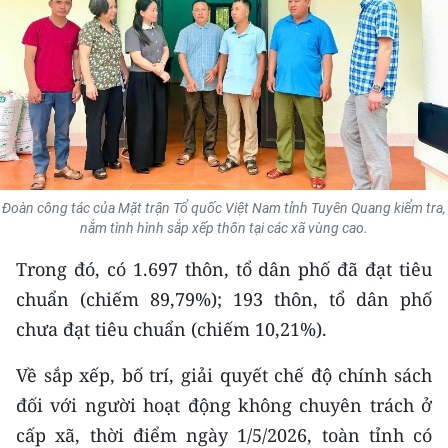
THỂ THAO
GIÁO DỤC
Y TẾ
KHOA HỌC - CÔNG NGHỆ
Đoàn công tác của Mặt trận Tổ quốc Việt Nam tỉnh Tuyên Quang kiểm tra,
MÔI TRƯỜNG
nắm tình hình sắp xếp thôn tại các xã vùng cao.
BẠN ĐỌC
Trong đó, có 1.697 thôn, tổ dân phố đã đạt tiêu
chuẩn (chiếm 89,79%); 193 thôn, tổ dân phố
KIỂM CHỨNG THÔNG TIN
chưa đạt tiêu chuẩn (chiếm 10,21%).
TRI THỨC CHUYÊN SÂU
Về sắp xếp, bố trí, giải quyết chế độ chính sách
đối với người hoạt động không chuyên trách ở
54 DÂN TỘC VIỆT NAM
cấp xã, thời điểm ngày 1/5/2026, toàn tỉnh có