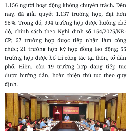
CHƯƠNG TRÌNH OCOP - MỖI XÃ
1.156 người hoạt động không chuyên trách. Đến
MỘT SẢN PHẨM
nay, đã giải quyết 1.137 trường hợp, đạt hơn
98%. Trong đó, 994 trường hợp được hưởng chế
RADIO
độ, chính sách theo Nghị định số 154/2025/NĐ-
CP; 67 trường hợp được tiếp nhận làm công
MEDIA CENTER
chức; 21 trường hợp ký hợp đồng lao động; 55
E-Magazine
trường hợp được bố trí công tác tại thôn, tổ dân
phố. Hiện, còn 19 trường hợp đang tiếp tục
Video
được hướng dẫn, hoàn thiện thủ tục theo quy
Media Chính trị
định.
Media Kinh tế
Media Văn hóa
Media Xã hội