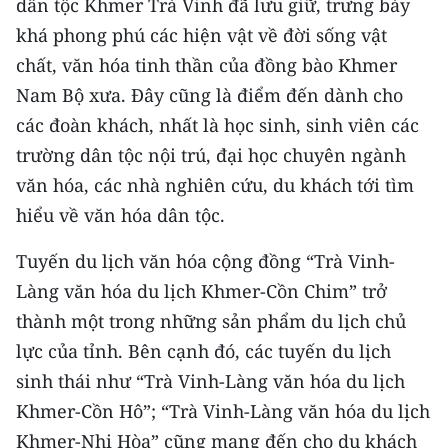
dân tộc Khmer Trà Vinh đã lưu giữ, trưng bày
TIN MỚI
khá phong phú các hiện vật về đời sống vật
chất, văn hóa tinh thần của đồng bào Khmer
TIN ĐỊA PHƯƠNG
Nam Bộ xưa. Đây cũng là điểm đến dành cho
Trung du và miền núi phía Bắc
các đoàn khách, nhất là học sinh, sinh viên các
trường dân tộc nội trú, đại học chuyên ngành
Đồng bằng sông Hồng
văn hóa, các nhà nghiên cứu, du khách tới tìm
Bắc Trung Bộ
hiểu về văn hóa dân tộc.
Duyên hải Nam Trung Bộ và Tây
Tuyến du lịch văn hóa cộng đồng “Trà Vinh-
Nguyên
Làng văn hóa du lịch Khmer-Cồn Chim” trở
Đông Nam Bộ
thành một trong những sản phẩm du lịch chủ
lực của tỉnh. Bên cạnh đó, các tuyến du lịch
Đồng bằng sông Cửu Long
sinh thái như “Trà Vinh-Làng văn hóa du lịch
Chuyên trang Hà Nội
Khmer-Cồn Hô”; “Trà Vinh-Làng văn hóa du lịch
Khmer-Nhị Hòa” cũng mang đến cho du khách
Chuyên trang TP. Hồ Chí Minh