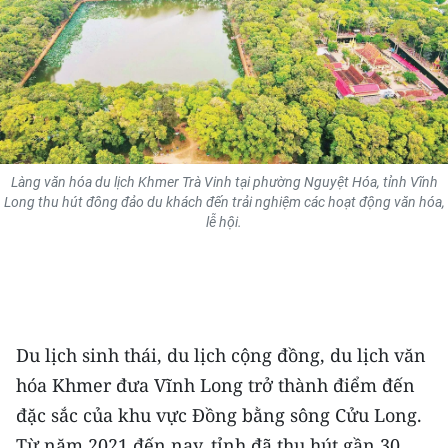
THỂ THAO
GIÁO DỤC
Y TẾ
KHOA HỌC - CÔNG NGHỆ
Làng văn hóa du lịch Khmer Trà Vinh tại phường Nguyệt Hóa, tỉnh Vĩnh
Long thu hút đông đảo du khách đến trải nghiệm các hoạt động văn hóa,
MÔI TRƯỜNG
lễ hội.
BẠN ĐỌC
KIỂM CHỨNG THÔNG TIN
Du lịch sinh thái, du lịch cộng đồng, du lịch văn
TRI THỨC CHUYÊN SÂU
hóa Khmer đưa Vĩnh Long trở thành điểm đến
54 DÂN TỘC VIỆT NAM
đặc sắc của khu vực Đồng bằng sông Cửu Long.
Từ năm 2021 đến nay, tỉnh đã thu hút gần 30