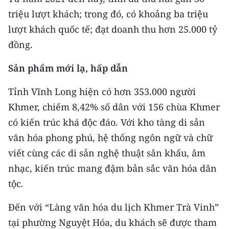
CHƯƠNG TRÌNH OCOP - MỖI XÃ
triệu lượt khách; trong đó, có khoảng ba triệu
MỘT SẢN PHẨM
lượt khách quốc tế; đạt doanh thu hơn 25.000 tỷ
đồng.
RADIO
Sản phẩm mới lạ, hấp dẫn
MEDIA CENTER
Tỉnh Vĩnh Long hiện có hơn 353.000 người
E-Magazine
Khmer, chiếm 8,42% số dân với 156 chùa Khmer
Video
có kiến trúc khá độc đáo. Với kho tàng di sản
văn hóa phong phú, hệ thống ngôn ngữ và chữ
Media Chính trị
viết cùng các di sản nghệ thuật sân khấu, âm
Media Kinh tế
nhạc, kiến trúc mang đậm bản sắc văn hóa dân
tộc.
Media Văn hóa
Đến với “Làng văn hóa du lịch Khmer Trà Vinh”
Media Xã hội
tại phường Nguyệt Hóa, du khách sẽ được tham