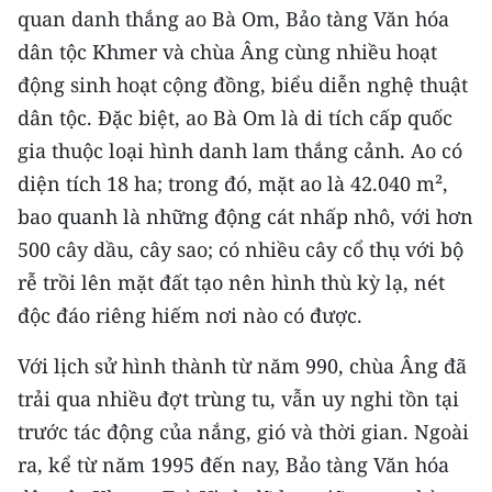
Media Pháp luật
quan danh thắng ao Bà Om, Bảo tàng Văn hóa
dân tộc Khmer và chùa Âng cùng nhiều hoạt
Media Du lịch
động sinh hoạt cộng đồng, biểu diễn nghệ thuật
Media Thế giới
dân tộc. Đặc biệt, ao Bà Om là di tích cấp quốc
gia thuộc loại hình danh lam thắng cảnh. Ao có
Media Thể thao
diện tích 18 ha; trong đó, mặt ao là 42.040 m²,
Media Giáo dục
bao quanh là những động cát nhấp nhô, với hơn
500 cây dầu, cây sao; có nhiều cây cổ thụ với bộ
Media Y tế
rễ trồi lên mặt đất tạo nên hình thù kỳ lạ, nét
Media Khoa học - Công nghệ
độc đáo riêng hiếm nơi nào có được.
Media Môi trường
Với lịch sử hình thành từ năm 990, chùa Âng đã
Ảnh
trải qua nhiều đợt trùng tu, vẫn uy nghi tồn tại
trước tác động của nắng, gió và thời gian. Ngoài
Infographic
ra, kể từ năm 1995 đến nay, Bảo tàng Văn hóa