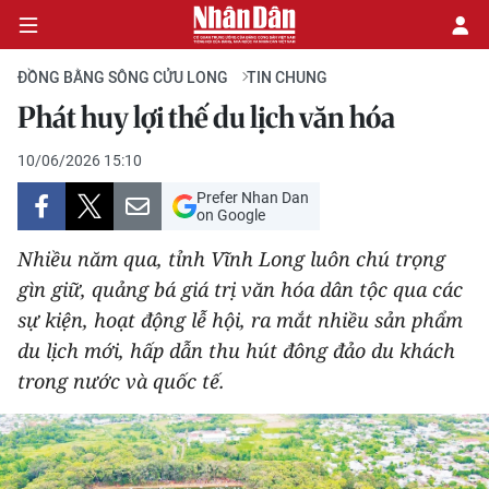
ĐỒNG BẰNG SÔNG CỬU LONG
TIN CHUNG
Phát huy lợi thế du lịch văn hóa
CHÍNH TRỊ
10/06/2026 15:10
Prefer Nhan Dan
KINH TẾ
on Google
VĂN HÓA
Nhiều năm qua, tỉnh Vĩnh Long luôn chú trọng
gìn giữ, quảng bá giá trị văn hóa dân tộc qua các
XÃ HỘI
sự kiện, hoạt động lễ hội, ra mắt nhiều sản phẩm
du lịch mới, hấp dẫn thu hút đông đảo du khách
PHÁP LUẬT
trong nước và quốc tế.
DU LỊCH
THẾ GIỚI