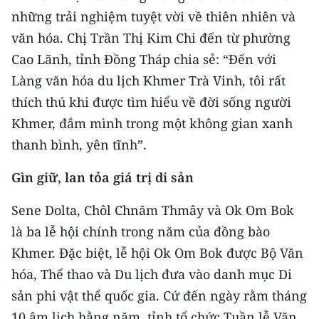
những trải nghiệm tuyệt vời về thiên nhiên và
CHUYÊN ĐỀ
văn hóa. Chị Trần Thị Kim Chi đến từ phường
Cao Lãnh, tỉnh Đồng Tháp chia sẻ: “Đến với
CÁC CHUYÊN TRANG
Làng văn hóa du lịch Khmer Trà Vinh, tôi rất
thích thú khi được tìm hiểu về đời sống người
VỀ BÁO NHÂN DÂN
Khmer, đắm mình trong một không gian xanh
thanh bình, yên tĩnh”.
THỜI NAY
Gìn giữ, lan tỏa giá trị di sản
NHÂN DÂN CUỐI TUẦN
Sene Dolta, Chôl Chnăm Thmây và Ok Om Bok
NHÂN DÂN HẰNG THÁNG
là ba lễ hội chính trong năm của đồng bào
MUA BÁO
Khmer. Đặc biệt, lễ hội Ok Om Bok được Bộ Văn
hóa, Thể thao và Du lịch đưa vào danh mục Di
ĐỌC BÁO IN
sản phi vật thể quốc gia. Cứ đến ngày rằm tháng
10 âm lịch hằng năm, tỉnh tổ chức Tuần lễ Văn