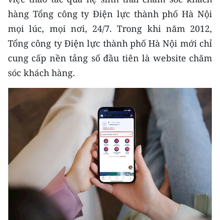
TIN MỚI
hàng Tổng công ty Điện lực thành phố Hà Nội
mọi lúc, mọi nơi, 24/7. Trong khi năm 2012,
TIN ĐỊA PHƯƠNG
Tổng công ty Điện lực thành phố Hà Nội mới chỉ
Trung du và miền núi phía Bắc
cung cấp nền tảng số đầu tiên là website chăm
sóc khách hàng.
Đồng bằng sông Hồng
Bắc Trung Bộ
Duyên hải Nam Trung Bộ và Tây
Nguyên
Đông Nam Bộ
Đồng bằng sông Cửu Long
Chuyên trang Hà Nội
Chuyên trang TP. Hồ Chí Minh