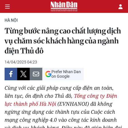
HÀ NỘI
Từng bước nâng cao chất lượng dịch
CHÍNH TRỊ
vụ chăm sóc khách hàng của ngành
điện Thủ đô
KINH TẾ
14/04/2025 04:23
VĂN HÓA
Prefer Nhan Dan
on Google
XÃ HỘI
Cùng với các giải pháp cung cấp điện an toàn,
PHÁP LUẬT
liên tục, ổn định cho Thủ đô,
Tổng công ty Điện
lực thành phố Hà Nội
(EVNHANOI) đã không
DU LỊCH
ngừng ứng dụng các thành tựu của Cuộc cách
mạng công nghiệp 4.0 vào công tác kinh doanh
THẾ GIỚI
và dịch vụ khách hàng. Điều này đã giúp hiện đại