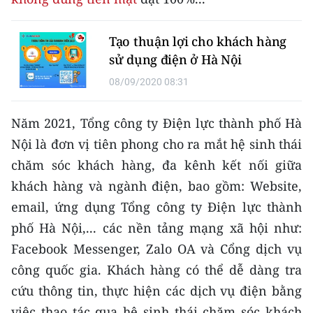
Media Pháp luật
Media Du lịch
Tạo thuận lợi cho khách hàng
sử dụng điện ở Hà Nội
Media Thế giới
08/09/2020 08:31
Media Thể thao
Năm 2021, Tổng công ty Điện lực thành phố Hà
Media Giáo dục
Nội là đơn vị tiên phong cho ra mắt hệ sinh thái
Media Y tế
chăm sóc khách hàng, đa kênh kết nối giữa
khách hàng và ngành điện, bao gồm: Website,
Media Khoa học - Công nghệ
email, ứng dụng Tổng công ty Điện lực thành
Media Môi trường
phố Hà Nội,... các nền tảng mạng xã hội như:
Facebook Messenger, Zalo OA và Cổng dịch vụ
Ảnh
công quốc gia. Khách hàng có thể dễ dàng tra
Infographic
cứu thông tin, thực hiện các dịch vụ điện bằng
việc thao tác qua hệ sinh thái chăm sóc khách