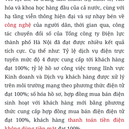
CHƯƠNG TRÌNH OCOP - MỖI XÃ
hóa và khoa học hàng đầu của cả nước, cùng với
MỘT SẢN PHẨM
hạ tầng viễn thông hiện đại và sự nhạy bén về
công nghệ
của người dân, thời gian qua, công
RADIO
tác chuyển đổi số của Tổng công ty Điện lực
thành phố Hà Nội đã đạt được nhiều kết quả
MEDIA CENTER
tích cực. Cụ thể như: Tỷ lệ dịch vụ điện trực
E-Magazine
tuyến mức độ 4 được cung cấp tới khách hàng
đạt 100%; tỷ lệ hồ sơ công việc trong lĩnh vực
Video
Kinh doanh và Dịch vụ khách hàng được xử lý
Media Chính trị
trên môi trường mạng theo phương thức điện tử
Media Kinh tế
đạt 100%; số hóa hồ sơ, hợp đồng mua bán điện
sinh hoạt với khách hàng mới bằng phương
Media Văn hóa
thức cung cấp hợp đồng mua bán điện điện tử
Media Xã hội
đạt 100%, khách hàng
thanh toán tiền điện
không dùng tiền mặt
đạt 100%...