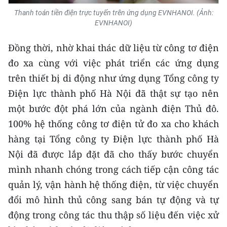
Thanh toán tiền điện trực tuyến trên ứng dụng EVNHANOI. (Ảnh:
CHUYÊN ĐỀ
EVNHANOI)
CÁC CHUYÊN TRANG
Đồng thời, nhờ khai thác dữ liệu từ công tơ điện
đo xa cùng với việc phát triển các ứng dụng
trên thiết bị di động như ứng dụng Tổng công ty
VỀ BÁO NHÂN DÂN
Điện lực thành phố Hà Nội đã thật sự tạo nên
THỜI NAY
một bước đột phá lớn của ngành điện Thủ đô.
100% hệ thống công tơ điện tử đo xa cho khách
NHÂN DÂN CUỐI TUẦN
hàng tại Tổng công ty Điện lực thành phố Hà
NHÂN DÂN HẰNG THÁNG
Nội đã được lắp đặt đã cho thấy bước chuyển
mình nhanh chóng trong cách tiếp cận công tác
MUA BÁO
quản lý, vận hành hệ thống điện, từ việc chuyển
đổi mô hình thủ công sang bán tự động và tự
ĐỌC BÁO IN
động trong công tác thu thập số liệu đến việc xử