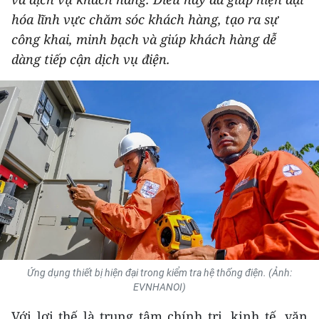
THỂ THAO
hóa lĩnh vực chăm sóc khách hàng, tạo ra sự
công khai, minh bạch và giúp khách hàng dễ
GIÁO DỤC
dàng tiếp cận dịch vụ điện.
Y TẾ
KHOA HỌC - CÔNG NGHỆ
MÔI TRƯỜNG
BẠN ĐỌC
KIỂM CHỨNG THÔNG TIN
TRI THỨC CHUYÊN SÂU
Ứng dụng thiết bị hiện đại trong kiểm tra hệ thống điện. (Ảnh:
EVNHANOI)
54 DÂN TỘC VIỆT NAM
Với lợi thế là trung tâm chính trị, kinh tế, văn