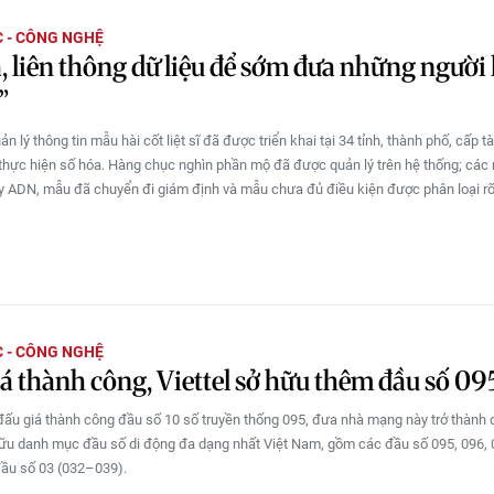
 - CÔNG NGHỆ
, liên thông dữ liệu để sớm đưa những người 
”
n lý thông tin mẫu hài cốt liệt sĩ đã được triển khai tại 34 tỉnh, thành phố, cấp t
thực hiện số hóa. Hàng chục nghìn phần mộ đã được quản lý trên hệ thống; các
ấy ADN, mẫu đã chuyển đi giám định và mẫu chưa đủ điều kiện được phân loại rõ
 - CÔNG NGHỆ
á thành công, Viettel sở hữu thêm đầu số 09
ấu giá thành công đầu số 10 số truyền thống 095, đưa nhà mạng này trở thành
ữu danh mục đầu số di động đa dạng nhất Việt Nam, gồm các đầu số 095, 096, 
đầu số 03 (032–039).