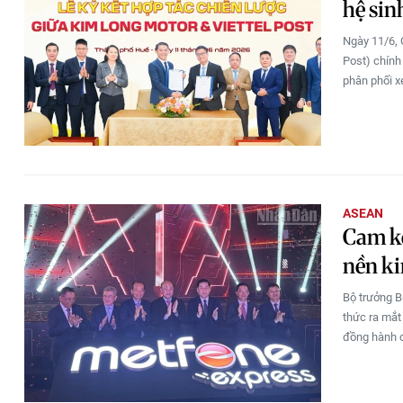
hệ sin
Ngày 11/6, 
Post) chính 
phân phối x
ASEAN
Cam kế
nền ki
Bộ trưởng B
thức ra mắt 
đồng hành