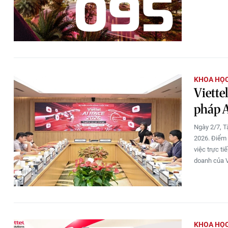
KHOA HỌC
Viettel
pháp 
Ngày 2/7, 
2026. Điểm 
việc trực ti
doanh của V
KHOA HỌC