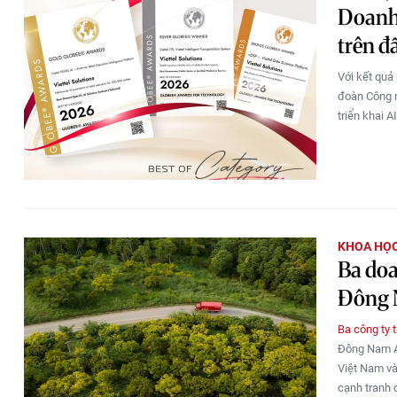
Doanh 
trên đ
Với kết quả
đoàn Công n
triển khai A
KHOA HỌC
Ba doa
Đông 
Ba công ty t
Đông Nam Á
Việt Nam và
cạnh tranh 