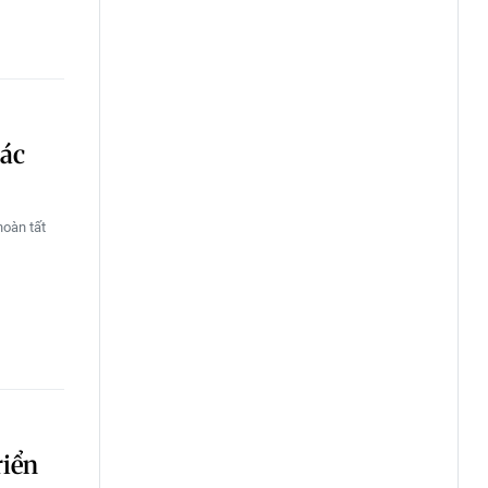
xác
hoàn tất
riển