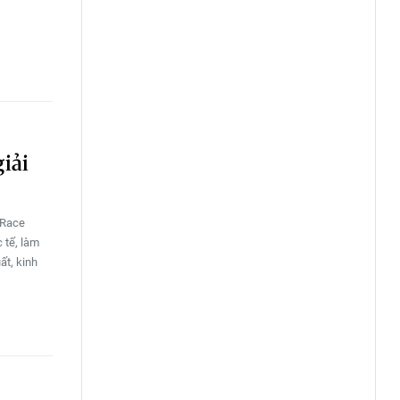
giải
I Race
 tế, làm
ất, kinh