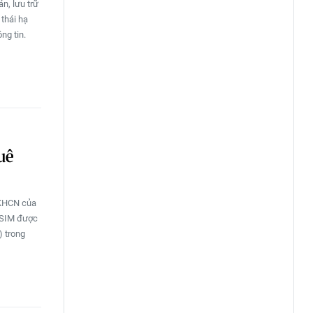
n, lưu trữ
thái hạ
ng tin.
uê
BKHCN của
i SIM được
) trong