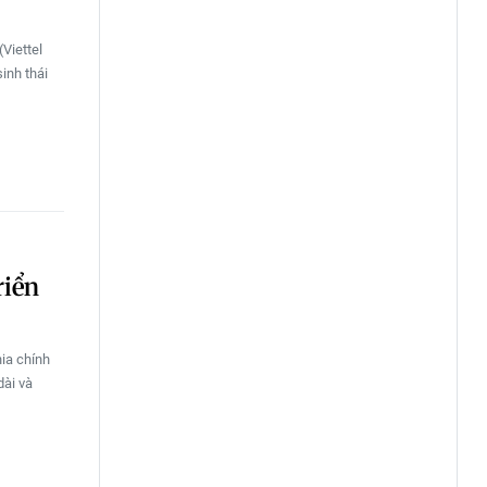
Viettel
sinh thái
riển
ia chính
dài và