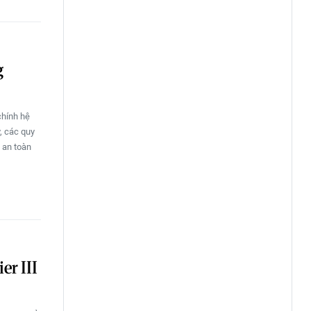
g
chính hệ
y, các quy
 an toàn
er III