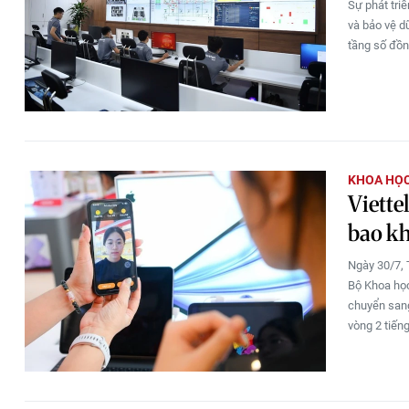
Sự phát triể
và bảo vệ d
tầng số đồng
KHOA HỌC
Viette
bao khi
Ngày 30/7, 
Bộ Khoa học
chuyển sang
vòng 2 tiến