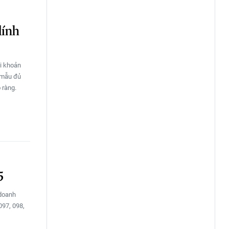
lính
ài khoản
 mẫu đủ
 ràng.
5
 doanh
097, 098,