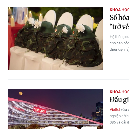
KHOA HỌC
Số hóa
“trở về
Hệ thống quả
cho cán bộ 
điều kiện l
KHOA HỌC
Đấu gi
Viettel
vừa đ
nghiệp sở h
086 và dải 