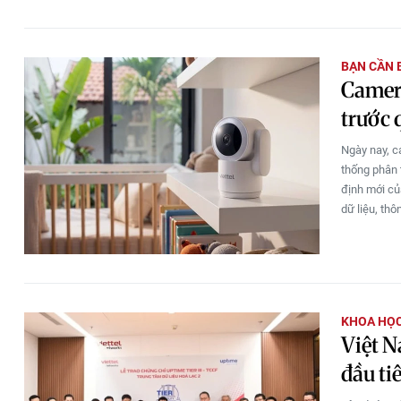
BẠN CẦN 
Camera
trước 
Ngày nay, ca
thống phân t
định mới củ
dữ liệu, thô
KHOA HỌC
Việt N
đầu ti