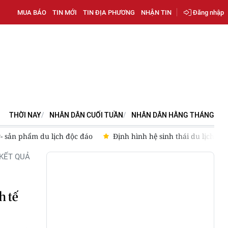
MUA BÁO
TIN MỚI
TIN ĐỊA PHƯƠNG
NHẬN TIN
Đăng nhập
THỜI NAY
NHÂN DÂN CUỐI TUẦN
NHÂN DÂN HẰNG THÁNG
- sản phẩm du lịch độc đáo
Định hình hệ sinh thái du lịch
KẾT QUẢ
h tế