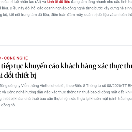
n của trí tuệ nhân tạo (AI) và
kinh tế dữ liệu
đang làm tăng nhanh nhu cầu tính toá
ữ liệu. Điều này đòi hỏi các doanh nghiệp công nghệ từng bước xây dựng hệ sinh 
 bộ, kết nối trung tâm dữ liệu, điện toán đám mây, quản trị dữ liệu và an toàn thô
 - CÔNG NGHỆ
l tiếp tục khuyến cáo khách hàng xác thực th
 đổi thiết bị
Tổng công ty Viễn thông Viettel cho biết, theo Điều 8 Thông tư số 08/2026/TT-
 và Công nghệ hướng dẫn việc xác thực thông tin thuê bao di động mặt đất, kh
 thiết bị khác, chủ thuê bao cần thực hiện xác thực lại khuôn mặt (sinh trắc học
g đồng hồ.