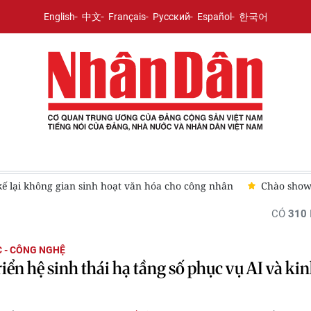
English
中文
Français
Русский
Español
한국어
kế lại không gian sinh hoạt văn hóa cho công nhân
Chào show
CÓ
310
 - CÔNG NGHỆ
riển hệ sinh thái hạ tầng số phục vụ AI và kin