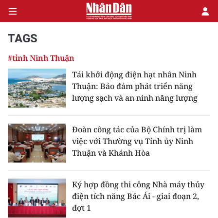
TAGS
#tỉnh Ninh Thuận
CHÍNH TRỊ
Tái khởi động điện hạt nhân Ninh
Thuận: Bảo đảm phát triển năng
KINH TẾ
lượng sạch và an ninh năng lượng
VĂN HÓA
Đoàn công tác của Bộ Chính trị làm
XÃ HỘI
việc với Thường vụ Tỉnh ủy Ninh
Thuận và Khánh Hòa
PHÁP LUẬT
DU LỊCH
Ký hợp đồng thi công Nhà máy thủy
điện tích năng Bác Ái - giai đoạn 2,
THẾ GIỚI
đợt 1