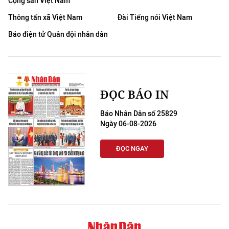
Cộng sản Việt Nam
TIN MỚI
Thông tấn xã Việt Nam
Đài Tiếng nói Việt Nam
TIN ĐỊA PHƯƠNG
Báo điện tử Quân đội nhân dân
Trung du và miền núi phía Bắc
Đồng bằng sông Hồng
ĐỌC BÁO IN
Bắc Trung Bộ
Báo Nhân Dân số 25829
Duyên hải Nam Trung Bộ và Tây
Ngày 06-08-2026
Nguyên
ĐỌC NGAY
Đông Nam Bộ
Đồng bằng sông Cửu Long
Chuyên trang Hà Nội
Chuyên trang TP. Hồ Chí Minh