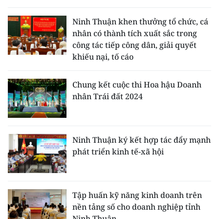
THỂ THAO
Ninh Thuận khen thưởng tổ chức, cá
nhân có thành tích xuất sắc trong
GIÁO DỤC
công tác tiếp công dân, giải quyết
khiếu nại, tố cáo
Y TẾ
KHOA HỌC - CÔNG NGHỆ
Chung kết cuộc thi Hoa hậu Doanh
nhân Trái đất 2024
MÔI TRƯỜNG
BẠN ĐỌC
Ninh Thuận ký kết hợp tác đẩy mạnh
phát triển kinh tế-xã hội
KIỂM CHỨNG THÔNG TIN
TRI THỨC CHUYÊN SÂU
Tập huấn kỹ năng kinh doanh trên
54 DÂN TỘC VIỆT NAM
nền tảng số cho doanh nghiệp tỉnh
Ninh Thuận