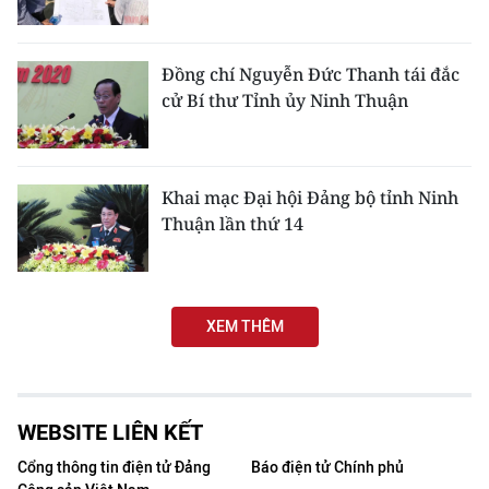
Media Pháp luật
Media Du lịch
Đồng chí Nguyễn Đức Thanh tái đắc
cử Bí thư Tỉnh ủy Ninh Thuận
Media Thế giới
Media Thể thao
Khai mạc Đại hội Đảng bộ tỉnh Ninh
Media Giáo dục
Thuận lần thứ 14
Media Y tế
Media Khoa học - Công nghệ
XEM THÊM
Media Môi trường
Ảnh
WEBSITE LIÊN KẾT
Infographic
Cổng thông tin điện tử Đảng
Báo điện tử Chính phủ