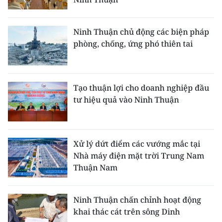
CHƯƠNG TRÌNH OCOP - MỖI XÃ
MỘT SẢN PHẨM
Ninh Thuận chủ động các biện pháp
phòng, chống, ứng phó thiên tai
RADIO
MEDIA CENTER
Tạo thuận lợi cho doanh nghiệp đầu
E-Magazine
tư hiệu quả vào Ninh Thuận
Video
Media Chính trị
Xử lý dứt điểm các vướng mắc tại
Nhà máy điện mặt trời Trung Nam
Media Kinh tế
Thuận Nam
Media Văn hóa
Ninh Thuận chấn chỉnh hoạt động
Media Xã hội
khai thác cát trên sông Dinh