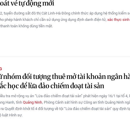
oát vé tự động mới
2, tuyến đường sắt đô thị Cát Linh-Hà Đông chính thức áp dụng hệ thống kiểm s
ho phép hành khách chỉ cần sử dụng ứng dụng định danh điện tử,
xác thực sinh
 thanh toán không dùng tiền mặt.
G
ữ nhóm đối tượng thuê mở tài khoản ngân h
rắc học để lừa đảo chiếm đoạt tài sản
iều tra mở rộng vụ án “Lừa đảo chiếm đoạt tài sản” phát hiện ngày 16/1 tại tổ 4,
ng Hanh, tỉnh
Quảng Ninh
, Phòng Cảnh sát hình sự Công an tỉnh Quảng Ninh ng
 ra Quyết định khởi tố 4 đối tượng về tội “Lừa đảo chiếm đoạt tài sản” quy định t
 luật Hình sự.