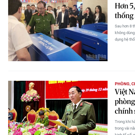
Hơn 5,
thống 
Sau hơn 8 t
không dùng 
dụng hệ thố
PHÒNG, C
Việt N
phòng 
chính 
Trong khi h
trong vài n
kinh tế số: