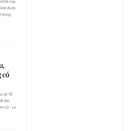
BKHCN của
i SIM được
) trong
u,
 có
ảo vệ Tổ
ất đai
am Lộ - La