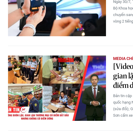
Ngày 30/7, 
Bộ Khoa học
chuyển sang
vòng 2 tiến
MEDIA CH
[Video
gian l
điểm 
Bản tin cập
quốc hạng N
(sửa đổi); 
Sơn cấm xe 