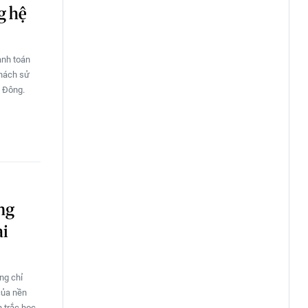
g hệ
anh toán
khách sử
 Đông.
ng
ài
ng chỉ
của nền
h trắc học