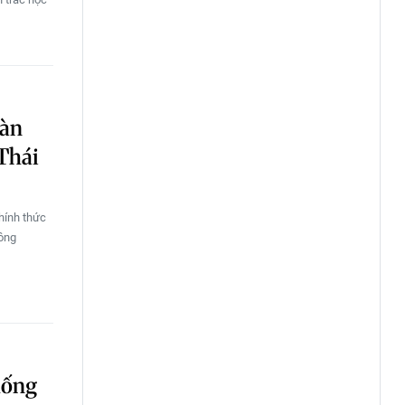
oàn
 Thái
hính thức
hông
hống