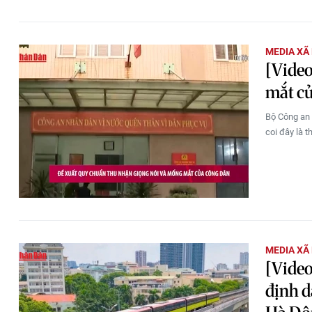
MEDIA XÃ
[Video
mắt c
Bộ Công an 
coi đây là 
MEDIA XÃ
[Video
định d