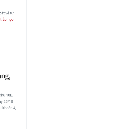
oát vé tự
 trắc học
àng,
 khu 10B,
ày 25/10
ại khoản 4,