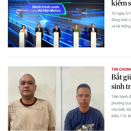
kiểm s
Từ ngày 5/1
động mới, c
và hệ thống
TIN CHUN
Bắt gi
sinh t
Tiến hành đ
phường Qua
cho biết, đã
Điều 174, Bộ