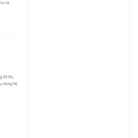
 vụ và
 đô thị,
xây dựng hệ