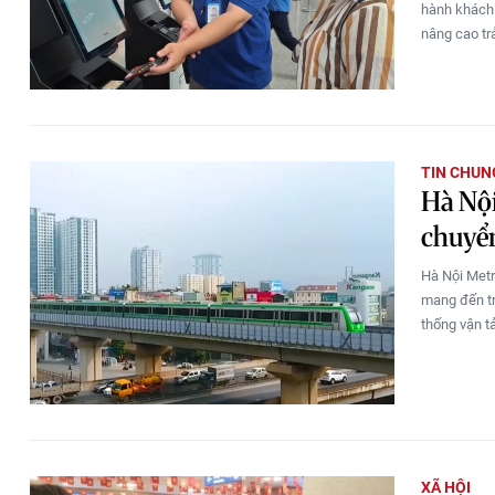
hành khách 
nâng cao trả
TIN CHUN
Hà Nội
chuyển
Hà Nội Metr
mang đến tr
thống vận t
XÃ HỘI