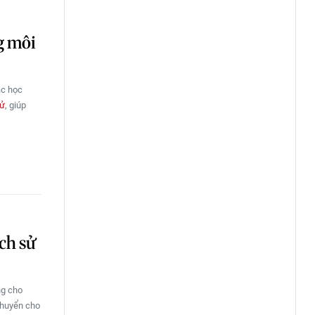
g môi
ắc học
tử
, giúp
ch sử
ng cho
 chuyển cho