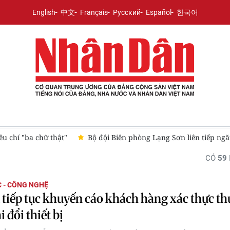
English
中文
Français
Русский
Español
한국어
u chí "ba chữ thật"
Bộ đội Biên phòng Lạng Sơn liên tiếp ng
CÓ
59
 - CÔNG NGHỆ
l tiếp tục khuyến cáo khách hàng xác thực th
 đổi thiết bị