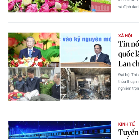
và định dan
XÃ HỘI
Tin nổ
quốc l
Lan ch
Đại hội Thi
thỏa thuận 
nghiêm trọn
KINH TẾ
Tuyến 