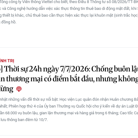
Tổng công ty Viễn thông Viettel cho biết, theo Điều 8 Thông tư số 08/2026/TT-
 và Công nghệ hướng dẫn việc xác thực thông tin thuê bao di động mặt đất, kh
 thiết bị khác, chủ thuê bao cần thực hiện xác thực lại khuôn mặt (sinh trắc học
g đồng hồ.
ÍNH TRỊ
] Thời sự 24h ngày 7/7/2026: Chống buôn lậ
ận thương mại có điểm bắt đầu, nhưng không
dừng
 nhật những vấn đề thời sự nổi bật: Học viện Lục quân đón nhận Huân chương B
hất; Phiên họp thứ 4 của Ủy ban Thường vụ Quốc hội cho ý kiến về dự án Luật Đ
Gần 68.000 vụ buôn lậu, gian lận thương mại và hàng giả trong 6 tháng; Cao tốc C
lưu thông ban đêm từ 10/7.