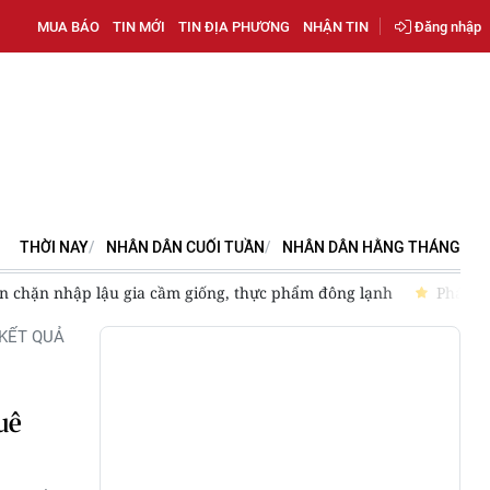
MUA BÁO
TIN MỚI
TIN ĐỊA PHƯƠNG
NHẬN TIN
Đăng nhập
THỜI NAY
NHÂN DÂN CUỐI TUẦN
NHÂN DÂN HẰNG THÁNG
ăn chặn nhập lậu gia cầm giống, thực phẩm đông lạnh
Phát tr
KẾT QUẢ
uê