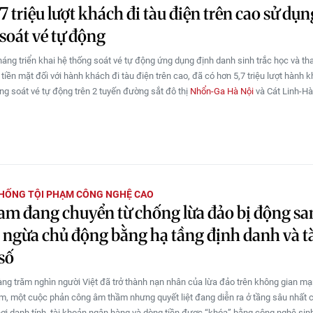
7 triệu lượt khách đi tàu điện trên cao sử dụn
soát vé tự động
háng triển khai hệ thống soát vé tự động ứng dụng định danh sinh trắc học và th
tiền mặt đối với hành khách đi tàu điện trên cao, đã có hơn 5,7 triệu lượt hành 
ng soát vé tự động trên 2 tuyến đường sắt đô thị
Nhổn-Ga Hà Nội
và Cát Linh-Hà
HỐNG TỘI PHẠM CÔNG NGHỆ CAO
am đang chuyển từ chống lừa đảo bị động sa
ngừa chủ động bằng hạ tầng định danh và t
số
àng trăm nghìn người Việt đã trở thành nạn nhân của lừa đảo trên không gian mạ
ăm, một cuộc phản công âm thầm nhưng quyết liệt đang diễn ra ở tầng sâu nhất 
 nơi danh tính, tài khoản ngân hàng và dòng tiền được “khóa” bằng công nghệ sin