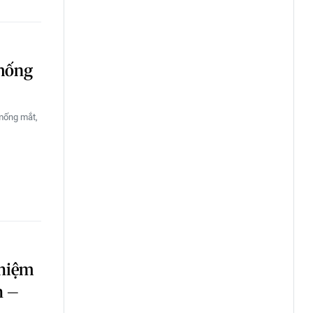
 mống
 mống mắt,
ghiệm
h –