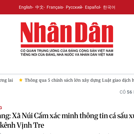
English
中文
Français
Русский
Español
한국어
ơng lai
Thông qua 5 chính sách lớn xây dựng Luật giao dịch 
CÓ
56
G
ng: Xã Núi Cấm xác minh thông tin cá sấu x
 kênh Vịnh Tre