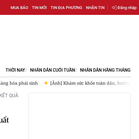
MUA BÁO
TIN MỚI
TIN ĐỊA PHƯƠNG
NHẬN TIN
Đăng nhập
THỜI NAY
NHÂN DÂN CUỐI TUẦN
NHÂN DÂN HẰNG THÁNG
hàng hóa phái sinh
[Ảnh] Khám sức khỏe toàn dân, hướng đến
KẾT QUẢ
uất