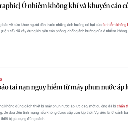
raphic] Ô nhiễm không khí và khuyến cáo c
 bảo vệ sức khỏe người dân trước những ảnh hưởng có hại của
ô nhiễm không 
(Bộ Y tế) đã xây dựng khuyến cáo phòng, chống ảnh hưởng của ô nhiễm không k
G
áo tai nạn nguy hiểm từ máy phun nước áp l
ụng không đúng cách thiết bị máy phun nước áp lực cao, một cụ ông đã bị
chấn t
g, đe dọa đến tính mạng nếu không được cấp cứu kịp thời. Vụ việc là lời cảnh b
thiết bị gia dụng đúng cách.