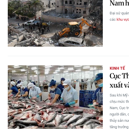
Nam h
Đại sứ quán
các
khu vự
KINH TẾ
Cục Th
xuất v
Sau khi Mỹ
chịu mức th
Nam, Cục tr
người dân, 
thủy sản nu
tăng trưởng