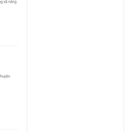
ng xã nâng
chuyện