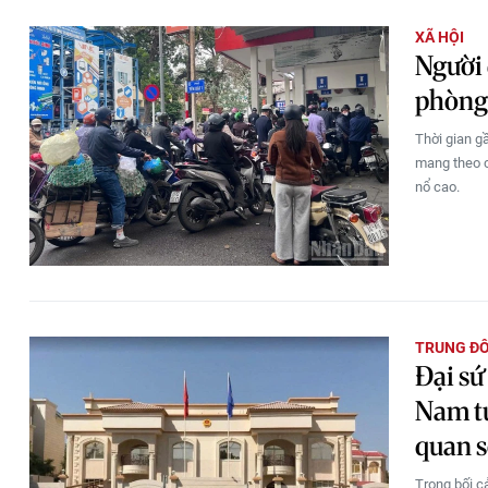
XÃ HỘI
Người 
phòng 
Thời gian gầ
mang theo c
nổ cao.
TRUNG Đ
Đại sứ
Nam tu
quan s
Trong bối c