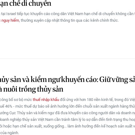
ạn chế di chuyển
 tại Israel tiếp tục khuyến cáo công dân Việt Nam hạn chế di chuyển không cần t
c nguy hiểm
, thường xuyên cập nhật thông tin qua các kênh chính thức.
ủy sản và kiểm ngư khuyến cáo: Giữ vững s
à nuôi trồng thủy sản
 công bố sơ bộ mức
thuế nhập khẩu
đối ứng với hơn 180 nền kinh tế, trong đó Vi
uế 46% - mức thuế dự báo sẽ ảnh hưởng lớn đến chuỗi sản xuất ngành hàng thủ
ưởng Cục Thủy sản và kiểm ngư đã đưa khuyến cáo công người dân và doanh n
doanh nghiệp thủy sản Việt Nam cần tránh tâm lý lo sợ dẫn đến tình trạng thu ho
ôi hoặc hạn chế sản xuất, xuống giống... làm ảnh hưởng đến kế hoạch sản xuất 
 của ngành.