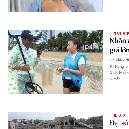
TIN CHUN
Nhân v
giá lớ
Hai chiếc đ
Đà Nẵng, bị
Quản lý bán
bị mất.
THẾ GIỚI
Đại sứ