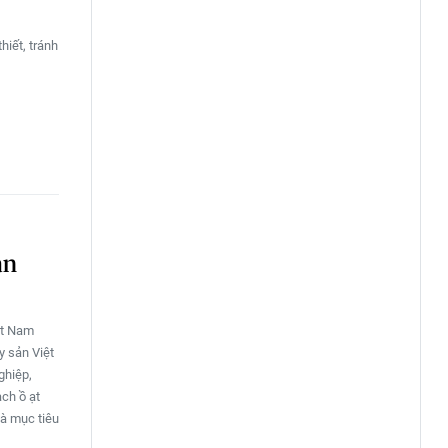
hiết, tránh
ản
ệt Nam
y sản Việt
ghiệp,
ạch ồ ạt
và mục tiêu