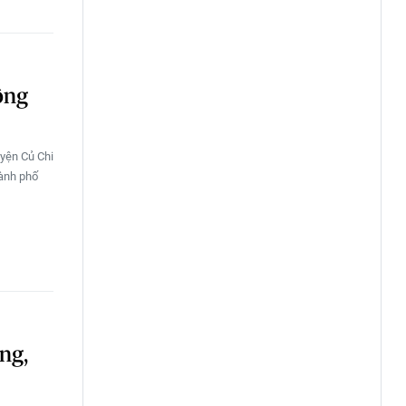
ông
uyện Củ Chi
hành phố
ng,