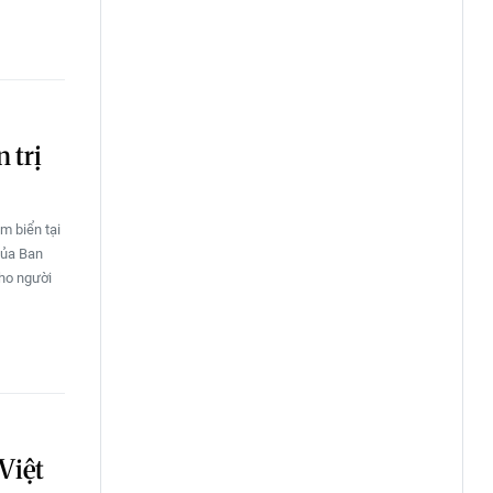
 trị
m biển tại
của Ban
cho người
 Việt