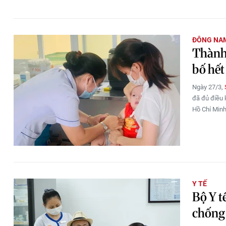
ĐÔNG NA
Thành 
bố hết
Ngày 27/3,
đã đủ điều 
Hồ Chí Minh
Y TẾ
Bộ Y t
chống