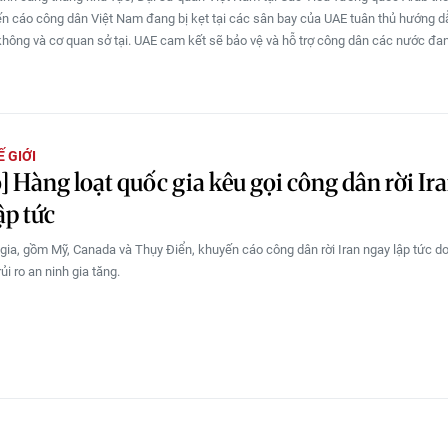
n cáo công dân Việt Nam đang bị kẹt tại các sân bay của UAE tuân thủ hướng d
hông và cơ quan sở tại. UAE cam kết sẽ bảo vệ và hỗ trợ công dân các nước đan
 GIỚI
] Hàng loạt quốc gia kêu gọi công dân rời Ir
ập tức
gia, gồm Mỹ, Canada và Thụy Điển, khuyến cáo công dân rời Iran ngay lập tức do
rủi ro an ninh gia tăng.