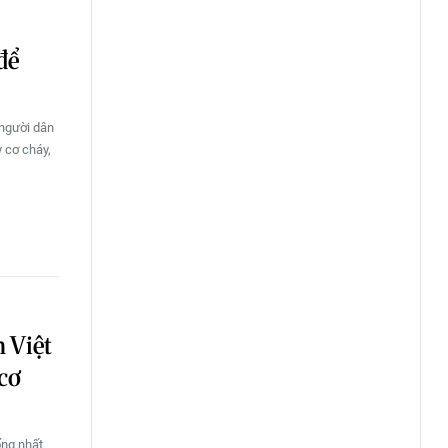
để
 người dân
y cơ cháy,
 Việt
cơ
ống nhất