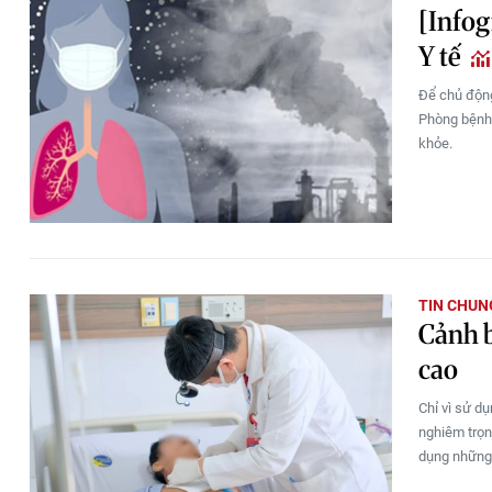
[Infog
Y tế
Để chủ động
Phòng bệnh 
khỏe.
TIN CHUN
Cảnh b
cao
Chỉ vì sử d
nghiêm trọn
dụng những 