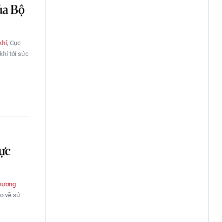
ủa Bộ
khí
, Cục
hí tới sức
ực
hương
áo về sử