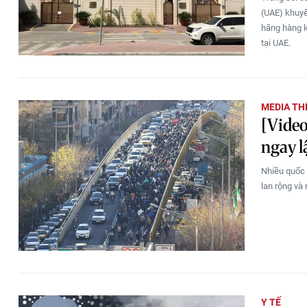
(UAE) khuyế
hãng hàng k
tại UAE.
MEDIA THẾ
[Video
ngay l
Nhiều quốc 
lan rộng và 
Y TẾ