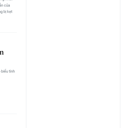
ẫn của
g bị kẹt
an
 biểu tình