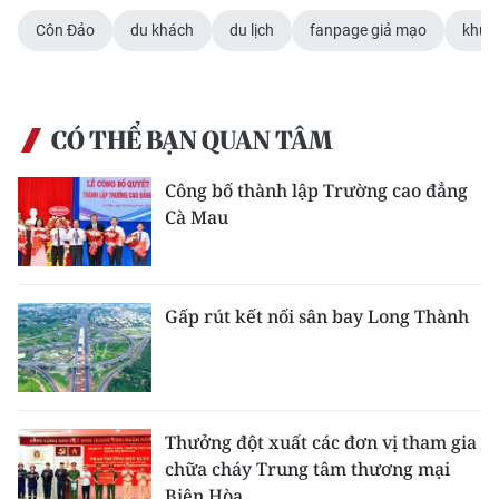
ENGLISH
Côn Đảo
du khách
du lịch
fanpage giả mạo
khuy
中文
FRANÇAIS
CÓ THỂ BẠN QUAN TÂM
РУССКИЙ
Công bố thành lập Trường cao đẳng
Cà Mau
ESPAÑOL
한국어
Gấp rút kết nối sân bay Long Thành
Thưởng đột xuất các đơn vị tham gia
chữa cháy Trung tâm thương mại
Biên Hòa