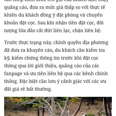
CHƯƠNG TRÌNH OCOP - MỖI XÃ
quảng cáo, đưa ra mức giá thấp so với thực tế
MỘT SẢN PHẨM
khiến du khách đồng ý đặt phòng và chuyển
khoản đặt cọc. Sau khi nhận tiền đặt cọc, đối
RADIO
tượng lừa đảo cắt đứt liên lạc, chặn liên hệ.
MEDIA CENTER
Trước thực trạng này, chính quyền địa phương
đã đưa ra khuyến cáo, du khách cần kiểm tra
E-Magazine
kỹ, kiểm chứng thông tin trước khi đặt cọc
Video
thông qua lời giới thiệu, quảng cáo của các
Media Chính trị
fanpage và ưu tiên liên hệ qua các kênh chính
thống. Đặc biệt cần lưu ý cảnh giác với các ưu
Media Kinh tế
đãi giá rẻ bất thường.
Media Văn hóa
Media Xã hội