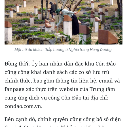
Media Pháp luật
Media Du lịch
Media Thế giới
Media Thể thao
Một nữ du khách thắp hương ở Nghĩa trang Hàng Dương.
Media Giáo dục
Đồng thời, Ủy ban nhân dân đặc khu Côn Đảo
Media Y tế
cũng công khai danh sách các cơ sở lưu trú
Media Khoa học - Công nghệ
chính thức, bao gồm thông tin liên hệ, email và
fanpage xác thực trên website của Trung tâm
Media Môi trường
cung ứng dịch vụ công Côn Đảo tại địa chỉ:
Ảnh
condao.com.vn.
Infographic
Bên cạnh đó, chính quyền cũng công bố số điện