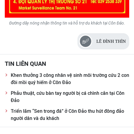
CHUYÊN ĐỀ
Đường dây nóng nhận thông tin và hỗ trợ du khách tại Côn Đảo.
CÁC CHUYÊN TRANG
LÊ ĐÌNH THÌN
VỀ BÁO NHÂN DÂN
THỜI NAY
TIN LIÊN QUAN
NHÂN DÂN CUỐI TUẦN
Khen thưởng 3 công nhân vệ sinh môi trường cứu 2 con
đồi mồi quý hiếm ở Côn Đảo
NHÂN DÂN HẰNG THÁNG
Phẫu thuật, cứu bàn tay người bị cá chình cắn tại Côn
Đảo
MUA BÁO
Triển lãm “Sen trong đá” ở Côn Đảo thu hút đông đảo
ĐỌC BÁO IN
người dân và du khách