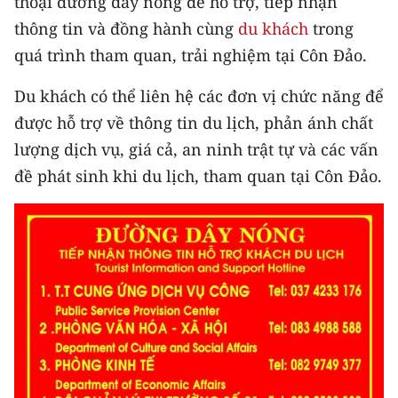
thoại đường dây nóng để hỗ trợ, tiếp nhận
TIN MỚI
thông tin và đồng hành cùng
du khách
trong
quá trình tham quan, trải nghiệm tại Côn Đảo.
TIN ĐỊA PHƯƠNG
Du khách có thể liên hệ các đơn vị chức năng để
Trung du và miền núi phía Bắc
được hỗ trợ về thông tin du lịch, phản ánh chất
Đồng bằng sông Hồng
lượng dịch vụ, giá cả, an ninh trật tự và các vấn
đề phát sinh khi du lịch, tham quan tại Côn Đảo.
Bắc Trung Bộ
Duyên hải Nam Trung Bộ và Tây
Nguyên
Đông Nam Bộ
Đồng bằng sông Cửu Long
Chuyên trang Hà Nội
Chuyên trang TP. Hồ Chí Minh