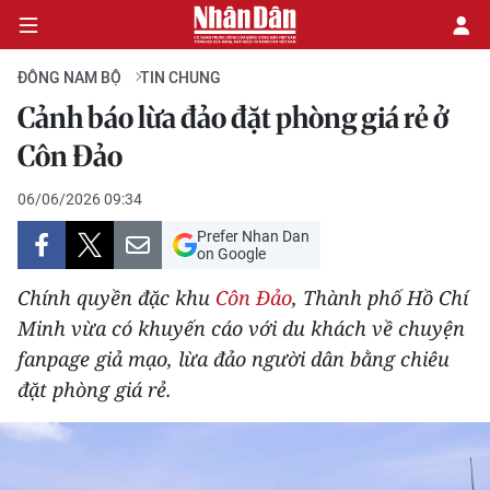
ĐÔNG NAM BỘ
TIN CHUNG
Cảnh báo lừa đảo đặt phòng giá rẻ ở
CHÍNH TRỊ
Côn Đảo
KINH TẾ
06/06/2026 09:34
Prefer Nhan Dan
VĂN HÓA
on Google
Chính quyền đặc khu
Côn Đảo
, Thành phố Hồ Chí
XÃ HỘI
Minh vừa có khuyến cáo với du khách về chuyện
fanpage giả mạo, lừa đảo người dân bằng chiêu
PHÁP LUẬT
đặt phòng giá rẻ.
DU LỊCH
THẾ GIỚI