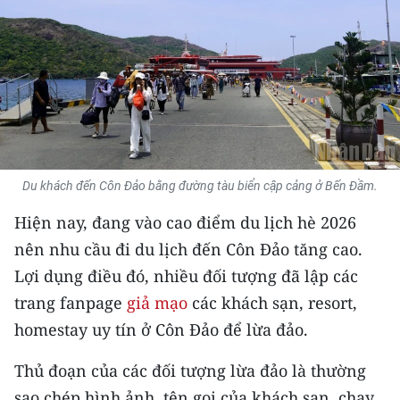
THỂ THAO
GIÁO DỤC
Y TẾ
KHOA HỌC - CÔNG NGHỆ
Du khách đến Côn Đảo bằng đường tàu biển cập cảng ở Bến Đầm.
MÔI TRƯỜNG
Hiện nay, đang vào cao điểm du lịch hè 2026
BẠN ĐỌC
nên nhu cầu đi du lịch đến Côn Đảo tăng cao.
Lợi dụng điều đó, nhiều đối tượng đã lập các
KIỂM CHỨNG THÔNG TIN
trang fanpage
giả mạo
các khách sạn, resort,
TRI THỨC CHUYÊN SÂU
homestay uy tín ở Côn Đảo để lừa đảo.
54 DÂN TỘC VIỆT NAM
Thủ đoạn của các đối tượng lừa đảo là thường
sao chép hình ảnh, tên gọi của khách sạn, chạy