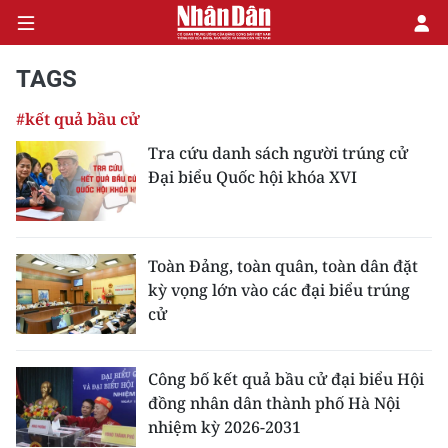
TAGS
#kết quả bầu cử
CHÍNH TRỊ
Tra cứu danh sách người trúng cử
Đại biểu Quốc hội khóa XVI
KINH TẾ
VĂN HÓA
Toàn Đảng, toàn quân, toàn dân đặt
XÃ HỘI
kỳ vọng lớn vào các đại biểu trúng
cử
PHÁP LUẬT
DU LỊCH
Công bố kết quả bầu cử đại biểu Hội
đồng nhân dân thành phố Hà Nội
THẾ GIỚI
nhiệm kỳ 2026-2031