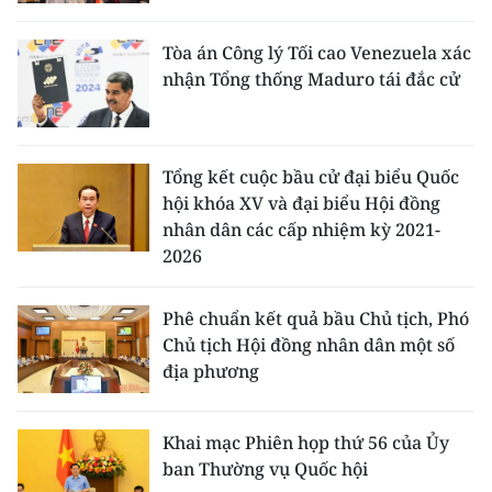
CHƯƠNG TRÌNH OCOP - MỖI XÃ
MỘT SẢN PHẨM
Tòa án Công lý Tối cao Venezuela xác
nhận Tổng thống Maduro tái đắc cử
RADIO
MEDIA CENTER
Tổng kết cuộc bầu cử đại biểu Quốc
hội khóa XV và đại biểu Hội đồng
E-Magazine
nhân dân các cấp nhiệm kỳ 2021-
2026
Video
Media Chính trị
Phê chuẩn kết quả bầu Chủ tịch, Phó
Chủ tịch Hội đồng nhân dân một số
Media Kinh tế
địa phương
Media Văn hóa
Khai mạc Phiên họp thứ 56 của Ủy
Media Xã hội
ban Thường vụ Quốc hội