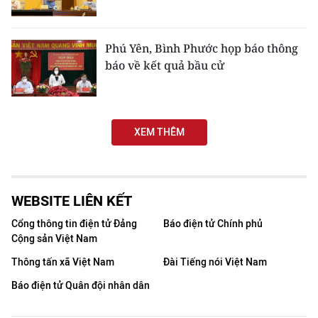
Media Pháp luật
Media Du lịch
Phú Yên, Bình Phước họp báo thông
báo về kết quả bầu cử
Media Thế giới
Media Thể thao
Media Giáo dục
XEM THÊM
Media Y tế
Media Khoa học - Công nghệ
WEBSITE LIÊN KẾT
Media Môi trường
Cổng thông tin điện tử Đảng
Báo điện tử Chính phủ
Cộng sản Việt Nam
Ảnh
Thông tấn xã Việt Nam
Đài Tiếng nói Việt Nam
Infographic
Báo điện tử Quân đội nhân dân