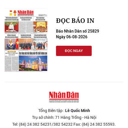
TIN MỚI
TIN ĐỊA PHƯƠNG
ĐỌC BÁO IN
Báo Nhân Dân số 25829
Trung du và miền núi phía Bắc
Ngày 06-08-2026
Đồng bằng sông Hồng
ĐỌC NGAY
Bắc Trung Bộ
Duyên hải Nam Trung Bộ và Tây
Nguyên
Đông Nam Bộ
Đồng bằng sông Cửu Long
Tổng Biên tập :
Lê Quốc Minh
Chuyên trang Hà Nội
Trụ sở chính: 71 Hàng Trống - Hà Nội
Tel: (84) 24 382 54231/382 54232 Fax: (84) 24 382 55593.
Chuyên trang TP. Hồ Chí Minh