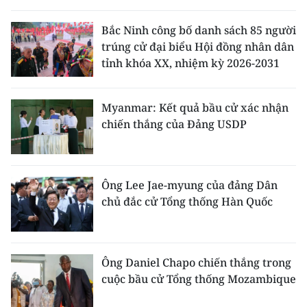
THỂ THAO
Bắc Ninh công bố danh sách 85 người
trúng cử đại biểu Hội đồng nhân dân
GIÁO DỤC
tỉnh khóa XX, nhiệm kỳ 2026-2031
Y TẾ
Myanmar: Kết quả bầu cử xác nhận
KHOA HỌC - CÔNG NGHỆ
chiến thắng của Đảng USDP
MÔI TRƯỜNG
BẠN ĐỌC
Ông Lee Jae-myung của đảng Dân
chủ đắc cử Tổng thống Hàn Quốc
KIỂM CHỨNG THÔNG TIN
TRI THỨC CHUYÊN SÂU
Ông Daniel Chapo chiến thắng trong
cuộc bầu cử Tổng thống Mozambique
54 DÂN TỘC VIỆT NAM