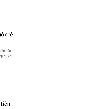
uốc tế
hiên cứu
ập, tự chủ
 tiên