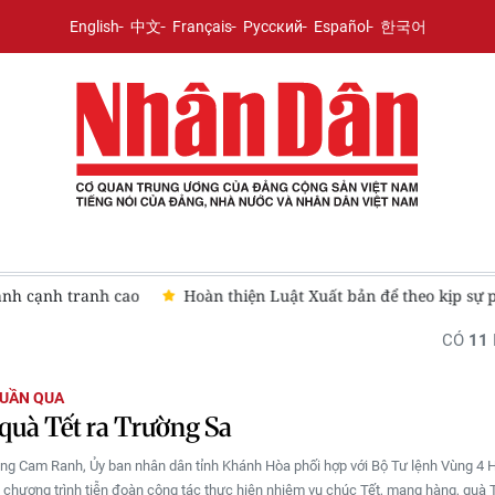
English
中文
Français
Русский
Español
한국어
ành cạnh tranh cao
Hoàn thiện Luật Xuất bản để theo kịp sự 
CÓ
11
TUẦN QUA
uà Tết ra Trường Sa
ng Cam Ranh, Ủy ban nhân dân tỉnh Khánh Hòa phối hợp với Bộ Tư lệnh Vùng 4 
 chương trình tiễn đoàn công tác thực hiện nhiệm vụ chúc Tết, mang hàng, quà T