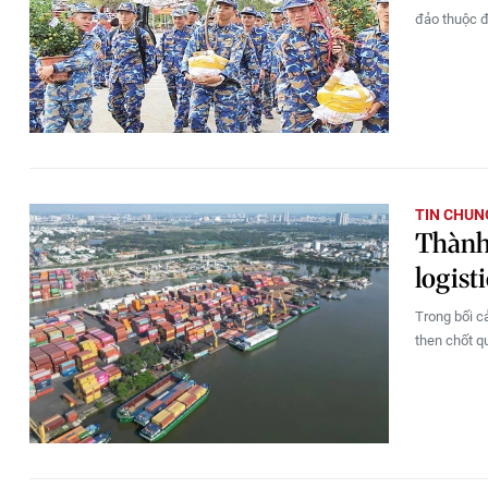
đảo thuộc 
TIN CHUN
Thành 
logist
Trong bối c
then chốt q