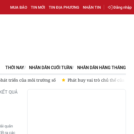
MUA BÁO
TIN MỚI
TIN ĐỊA PHƯƠNG
NHẬN TIN
Đăng nhập
THỜI NAY
NHÂN DÂN CUỐI TUẦN
NHÂN DÂN HẰNG THÁNG
phát triển của môi trường số
Phát huy vai trò chủ thể của nhâ
KẾT QUẢ
Hải quân
ết ra các