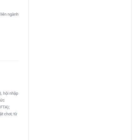
 liên ngành
, hội nhập
hức
-FTA);
t chơi; từ