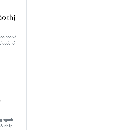
o thị
hoa học xã
ế quốc tế
o
ng ngành
hội nhập