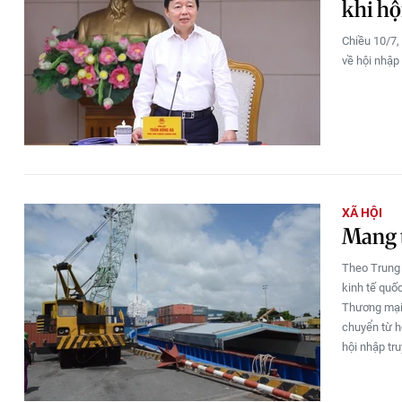
khi hộ
Chiều 10/7,
về hội nhập 
XÃ HỘI
Mang t
Theo Trung
kinh tế quố
Thương mại 
chuyển từ h
hội nhập tr