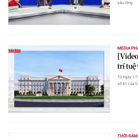
sâu rộng.
MEDIA PH
[Video
trí tu
Từ ngày 1/7
số 81 của Ủ
THỜI ĐÀM