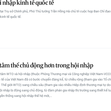
i nhập kinh tế quốc tế
 tại Trụ sở Chính phủ, Phó Thủ tướng Trần Hồng Hà chủ trì cuộc họp Ban Chỉ đạo
kinh tế quốc tế.
âm thế chủ động hơn trong hội nhập
 tâm WTO và hội nhập (thuộc Phòng Thương mại và Công nghiệp Việt Nam-VCCI)
c tế của Việt Nam đã có bước chuyển đáng kể, từ chiều rộng (tham gia vào Tổ c
Thế giới-WTO) sang chiều sâu (tham gia vào nhiều Hiệp định thương mại tự do
ội nhập bị động sang chủ động, từ đàm phán gia nhập thị trường sang thiết kế luậ
uyền thống sang hội nhập thế hệ mới,…