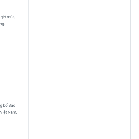
i gió mùa,
ng.
ng bố Báo
 Việt Nam,