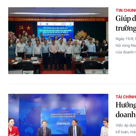
TIN CHUN
Giúp d
trườn
Ngày 19/8, 
hội vùng Na
của doanh 
TÀI CHÍN
Hướng 
doanh 
Việc áp dụn
kế toán, mà 