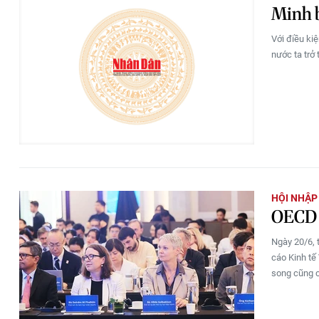
Minh 
Với điều kiệ
nước ta trở
HỘI NHẬP
OECD c
Ngày 20/6, 
cáo Kinh tế
song cũng c