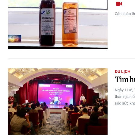
Cảnh báo th
DU LỊCH
Tìm hư
Ngày 11/6, 
tham gia củ
sóc sức khỏ