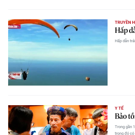
TRUYỀN H
Hấp dẫ
Hấp dẫn trả
Y TẾ
Bảo tồ
Trong gần 15
trong đó có