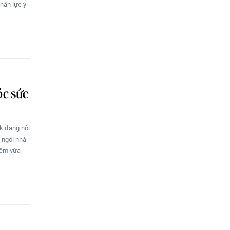
hân lực y
óc sức
k đang nổi
 ngôi nhà
iệm vừa