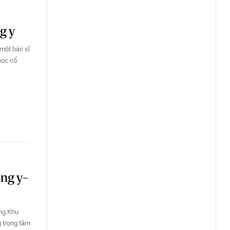
g y
một bác sĩ
học cổ
ông y-
ng Khu
 trọng tâm