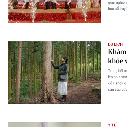
gồm nghiên 
học cổ truy
DU LỊCH
Khám p
khỏe x
Trong bối c
lên như một
cổ Hanok đ
sâu sắc vừa
Y TẾ