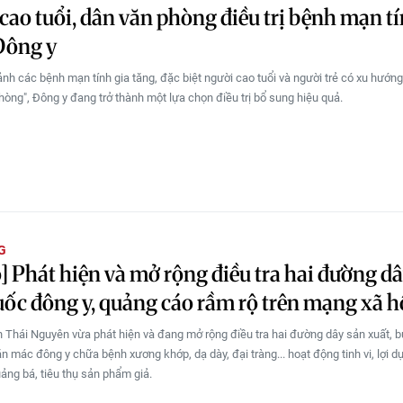
cao tuổi, dân văn phòng điều trị bệnh mạn t
Đông y
ảnh các bệnh mạn tính gia tăng, đặc biệt người cao tuổi và người trẻ có xu hướ
hòng", Đông y đang trở thành một lựa chọn điều trị bổ sung hiệu quả.
G
] Phát hiện và mở rộng điều tra hai đường d
uốc đông y, quảng cáo rầm rộ trên mạng xã h
h Thái Nguyên vừa phát hiện và đang mở rộng điều tra hai đường dây sản xuất, 
ắn mác đông y chữa bệnh xương khớp, dạ dày, đại tràng... hoạt động tinh vi, lợi 
uảng bá, tiêu thụ sản phẩm giả.