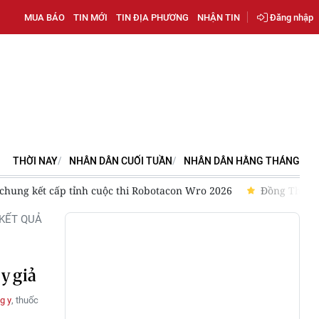
MUA BÁO
TIN MỚI
TIN ĐỊA PHƯƠNG
NHẬN TIN
Đăng nhập
THỜI NAY
NHÂN DÂN CUỐI TUẦN
NHÂN DÂN HẰNG THÁNG
g chung kết cấp tỉnh cuộc thi Robotacon Wro 2026
Đồng Tháp: 
KẾT QUẢ
y giả
g y
, thuốc