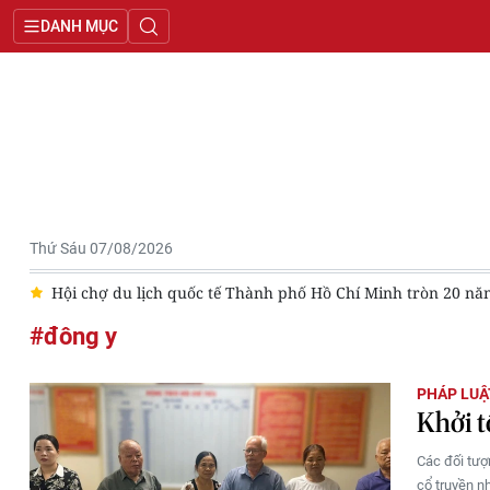
DANH MỤC
Thứ Sáu 07/08/2026
g
Hội chợ du lịch quốc tế Thành phố Hồ Chí Minh tròn 20 nă
#đông y
PHÁP LUẬ
Khởi t
Các đối tượ
cổ truyền n