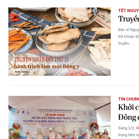
TẾT NGUY
Truyền
Bác sĩ Nguy
trẻ khoác b
truyền.
TIN CHUN
Khởi 
Đông 
Sáng 3/2,
V
trung tâm n