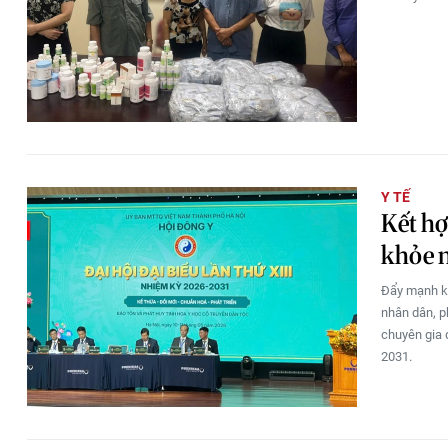
Y TẾ
Kết hợ
khỏe 
Đẩy mạnh k
nhân dân, p
chuyên gia 
2031.