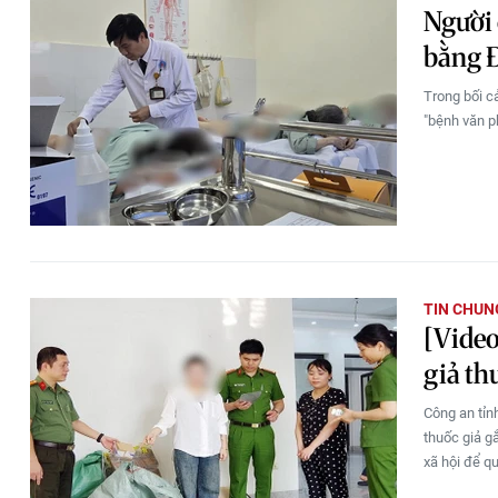
Người 
bằng 
Trong bối c
"bệnh văn p
TIN CHUN
[Video
giả th
Công an tỉn
thuốc giả g
xã hội để q