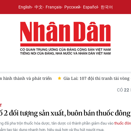
English
中文
Français
Русский
Español
한국어
m hình thành và phát triển
Gia Lai: 107 đội thi tranh tài vòn
CÓ
22
T
ố 2 đối tượng sản xuất, buôn bán thuốc đông 
ng đã pha trộn thuốc hóa dược, tân dược có thành phần giảm đau vào
thuốc đôn
hằm tạo tác dụng nhanh hơn, hiệu quả hơn và thu hút người mua.