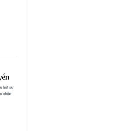
uyền
hu hút sự
 vụ chăm