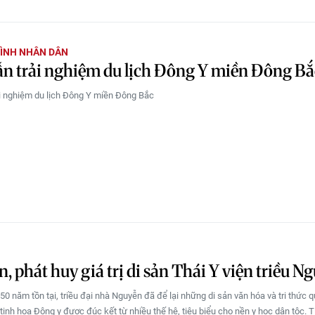
ÌNH NHÂN DÂN
n trải nghiệm du lịch Đông Y miền Đông B
i nghiệm du lịch Đông Y miền Đông Bắc
n, phát huy giá trị di sản Thái Y viện triều N
0 năm tồn tại, triều đại nhà Nguyễn đã để lại những di sản văn hóa và tri thức q
 tinh hoa Đông y được đúc kết từ nhiều thế hệ, tiêu biểu cho nền y học dân tộc. 