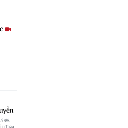
ắc
guyễn
uý giá,
Tỉnh Thừa