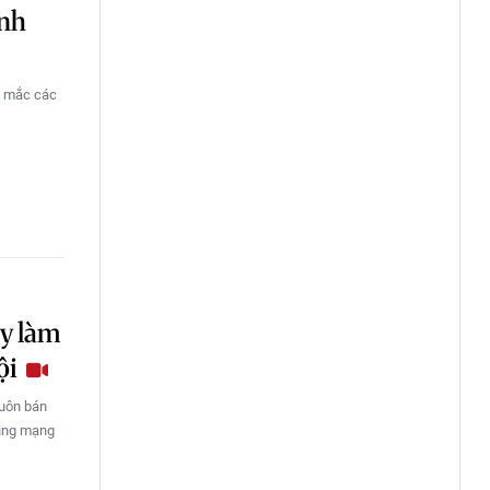
ính
ng mắc các
ây làm
ội
buôn bán
dụng mạng