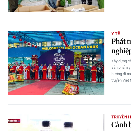
Y TẾ
Phát t
nghiệp
Xây dựng ch
sản phẩm y 
hướng đi mà
truyền Việt
TRUYỀN H
Cảnh b