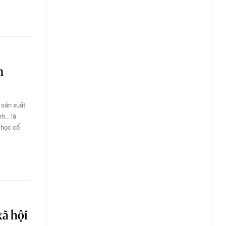
n
 sản xuất
... là
 học cổ
xã hội