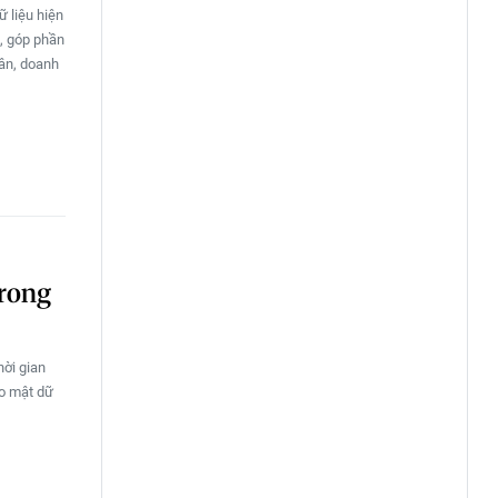
 liệu hiện
, góp phần
dân, doanh
trong
hời gian
ảo mật dữ