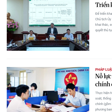
Triển 
Để triển kh
Chủ tịch Ủy
khai thác, s
quyết thủ t
PHÁP LUẬ
Nỗ lực
chính 
Thực hiện N
soát, thống
chính (gồm 
phương ban