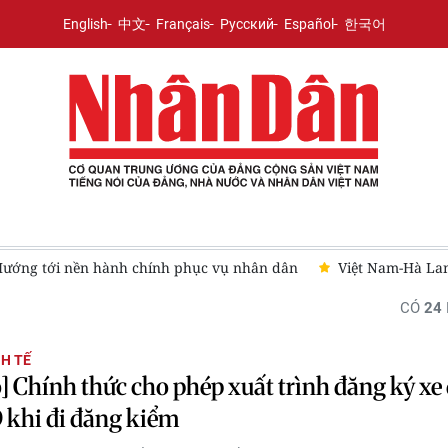
English
中文
Français
Русский
Español
한국어
Hướng tới nền hành chính phục vụ nhân dân
Việt Nam-Hà Lan
CÓ
24
NH TẾ
] Chính thức cho phép xuất trình đăng ký xe
 khi đi đăng kiểm