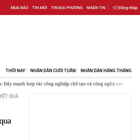
MUA BÁO
TIN MỚI
TIN ĐỊA PHƯƠNG
NHẬN TIN
Đăng nhập
THỜI NAY
NHÂN DÂN CUỐI TUẦN
NHÂN DÂN HẰNG THÁNG
: Đẩy mạnh hợp tác công nghiệp chế tạo và công nghệ cao
C
KẾT QUẢ
 qua