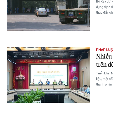
Bộ Xây dựng
dụng định d
thúc đẩy chu
PHÁP LUẬ
Nhiều 
trên d
Triển khai 
liệu, một số
thành phần 