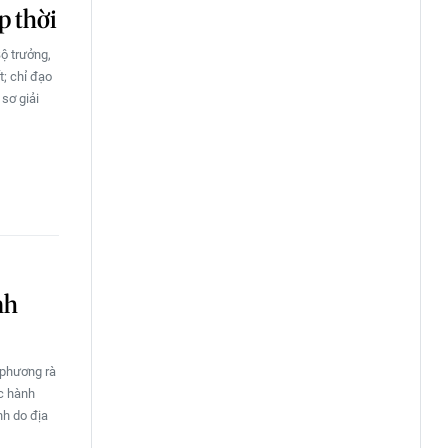
p thời
Bộ trưởng,
t; chỉ đạo
 sơ giải
nh
 phương rà
ục hành
nh do địa