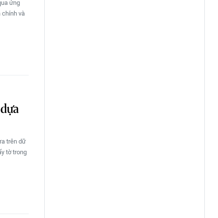
qua ứng
 chính và
 dựa
ựa trên dữ
y tờ trong