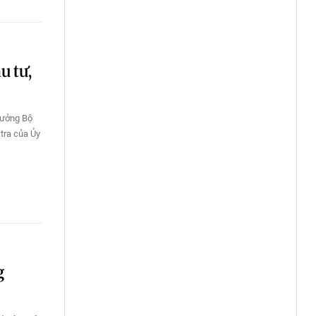
u tư,
rưởng Bộ
tra của Ủy
g