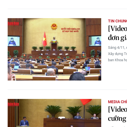
TIN CHUN
[Video
đơn gi
Sáng 4/11, 
Xây dựng Tr
ban Khoa họ
MEDIA CH
[Video
cường 