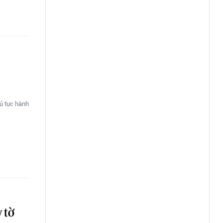
ủ tục hành
 tờ