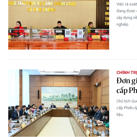
Việc rà soát
đang được đ
xây dựng nề
nghiệp.
CHÍNH TR
Đơn gi
cấp Ph
Chủ tịch Qu
cấp Phiếu l
liệu.