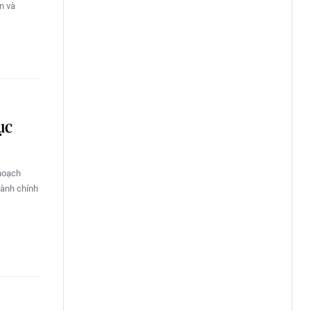
n và
ục
 hoạch
hành chính