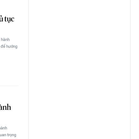
ủ tục
c hành
n để hướng
hành
hành
quan trọng