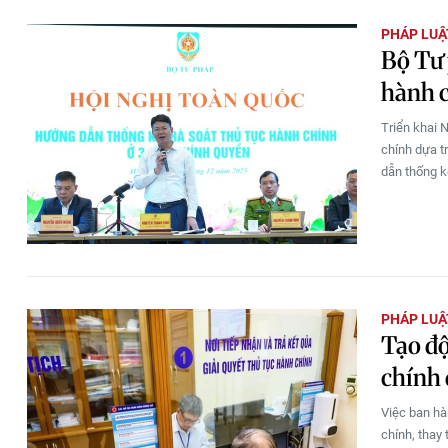
PHÁP LUẬ
Bộ Tư 
hành c
Triển khai 
chính dựa t
dẫn thống k
PHÁP LUẬ
Tạo độ
chính 
Việc ban hà
chính, thay 