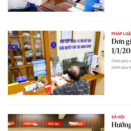
PHÁP LUẬ
Đơn gi
1/1/2
Chính phủ v
chính dựa tr
XÃ HỘI
Hướng 