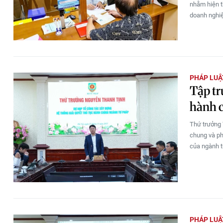
nhằm hiện t
doanh nghiệ
PHÁP LUẬ
Tập tr
hành 
Thứ trưởng 
chung và ph
của ngành t
PHÁP LUẬ