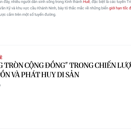
ần đây, nhiều người dân sinh sống trong Kinh thành
Huế
, đặc biệt là các tuyến T
Văn Kỷ và khu vực cầu Khánh Ninh, bày tỏ thắc mắc về những biển
giới hạn tốc 
ược cắm trên một số tuyến đường.
Ề
G TRÒN CỘNG ĐỒNG" TRONG CHIẾN LƯ
ỒN VÀ PHÁT HUY DI SẢN
n