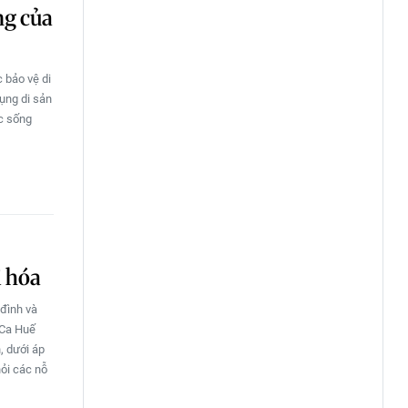
ng của
c bảo vệ di
ụng di sản
ộc sống
i hóa
 đình và
 Ca Huế
, dưới áp
hỏi các nỗ