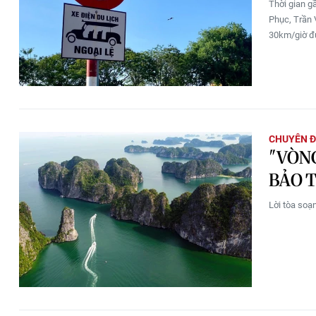
Thời gian g
Phục, Trần 
30km/giờ đ
CHUYÊN Đ
"VÒN
BẢO T
Lời tòa soạ