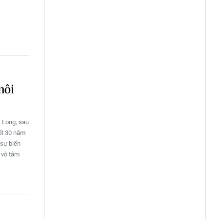
môi
 Long, sau
uốt 30 năm
 sự biến
 vô tâm