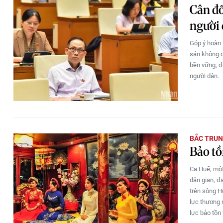
Cân đố
người
Góp ý hoàn 
sản không c
bền vững, đ
người dân.
BẮC TRUN
Bảo tồ
Ca Huế, một
dân gian, đ
trên sông H
lực thương m
lực bảo tồn