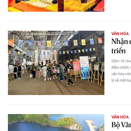
VĂN HÓA
Nhận d
triển
Gồm 10 chươ
điều chỉnh, 
văn hóa cũn
lý về một l
VĂN HÓA
Bộ Văn