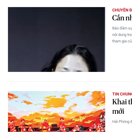
CHUYÊN Đ
Cần nh
Bảo đảm sự 
nội dung tr
tham gia củ
TIN CHUN
Khai t
mới
Hải Phòng đ