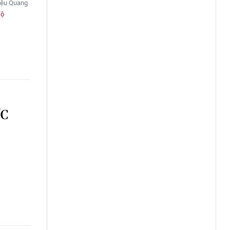
riệu Quang
độ
ỢC