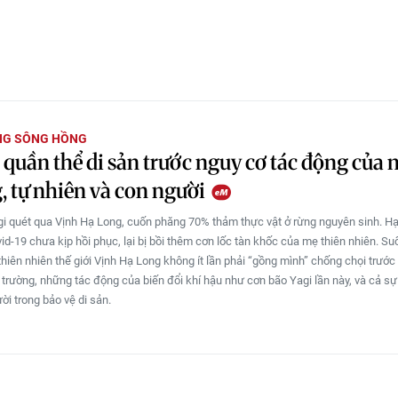
NG SÔNG HỒNG
 quần thể di sản trước nguy cơ tác động của 
, tự nhiên và con người
i quét qua Vịnh Hạ Long, cuốn phăng 70% thảm thực vật ở rừng nguyên sinh. Hạ
vid-19 chưa kịp hồi phục, lại bị bồi thêm cơn lốc tàn khốc của mẹ thiên nhiên. S
thiên nhiên thế giới Vịnh Hạ Long không ít lần phải “gồng mình” chống chọi trước
 trường, những tác động của biến đổi khí hậu như cơn bão Yagi lần này, và cả sự
ời trong bảo vệ di sản.