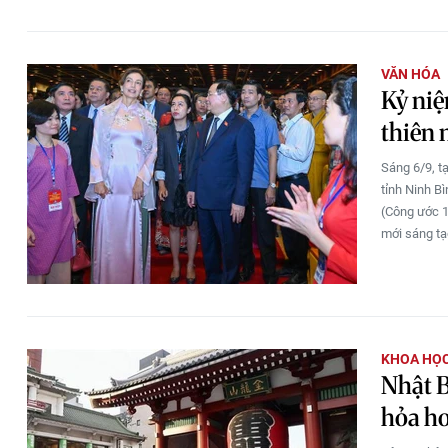
VĂN HÓA
Kỷ niệ
thiên 
Sáng 6/9, t
tỉnh Ninh B
(Công ước 19
mới sáng tạ
KHOA HỌC
Nhật B
hỏa h