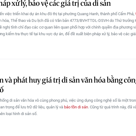
áp xử lý, bảo vệ các giá trị của di sản
ến việc triển khai dự án khu đô thị tại phường Quang Hanh, thành phố Cẩm Phả,
ăn hóa, Thể thao và Du lịch đã có Văn bản 4773/BVHTTDL-DSVH do Thứ trưởng
ề nghị tỉnh chỉ đạo các cơ quan liên quan phối hợp với chính quyền địa phương 
ng kiểm tra thực tế tại khu vực dự án, để đề xuất biện pháp xử lý, bảo vệ các giá t
n và phát huy giá trị di sản văn hóa bằng cô
số
thống di sản văn hóa vô cùng phong phú, việc ứng dụng công nghệ số là một tro
an trọng để lưu trữ dữ liệu, quản lý và
bảo tồn di sản
. Cũng từ quá trình này, đã 
ên loại hình di sản số.