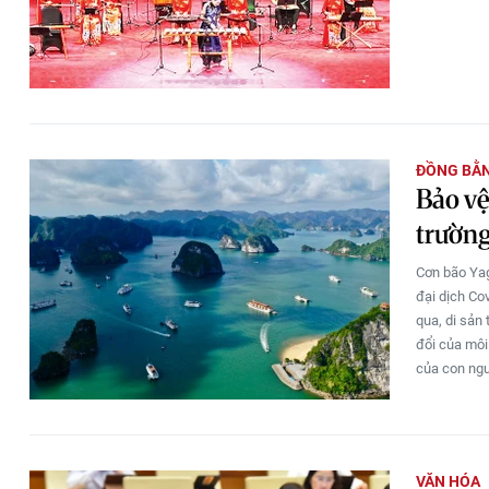
ĐỒNG BẰ
Bảo vệ
trường
Cơn bão Yag
đại dịch Co
qua, di sản 
đổi của môi
của con ngư
VĂN HÓA