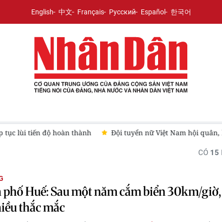
English
中文
Français
Русский
Español
한국어
oàn thành
Đội tuyển nữ Việt Nam hội quân, hướng tới ASIAD 2
CÓ
15
G
 phố Huế: Sau một năm cắm biển 30km/giờ,
iều thắc mắc