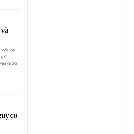
 và
 phối hợp
 giới
 văn và đổi
guy cơ