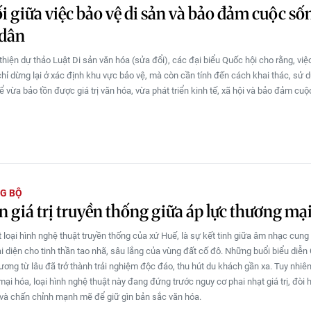
i giữa việc bảo vệ di sản và bảo đảm cuộc số
 dân
thiện dự thảo Luật Di sản văn hóa (sửa đổi), các đại biểu Quốc hội cho rằng, việ
hỉ dừng lại ở xác định khu vực bảo vệ, mà còn cần tính đến cách khai thác, sử d
ể vừa bảo tồn được giá trị văn hóa, vừa phát triển kinh tế, xã hội và bảo đảm cu
G BỘ
n giá trị truyền thống giữa áp lực thương mạ
 loại hình nghệ thuật truyền thống của xứ Huế, là sự kết tinh giữa âm nhạc cung
ại diện cho tinh thần tao nhã, sâu lắng của vùng đất cố đô. Những buổi biểu diễn
ương từ lâu đã trở thành trải nghiệm độc đáo, thu hút du khách gần xa. Tuy nhiên
ại hóa, loại hình nghệ thuật này đang đứng trước nguy cơ phai nhạt giá trị, đòi 
 và chấn chỉnh mạnh mẽ để giữ gìn bản sắc văn hóa.