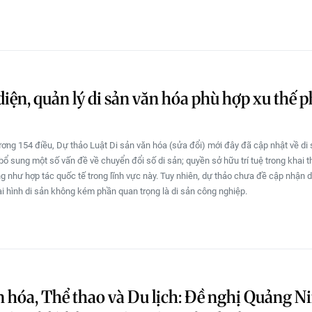
iện, quản lý di sản văn hóa phù hợp xu thế p
ng 154 điều, Dự thảo Luật Di sản văn hóa (sửa đổi) mới đây đã cập nhật về di s
bổ sung một số vấn đề về chuyển đổi số di sản; quyền sở hữu trí tuệ trong khai t
g như hợp tác quốc tế trong lĩnh vực này. Tuy nhiên, dự thảo chưa đề cập nhận d
oại hình di sản không kém phần quan trọng là di sản công nghiệp.
 hóa, Thể thao và Du lịch: Đề nghị Quảng N