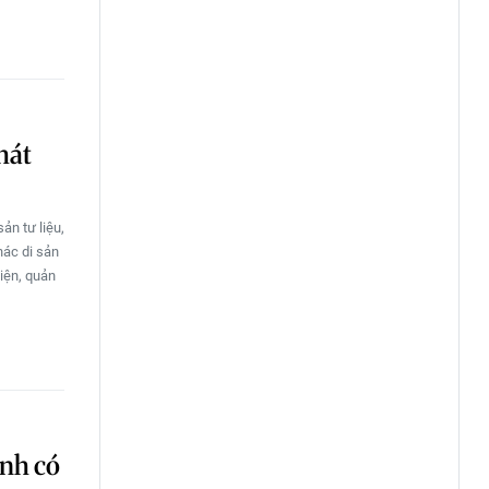
hát
ản tư liệu,
hác di sản
iện, quản
inh có