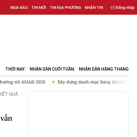
MUA BÁO
TIN MỚI
TIN ĐỊA PHƯƠNG
NHẬN TIN
Đăng nhập
THỜI NAY
NHÂN DÂN CUỐI TUẦN
NHÂN DÂN HẰNG THÁNG
026
Xây dựng danh mục hàng dự trữ quốc gia phù hợp tình 
KẾT QUẢ
 vẫn