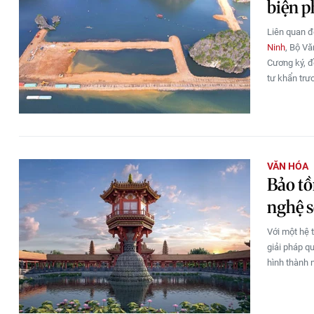
biện ph
Liên quan đ
Ninh
, Bộ V
Cương ký, đ
tư khẩn trươ
VĂN HÓA
Bảo tồ
nghệ 
Với một hệ 
giải pháp qu
hình thành n