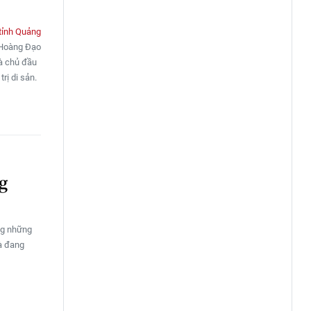
tỉnh Quảng
 Hoàng Đạo
và chủ đầu
rị di sản.
ng
ng những
và đang