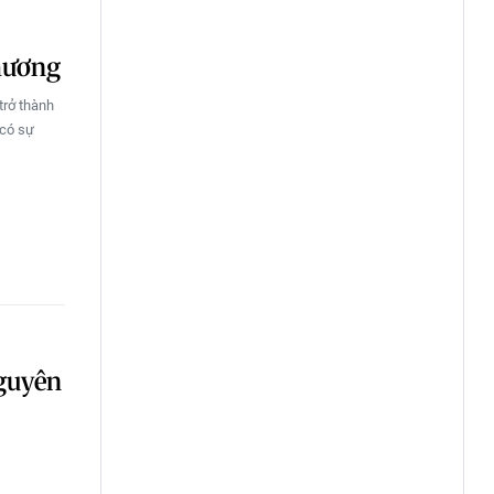
phương
trở thành
 có sự
nguyên