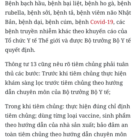
Bệnh bạch hầu, bệnh bại liệt, bệnh ho gà, bệnh
rubella, bệnh sởi, bệnh tả, bệnh viêm não Nhật
CHUYÊN ĐỀ
Bản, bệnh dại, bệnh cúm, bệnh
Covid-19
, các
CÁC CHUYÊN TRANG
bệnh truyền nhiễm khác theo khuyến cáo của
Tổ chức Y tế Thế giới và được Bộ trưởng Bộ Y tế
VỀ BÁO NHÂN DÂN
quyết định.
THỜI NAY
Thông tư 13 cũng nêu rõ tiêm chủng phải tuân
thủ các bước: Trước khi tiêm chủng thực hiện
NHÂN DÂN CUỐI TUẦN
khám sàng lọc trước tiêm chủng theo hướng
dẫn chuyên môn của Bộ trưởng Bộ Y tế;
NHÂN DÂN HẰNG THÁNG
Trong khi tiêm chủng: thực hiện đúng chỉ định
MUA BÁO
tiêm chủng; dùng từng loại vaccine, sinh phẩm
ĐỌC BÁO IN
theo hướng dẫn của nhà sản xuất; bảo đảm an
toàn tiêm chủng theo hướng dẫn chuyên môn