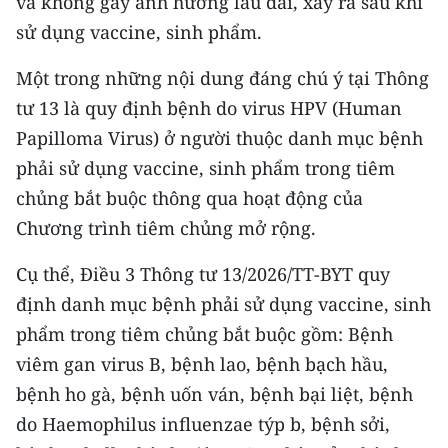
và không gây ảnh hưởng lâu dài, xảy ra sau khi
Media Pháp luật
sử dụng vaccine, sinh phẩm.
Media Du lịch
Một trong những nội dung đáng chú ý tại Thông
Media Thế giới
tư 13 là quy định bệnh do virus HPV (Human
Papilloma Virus) ở người thuộc danh mục bệnh
Media Thể thao
phải sử dụng vaccine, sinh phẩm trong tiêm
Media Giáo dục
chủng bắt buộc thông qua hoạt động của
Chương trình tiêm chủng mở rộng.
Media Y tế
Media Khoa học - Công nghệ
Cụ thể, Điều 3 Thông tư 13/2026/TT-BYT quy
định danh mục bệnh phải sử dụng vaccine, sinh
Media Môi trường
phẩm trong tiêm chủng bắt buộc gồm: Bệnh
Ảnh
viêm gan virus B, bệnh lao, bệnh bạch hầu,
bệnh ho gà, bệnh uốn ván, bệnh bại liệt, bệnh
Infographic
do Haemophilus influenzae týp b, bệnh sởi,