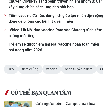
Chuyển Covid-19 sang bệnh truyền nhiễm nhóm B: Cần
xây dựng chính sách ứng phó phù hợp
Tiêm vaccine đủ liều, đúng lịch giúp tạo miễn dịch cộng
đồng để phòng các bệnh truyền nhiễm
[Video] Hà Nội đưa vaccine Rota vào Chương trình tiêm
chủng mở rộng
Trẻ em sẽ được tiêm hai loại vaccine hoàn toàn miễn
phí trong năm 2026
HPV
tiêm chủng
vaccine
bệnh truyền nhiễm
Chươ
CÓ THỂ BẠN QUAN TÂM
Cứu người bệnh Campuchia thoát