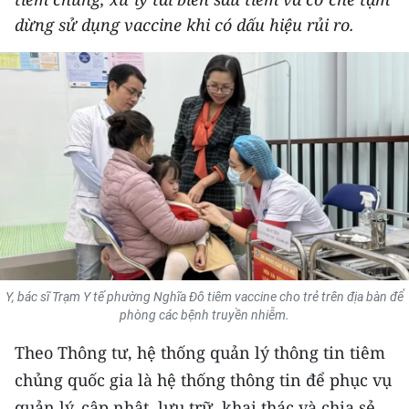
THỂ THAO
dừng sử dụng vaccine khi có dấu hiệu rủi ro.
GIÁO DỤC
Y TẾ
KHOA HỌC - CÔNG NGHỆ
MÔI TRƯỜNG
BẠN ĐỌC
KIỂM CHỨNG THÔNG TIN
Y, bác sĩ Trạm Y tế phường Nghĩa Đô tiêm vaccine cho trẻ trên địa bàn để
phòng các bệnh truyền nhiễm.
TRI THỨC CHUYÊN SÂU
Theo Thông tư, hệ thống quản lý thông tin tiêm
54 DÂN TỘC VIỆT NAM
chủng quốc gia là hệ thống thông tin để phục vụ
quản lý, cập nhật, lưu trữ, khai thác và chia sẻ