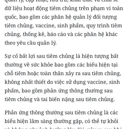
CHƯƠNG TRÌNH OCOP - MỖI XÃ
dữ liệu hoạt động tiêm chủng trên phạm vi toàn
MỘT SẢN PHẨM
quốc, bao gồm các phân hệ quản lý đối tượng
tiêm chủng, vaccine, sinh phẩm, quy trình tiêm
RADIO
chủng, thống kê, báo cáo và các phân hệ khác
MEDIA CENTER
theo yêu cầu quản lý.
E-Magazine
Sự cố bất lợi sau tiêm chủng là hiện tượng bất
thường về sức khỏe bao gồm các biểu hiện tại
Video
chỗ tiêm hoặc toàn thân xảy ra sau tiêm chủng,
Media Chính trị
không nhất thiết do việc sử dụng vaccine, sinh
phẩm, bao gồm phản ứng thông thường sau
Media Kinh tế
tiêm chủng và tai biến nặng sau tiêm chủng.
Media Văn hóa
Phản ứng thông thường sau tiêm chủng là các
Media Xã hội
biểu hiện lâm sàng thường gặp, có thể tự khỏi