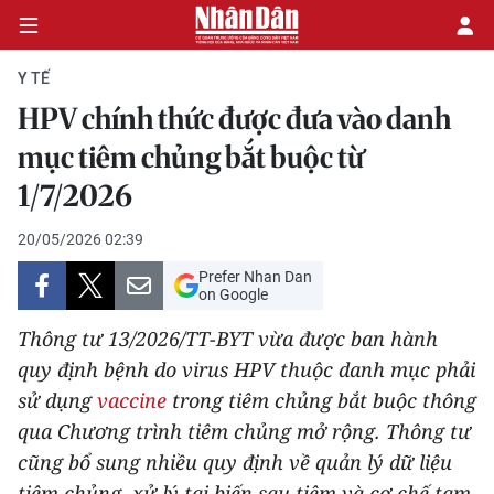
Y TẾ
HPV chính thức được đưa vào danh
CHÍNH TRỊ
mục tiêm chủng bắt buộc từ
1/7/2026
KINH TẾ
20/05/2026 02:39
VĂN HÓA
Prefer Nhan Dan
on Google
XÃ HỘI
Thông tư 13/2026/TT-BYT vừa được ban hành
PHÁP LUẬT
quy định bệnh do virus HPV thuộc danh mục phải
sử dụng
vaccine
trong tiêm chủng bắt buộc thông
DU LỊCH
qua Chương trình tiêm chủng mở rộng. Thông tư
cũng bổ sung nhiều quy định về quản lý dữ liệu
THẾ GIỚI
tiêm chủng, xử lý tai biến sau tiêm và cơ chế tạm