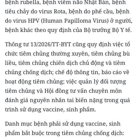
bệnh rubella, bệnh viêm não Nhật Bản, bệnh
TIN MỚI
tiêu chảy do virus Rota, bệnh do phế cầu, bệnh
do virus HPV (Human Papilloma Virus) ở người,
TIN ĐỊA PHƯƠNG
bệnh khác theo quy định của Bộ trưởng Bộ Y tế.
Trung du và miền núi phía Bắc
Thông tư 13/2026/TT-BYT cũng quy định việc tổ
Đồng bằng sông Hồng
chức tiêm chủng thường xuyên, tiêm chủng bù
Bắc Trung Bộ
liều, tiêm chủng chiến dịch chủ động và tiêm
chủng chống dịch; chế độ thông tin, báo cáo về
Duyên hải Nam Trung Bộ và Tây
hoạt động tiêm chủng; việc quản lý đối tượng
Nguyên
tiêm chủng và Hội đồng tư vấn chuyên môn
Đông Nam Bộ
đánh giá nguyên nhân tai biến nặng trong quá
trình sử dụng vaccine, sinh phẩm.
Đồng bằng sông Cửu Long
Danh mục bệnh phải sử dụng vaccine, sinh
Chuyên trang Hà Nội
phẩm bắt buộc trong tiêm chủng chống dịch:
Chuyên trang TP. Hồ Chí Minh