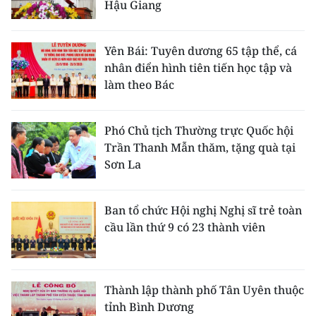
Hậu Giang
TIN MỚI
TIN ĐỊA PHƯƠNG
Yên Bái: Tuyên dương 65 tập thể, cá
nhân điển hình tiên tiến học tập và
Trung du và miền núi phía Bắc
làm theo Bác
Đồng bằng sông Hồng
Phó Chủ tịch Thường trực Quốc hội
Bắc Trung Bộ
Trần Thanh Mẫn thăm, tặng quà tại
Sơn La
Duyên hải Nam Trung Bộ và Tây
Nguyên
Ban tổ chức Hội nghị Nghị sĩ trẻ toàn
Đông Nam Bộ
cầu lần thứ 9 có 23 thành viên
Đồng bằng sông Cửu Long
Chuyên trang Hà Nội
Thành lập thành phố Tân Uyên thuộc
tỉnh Bình Dương
Chuyên trang TP. Hồ Chí Minh