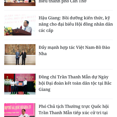
biểu thành phố Cần Thơ
Media Pháp luật
Media Du lịch
Hậu Giang: Bồi dưỡng kiến thức, kỹ
năng cho đại biểu Hội đồng nhân dân
Media Thế giới
các cấp
Media Thể thao
Đẩy mạnh hợp tác Việt Nam-Bồ Đào
Media Giáo dục
Nha
Media Y tế
Media Khoa học - Công nghệ
Đồng chí Trần Thanh Mẫn dự Ngày
Media Môi trường
hội Đại đoàn kết toàn dân tộc tại Bắc
Giang
Ảnh
Infographic
Phó Chủ tịch Thường trực Quốc hội
Trần Thanh Mẫn tiếp xúc cử tri tại