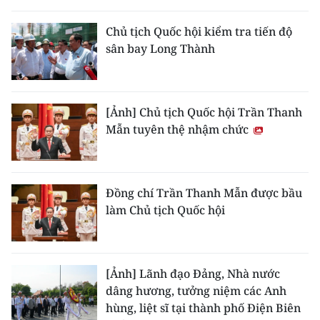
THỂ THAO
Chủ tịch Quốc hội kiểm tra tiến độ
sân bay Long Thành
GIÁO DỤC
Y TẾ
[Ảnh] Chủ tịch Quốc hội Trần Thanh
KHOA HỌC - CÔNG NGHỆ
Mẫn tuyên thệ nhậm chức
MÔI TRƯỜNG
BẠN ĐỌC
Đồng chí Trần Thanh Mẫn được bầu
làm Chủ tịch Quốc hội
KIỂM CHỨNG THÔNG TIN
TRI THỨC CHUYÊN SÂU
[Ảnh] Lãnh đạo Đảng, Nhà nước
dâng hương, tưởng niệm các Anh
54 DÂN TỘC VIỆT NAM
hùng, liệt sĩ tại thành phố Điện Biên