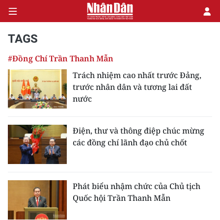
TAGS
#Đồng Chí Trần Thanh Mẫn
CHÍNH TRỊ
Trách nhiệm cao nhất trước Đảng,
trước nhân dân và tương lai đất
KINH TẾ
nước
VĂN HÓA
Điện, thư và thông điệp chúc mừng
XÃ HỘI
các đồng chí lãnh đạo chủ chốt
PHÁP LUẬT
DU LỊCH
Phát biểu nhậm chức của Chủ tịch
Quốc hội Trần Thanh Mẫn
THẾ GIỚI