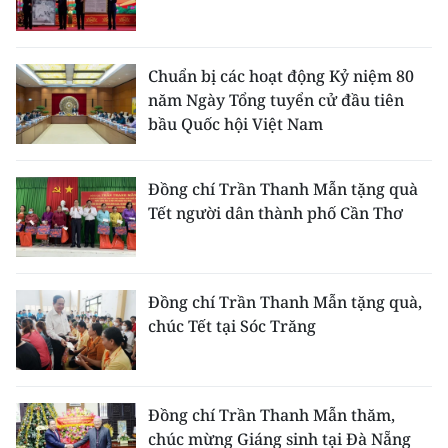
CHUYÊN ĐỀ
Chuẩn bị các hoạt động Kỷ niệm 80
CÁC CHUYÊN TRANG
năm Ngày Tổng tuyển cử đầu tiên
bầu Quốc hội Việt Nam
VỀ BÁO NHÂN DÂN
Đồng chí Trần Thanh Mẫn tặng quà
THỜI NAY
Tết người dân thành phố Cần Thơ
NHÂN DÂN CUỐI TUẦN
NHÂN DÂN HẰNG THÁNG
Đồng chí Trần Thanh Mẫn tặng quà,
chúc Tết tại Sóc Trăng
MUA BÁO
ĐỌC BÁO IN
Đồng chí Trần Thanh Mẫn thăm,
chúc mừng Giáng sinh tại Đà Nẵng