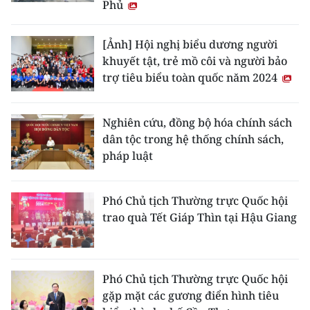
Phủ
CHƯƠNG TRÌNH OCOP - MỖI XÃ
MỘT SẢN PHẨM
[Ảnh] Hội nghị biểu dương người
khuyết tật, trẻ mồ côi và người bảo
RADIO
trợ tiêu biểu toàn quốc năm 2024
MEDIA CENTER
Nghiên cứu, đồng bộ hóa chính sách
E-Magazine
dân tộc trong hệ thống chính sách,
pháp luật
Video
Media Chính trị
Phó Chủ tịch Thường trực Quốc hội
trao quà Tết Giáp Thìn tại Hậu Giang
Media Kinh tế
Media Văn hóa
Phó Chủ tịch Thường trực Quốc hội
Media Xã hội
gặp mặt các gương điển hình tiêu