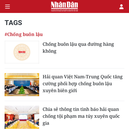
TAGS
#Chống buôn lậu
CHÍNH TRỊ
Chống buôn lậu qua đường hàng
không
KINH TẾ
VĂN HÓA
Hải quan Việt Nam-Trung Quốc tăng
XÃ HỘI
cường phối hợp chống buôn lậu
xuyên biên giới
PHÁP LUẬT
DU LỊCH
Chia sẻ thông tin tình báo hải quan
chống tội phạm ma túy xuyên quốc
THẾ GIỚI
gia