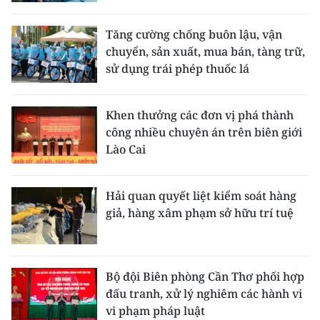
CHƯƠNG TRÌNH OCOP - MỖI XÃ
MỘT SẢN PHẨM
Tăng cường chống buôn lậu, vận
chuyển, sản xuất, mua bán, tàng trữ,
sử dụng trái phép thuốc lá
RADIO
MEDIA CENTER
Khen thưởng các đơn vị phá thành
công nhiều chuyên án trên biên giới
E-Magazine
Lào Cai
Video
Hải quan quyết liệt kiểm soát hàng
Media Chính trị
giả, hàng xâm phạm sở hữu trí tuệ
Media Kinh tế
Media Văn hóa
Bộ đội Biên phòng Cần Thơ phối hợp
đấu tranh, xử lý nghiêm các hành vi
Media Xã hội
vi phạm pháp luật