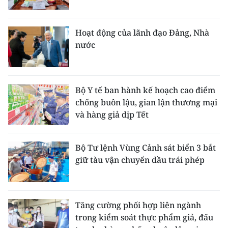
ENGLISH
中文
Hoạt động của lãnh đạo Đảng, Nhà
nước
FRANÇAIS
РУССКИЙ
Bộ Y tế ban hành kế hoạch cao điểm
chống buôn lậu, gian lận thương mại
ESPAÑOL
và hàng giả dịp Tết
한국어
Bộ Tư lệnh Vùng Cảnh sát biển 3 bắt
giữ tàu vận chuyển dầu trái phép
Tăng cường phối hợp liên ngành
trong kiểm soát thực phẩm giả, đấu