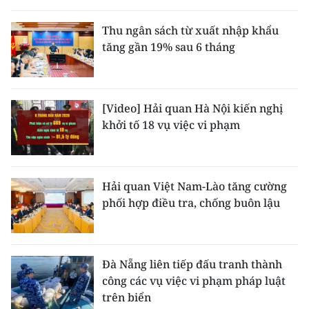
THỂ THAO
Thu ngân sách từ xuất nhập khẩu
tăng gần 19% sau 6 tháng
GIÁO DỤC
Y TẾ
[Video] Hải quan Hà Nội kiến nghị
KHOA HỌC - CÔNG NGHỆ
khởi tố 18 vụ việc vi phạm
MÔI TRƯỜNG
BẠN ĐỌC
Hải quan Việt Nam-Lào tăng cường
phối hợp điều tra, chống buôn lậu
KIỂM CHỨNG THÔNG TIN
TRI THỨC CHUYÊN SÂU
Đà Nẵng liên tiếp đấu tranh thành
công các vụ việc vi phạm pháp luật
54 DÂN TỘC VIỆT NAM
trên biển