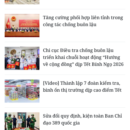
CHUYÊN ĐỀ
Tăng cường phối hợp liên tỉnh trong
công tác chống buôn lậu
CÁC CHUYÊN TRANG
VỀ BÁO NHÂN DÂN
Chi cục Điều tra chống buôn lậu
triển khai chuỗi hoạt động “Hướng
THỜI NAY
về cộng đồng” dịp Tết Bính Ngọ 2026
NHÂN DÂN CUỐI TUẦN
[Video] Thành lập 7 đoàn kiểm tra,
NHÂN DÂN HẰNG THÁNG
bình ổn thị trường dịp cao điểm Tết
MUA BÁO
ĐỌC BÁO IN
Sửa đổi quy định, kiện toàn Ban Chỉ
đạo 389 quốc gia