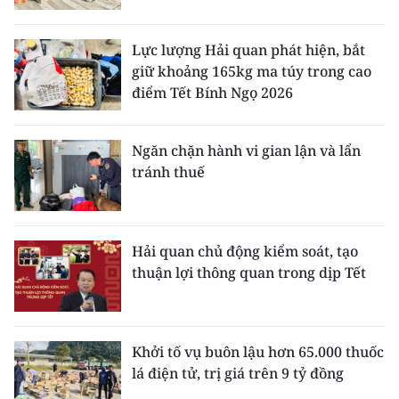
TIN MỚI
Lực lượng Hải quan phát hiện, bắt
TIN ĐỊA PHƯƠNG
giữ khoảng 165kg ma túy trong cao
điểm Tết Bính Ngọ 2026
Trung du và miền núi phía Bắc
Đồng bằng sông Hồng
Ngăn chặn hành vi gian lận và lẩn
tránh thuế
Bắc Trung Bộ
Duyên hải Nam Trung Bộ và Tây
Nguyên
Hải quan chủ động kiểm soát, tạo
thuận lợi thông quan trong dịp Tết
Đông Nam Bộ
Đồng bằng sông Cửu Long
Khởi tố vụ buôn lậu hơn 65.000 thuốc
Chuyên trang Hà Nội
lá điện tử, trị giá trên 9 tỷ đồng
Chuyên trang TP. Hồ Chí Minh