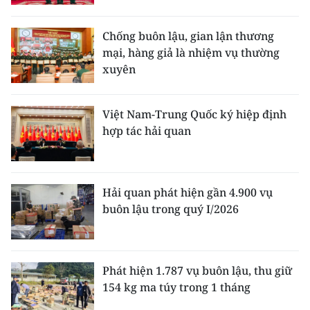
Media Pháp luật
Media Du lịch
Chống buôn lậu, gian lận thương
mại, hàng giả là nhiệm vụ thường
Media Thế giới
xuyên
Media Thể thao
Việt Nam-Trung Quốc ký hiệp định
Media Giáo dục
hợp tác hải quan
Media Y tế
Media Khoa học - Công nghệ
Hải quan phát hiện gần 4.900 vụ
buôn lậu trong quý I/2026
Media Môi trường
Ảnh
Phát hiện 1.787 vụ buôn lậu, thu giữ
Infographic
154 kg ma túy trong 1 tháng