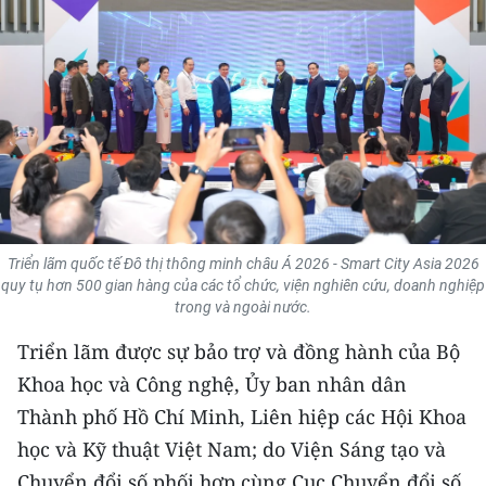
THỂ THAO
GIÁO DỤC
Y TẾ
KHOA HỌC - CÔNG NGHỆ
MÔI TRƯỜNG
Triển lãm quốc tế Đô thị thông minh châu Á 2026 - Smart City Asia 2026
BẠN ĐỌC
quy tụ hơn 500 gian hàng của các tổ chức, viện nghiên cứu, doanh nghiệp
trong và ngoài nước.
KIỂM CHỨNG THÔNG TIN
Triển lãm được sự bảo trợ và đồng hành của Bộ
Khoa học và Công nghệ, Ủy ban nhân dân
TRI THỨC CHUYÊN SÂU
Thành phố Hồ Chí Minh, Liên hiệp các Hội Khoa
54 DÂN TỘC VIỆT NAM
học và Kỹ thuật Việt Nam; do Viện Sáng tạo và
Chuyển đổi số phối hợp cùng Cục Chuyển đổi số