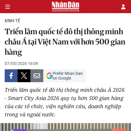
KINH TẾ
Triển lãm quốc tế đô thị thông minh
CHÍNH TRỊ
châu Á tại Việt Nam với hơn 500 gian
hàng
KINH TẾ
07/05/2026 16:09
VĂN HÓA
Prefer Nhan Dan
on Google
XÃ HỘI
Triển lãm quốc tế đô thị thông minh châu Á 2026
PHÁP LUẬT
- Smart City Asia 2026 quy tụ hơn 500 gian hàng
của các tổ chức, viện nghiên cứu, doanh nghiệp
DU LỊCH
trong và ngoài nước.
THẾ GIỚI