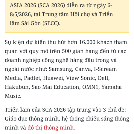
Media Pháp luật
ASIA 2026 (SCA 2026) diễn ra từ ngày 6-
8/5/2026, tại Trung tâm Hội chợ và Triển
Media Du lịch
lãm Sài Gòn (SECC).
Media Thế giới
Sự kiện dự kiến thu hút hơn 16.000 khách tham
Media Thể thao
quan với quy mô trên 500 gian hàng đến từ các
Media Giáo dục
doanh nghiệp công nghệ hàng đầu trong và
Media Y tế
ngoài nước như: Samsung, Canva, I-Scream
Media, Padlet, Huawei, View Sonic, Dell,
Media Khoa học - Công nghệ
Hakubun, Sao Mai Education, OMN1, Yamaha
Media Môi trường
Music.
Ảnh
Triển lãm của SCA 2026 tập trung vào 3 chủ đề:
Giáo dục thông minh, hệ thống chiếu sáng thông
Infographic
minh và
đô thị thông minh
.