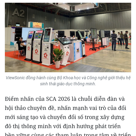
TIN MỚI
TIN ĐỊA PHƯƠNG
Trung du và miền núi phía Bắc
Đồng bằng sông Hồng
Bắc Trung Bộ
Duyên hải Nam Trung Bộ và Tây
ViewSonic đồng hành cùng Bộ Khoa học và Công nghệ giới thiệu hệ
Nguyên
sinh thái giáo dục thông minh.
Đông Nam Bộ
Điểm nhấn của SCA 2026 là chuỗi diễn đàn và
hội thảo chuyên đề, nhấn mạnh vai trò của đổi
Đồng bằng sông Cửu Long
mới sáng tạo và chuyển đổi số trong xây dựng
Chuyên trang Hà Nội
đô thị thông minh với định hướng phát triển
bền vững cùng các tham luận trọng tâm về triển
Chuyên trang TP. Hồ Chí Minh