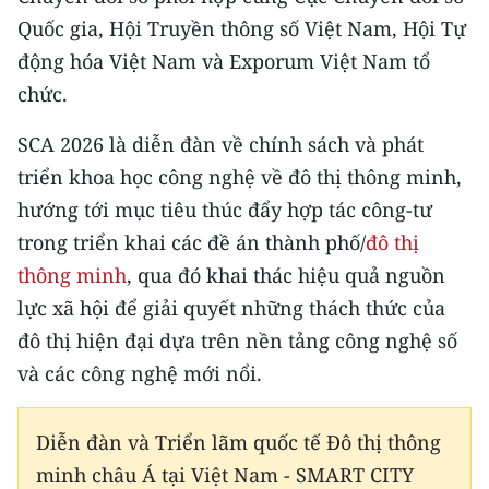
CHƯƠNG TRÌNH OCOP - MỖI XÃ
Quốc gia, Hội Truyền thông số Việt Nam, Hội Tự
MỘT SẢN PHẨM
động hóa Việt Nam và Exporum Việt Nam tổ
chức.
RADIO
SCA 2026 là diễn đàn về chính sách và phát
MEDIA CENTER
triển khoa học công nghệ về đô thị thông minh,
hướng tới mục tiêu thúc đẩy hợp tác công-tư
E-Magazine
trong triển khai các đề án thành phố/
đô thị
Video
thông minh
, qua đó khai thác hiệu quả nguồn
Media Chính trị
lực xã hội để giải quyết những thách thức của
đô thị hiện đại dựa trên nền tảng công nghệ số
Media Kinh tế
và các công nghệ mới nổi.
Media Văn hóa
Diễn đàn và Triển lãm quốc tế Đô thị thông
Media Xã hội
minh châu Á tại Việt Nam - SMART CITY