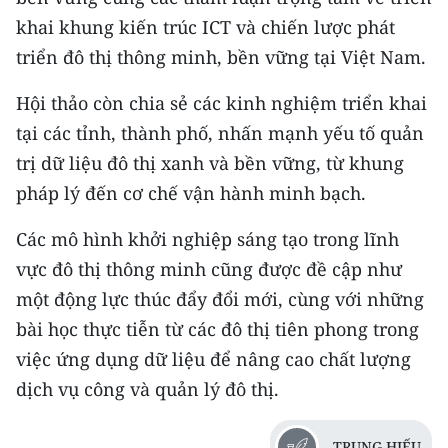
khai khung kiến trúc ICT và chiến lược phát
CHUYÊN ĐỀ
triển đô thị thông minh, bền vững tại Việt Nam.
CÁC CHUYÊN TRANG
Hội thảo còn chia sẻ các kinh nghiệm triển khai
tại các tỉnh, thành phố, nhấn mạnh yếu tố quản
VỀ BÁO NHÂN DÂN
trị dữ liệu đô thị xanh và bền vững, từ khung
pháp lý đến cơ chế vận hành minh bạch.
THỜI NAY
Các mô hình khởi nghiệp sáng tạo trong lĩnh
NHÂN DÂN CUỐI TUẦN
vực đô thị thông minh cũng được đề cập như
một động lực thúc đẩy đổi mới, cùng với những
NHÂN DÂN HẰNG THÁNG
bài học thực tiễn từ các đô thị tiên phong trong
MUA BÁO
việc ứng dụng dữ liệu để nâng cao chất lượng
dịch vụ công và quản lý đô thị.
ĐỌC BÁO IN
TRUNG HIẾU