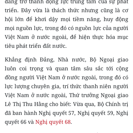
đang trở thành động lực trung tâm của sự phát
TIN MỚI
triển. Đây vừa là thách thức nhưng cũng là cơ
hội lớn để khơi dậy mọi tiềm năng, huy động
TIN ĐỊA PHƯƠNG
mọi nguồn lực, trong đó có nguồn lực của người
Trung du và miền núi phía Bắc
Việt Nam ở nước ngoài, để hiện thực hóa mục
tiêu phát triển đất nước.
Đồng bằng sông Hồng
Khẳng định Đảng, Nhà nước, Bộ Ngoại giao
Bắc Trung Bộ
luôn coi trọng và quan tâm sâu sắc tới cộng
Duyên hải Nam Trung Bộ và Tây
đồng người Việt Nam ở nước ngoài, trong đó có
Nguyên
lực lượng chuyên gia, trí thức thanh niên người
Đông Nam Bộ
Việt Nam ở nước ngoài, Thứ trưởng Ngoại giao
Lê Thị Thu Hằng cho biết: Vừa qua, Bộ Chính trị
Đồng bằng sông Cửu Long
đã ban hành Nghị quyết 57, Nghị quyết 59, Nghị
Chuyên trang Hà Nội
quyết 66 và
Nghị quyết 68
.
Chuyên trang TP. Hồ Chí Minh