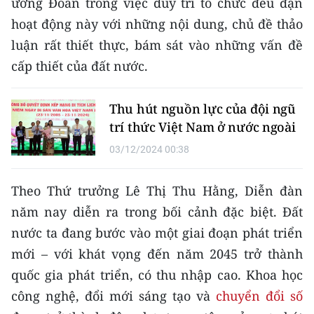
ương Đoàn trong việc duy trì tổ chức đều đặn
Media Pháp luật
hoạt động này với những nội dung, chủ đề thảo
Media Du lịch
luận rất thiết thực, bám sát vào những vấn đề
cấp thiết của đất nước.
Media Thế giới
Media Thể thao
Thu hút nguồn lực của đội ngũ
trí thức Việt Nam ở nước ngoài
Media Giáo dục
03/12/2024 00:38
Media Y tế
Theo Thứ trưởng Lê Thị Thu Hằng, Diễn đàn
Media Khoa học - Công nghệ
năm nay diễn ra trong bối cảnh đặc biệt. Đất
Media Môi trường
nước ta đang bước vào một giai đoạn phát triển
Ảnh
mới – với khát vọng đến năm 2045 trở thành
quốc gia phát triển, có thu nhập cao. Khoa học
Infographic
công nghệ, đổi mới sáng tạo và
chuyển đổi số