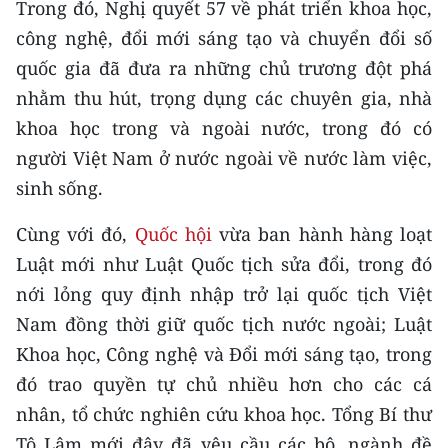
Trong đó, Nghị quyết 57 về phát triển khoa học,
công nghệ, đổi mới sáng tạo và chuyển đổi số
CHUYÊN ĐỀ
quốc gia đã đưa ra những chủ trương đột phá
CÁC CHUYÊN TRANG
nhằm thu hút, trọng dụng các chuyên gia, nhà
khoa học trong và ngoài nước, trong đó có
VỀ BÁO NHÂN DÂN
người Việt Nam ở nước ngoài về nước làm việc,
sinh sống.
THỜI NAY
Cùng với đó,
Quốc hội
vừa ban hành hàng loạt
NHÂN DÂN CUỐI TUẦN
Luật mới như Luật Quốc tịch sửa đổi, trong đó
nới lỏng quy định nhập trở lại quốc tịch Việt
NHÂN DÂN HẰNG THÁNG
Nam đồng thời giữ quốc tịch nước ngoài; Luật
MUA BÁO
Khoa học, Công nghệ và Đổi mới sáng tạo, trong
đó trao quyền tự chủ nhiều hơn cho các cá
ĐỌC BÁO IN
nhân, tổ chức nghiên cứu khoa học. Tổng Bí thư
Tô Lâm mới đây đã yêu cầu các bộ, ngành đề