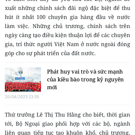
ENGLISH
xuất những chính sách đãi ngộ đặc biệt để thu
hút ít nhất 100 chuyên gia hàng đầu về nước
中文
làm việc. Những chủ trương, chính sách trên
FRANÇAIS
ngày càng tạo điều kiện thuận lợi để các chuyên
gia, trí thức người Việt Nam ở nước ngoài đóng
РУССКИЙ
góp cho sự phát triển của đất nước.
ESPAÑOL
Phát huy vai trò và sức mạnh
한국어
của kiều bào trong kỷ nguyên
mới
20/04/2025 23:30
Thứ trưởng Lê Thị Thu Hằng cho biết, thời gian
tới, Bộ Ngoại giao phối hợp với các bộ, ngành
liên quan tiếp tục tạo khuôn khổ, chủ trương,