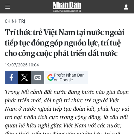
CHÍNH TRỊ
Trí thức trẻ Việt Nam tại nước ngoài
CHÍNH TRỊ
tiếp tục đóng góp nguồn lực, trí tuệ
cho công cuộc phát triển đất nước
KINH TẾ
19/07/2025 10:04
VĂN HÓA
Prefer Nhan Dan
on Google
XÃ HỘI
Trong bối cảnh đất nước đang bước vào giai đoạn
PHÁP LUẬT
phát triển mới, đội ngũ trí thức trẻ người Việt
Nam ở nước ngoài tiếp tục đoàn kết, phát huy vai
DU LỊCH
trò hạt nhân tích cực trong cộng đồng, là cầu nối
quan hệ hữu nghị giữa Việt Nam với các nước;
THẾ GIỚI
đồng thời, tiếp tục đóng góp nguồn lực, trí tuệ