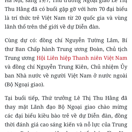
Hà Nội, sáng 19/7, Thứ trưởng Ngoại giao Lê Thị
CHƯƠNG TRÌNH OCOP - MỖI XÃ
Thu Hằng đã có buổi gặp gỡ với hơn 70 đại biểu
MỘT SẢN PHẨM
là trí thức trẻ Việt Nam từ 20 quốc gia và vùng
lãnh thổ trên thế giới về dự Diễn đàn.
RADIO
Cùng dự có: đồng chí Nguyễn Tường Lâm, Bí
MEDIA CENTER
thư Ban Chấp hành Trung ương Đoàn, Chủ tịch
E-Magazine
Trung ương
Hội Liên hiệp Thanh niên Việt Nam
và đồng chí Nguyễn Trung Kiên, Chủ nhiệm Ủy
Video
ban Nhà nước về người Việt Nam ở nước ngoài
Media Chính trị
(Bộ Ngoại giao).
Media Kinh tế
Tại buổi tiếp, Thứ trưởng Lê Thị Thu Hằng đã
thay mặt Lãnh đạo Bộ Ngoại giao chào mừng
Media Văn hóa
các đại biểu kiều bào trẻ về dự Diễn đàn, đồng
Media Xã hội
thời đánh giá cao sáng kiến và nỗ lực của Trung