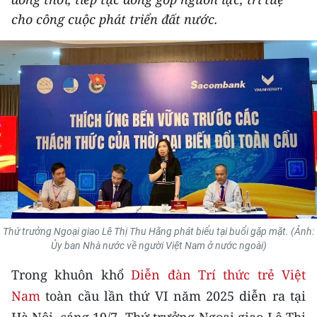
THỂ THAO
cho công cuộc phát triển đất nước.
GIÁO DỤC
Y TẾ
KHOA HỌC - CÔNG NGHỆ
MÔI TRƯỜNG
BẠN ĐỌC
KIỂM CHỨNG THÔNG TIN
Thứ trưởng Ngoại giao Lê Thị Thu Hằng phát biểu tại buổi gặp mặt. (Ảnh:
Ủy ban Nhà nước về người Việt Nam ở nước ngoài)
TRI THỨC CHUYÊN SÂU
Trong khuôn khổ
Diễn đàn Trí thức trẻ Việt
54 DÂN TỘC VIỆT NAM
Nam
toàn cầu lần thứ VI năm 2025 diễn ra tại