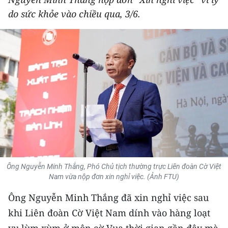
THỂ THAO
do sức khỏe vào chiều qua, 3/6.
GIÁO DỤC
Y TẾ
KHOA HỌC - CÔNG NGHỆ
MÔI TRƯỜNG
BẠN ĐỌC
KIỂM CHỨNG THÔNG TIN
Ông Nguyễn Minh Thắng, Phó Chủ tịch thường trực Liên đoàn Cờ Việt
Nam vừa nộp đơn xin nghỉ việc. (Ảnh FTU)
TRI THỨC CHUYÊN SÂU
Ông Nguyễn Minh Thắng đã xin nghỉ việc sau
54 DÂN TỘC VIỆT NAM
khi Liên đoàn Cờ Việt Nam dính vào hàng loạt