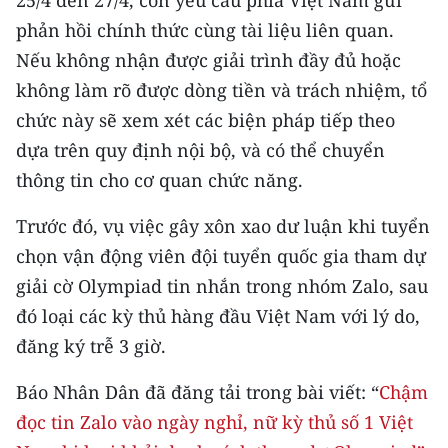
TIN MỚI
phản hồi chính thức cùng tài liệu liên quan.
Nếu không nhận được giải trình đầy đủ hoặc
TIN ĐỊA PHƯƠNG
không làm rõ được dòng tiền và trách nhiệm, tổ
Trung du và miền núi phía Bắc
chức này sẽ xem xét các biện pháp tiếp theo
dựa trên quy định nội bộ, và có thể chuyển
Đồng bằng sông Hồng
thông tin cho cơ quan chức năng.
Bắc Trung Bộ
Trước đó, vụ việc gây xôn xao dư luận khi tuyển
Duyên hải Nam Trung Bộ và Tây
chọn vận động viên đội tuyển quốc gia tham dự
Nguyên
giải cờ Olympiad tin nhắn trong nhóm Zalo, sau
Đông Nam Bộ
đó loại các kỳ thủ hàng đầu Việt Nam với lý do,
đăng ký trễ 3 giờ.
Đồng bằng sông Cửu Long
Báo Nhân Dân đã đăng tải trong bài viết: “
Chậm
Chuyên trang Hà Nội
đọc tin Zalo vào ngày nghỉ, nữ kỳ thủ số 1 Việt
Chuyên trang TP. Hồ Chí Minh