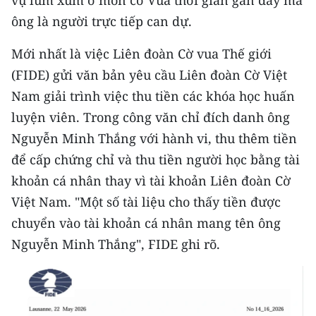
vụ lùm xùm ở môn cờ Vua thời gian gần đây mà
CHƯƠNG TRÌNH OCOP - MỖI XÃ
ông là người trực tiếp can dự.
MỘT SẢN PHẨM
Mới nhất là việc Liên đoàn Cờ vua Thế giới
RADIO
(FIDE) gửi văn bản yêu cầu Liên đoàn Cờ Việt
Nam giải trình việc thu tiền các khóa học huấn
MEDIA CENTER
luyện viên. Trong công văn chỉ đích danh ông
E-Magazine
Nguyễn Minh Thắng với hành vi, thu thêm tiền
để cấp chứng chỉ và thu tiền người học bằng tài
Video
khoản cá nhân thay vì tài khoản Liên đoàn Cờ
Media Chính trị
Việt Nam. "Một số tài liệu cho thấy tiền được
chuyển vào tài khoản cá nhân mang tên ông
Media Kinh tế
Nguyễn Minh Thắng", FIDE ghi rõ.
Media Văn hóa
Media Xã hội