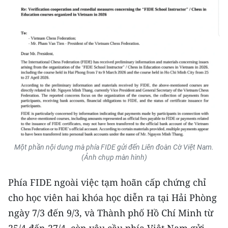
Media Pháp luật
Media Du lịch
Media Thế giới
Media Thể thao
Media Giáo dục
Media Y tế
Media Khoa học - Công nghệ
Một phần nội dung mà phía FIDE gửi đến Liên đoàn Cờ Việt Nam.
(Ảnh chụp màn hình)
Media Môi trường
Phía FIDE ngoài việc tạm hoãn cấp chứng chỉ
Ảnh
cho học viên hai khóa học diễn ra tại Hải Phòng
Infographic
ngày 7/3 đến 9/3, và Thành phố Hồ Chí Minh từ
25/4 đến 27/4, còn yêu cầu phía Việt Nam gửi