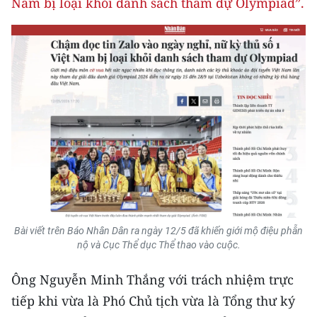
Nam bị loại khỏi danh sách tham dự Olympiad”.
CHUYÊN ĐỀ
CÁC CHUYÊN TRANG
VỀ BÁO NHÂN DÂN
THỜI NAY
NHÂN DÂN CUỐI TUẦN
NHÂN DÂN HẰNG THÁNG
Bài viết trên Báo Nhân Dân ra ngày 12/5 đã khiến giới mộ điệu phẫn
MUA BÁO
nộ và Cục Thể dục Thể thao vào cuộc.
Ông Nguyễn Minh Thắng với trách nhiệm trực
ĐỌC BÁO IN
tiếp khi vừa là Phó Chủ tịch vừa là Tổng thư ký