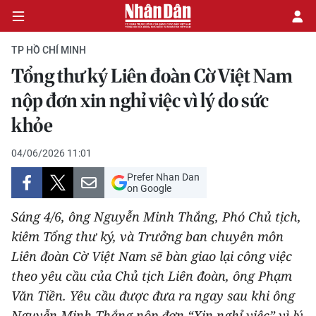
TP HỒ CHÍ MINH
Tổng thư ký Liên đoàn Cờ Việt Nam
CHÍNH TRỊ
nộp đơn xin nghỉ việc vì lý do sức
khỏe
KINH TẾ
04/06/2026 11:01
VĂN HÓA
Prefer Nhan Dan
on Google
XÃ HỘI
Sáng 4/6, ông Nguyễn Minh Thắng, Phó Chủ tịch,
PHÁP LUẬT
kiêm Tổng thư ký, và Trưởng ban chuyên môn
Liên đoàn Cờ Việt Nam sẽ bàn giao lại công việc
DU LỊCH
theo yêu cầu của Chủ tịch Liên đoàn, ông Phạm
Văn Tiền. Yêu cầu được đưa ra ngay sau khi ông
THẾ GIỚI
Nguyễn Minh Thắng nộp đơn “Xin nghỉ việc” vì lý