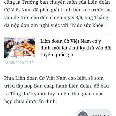
cũng là Trưởng ban chuyên môn của Liên đoàn
ENGLISH
Cờ Việt Nam đã phải giải trình liên tục trước các
中文
vấn đề trên cho đến chiều ngày 3/6, ông Thắng
đã nộp đơn xin nghỉ việc với “lý do sức khỏe”.
FRANÇAIS
РУССКИЙ
Liên đoàn Cờ Việt Nam có ý
định mời lại 2 nữ kỳ thủ vào đội
ESPAÑOL
tuyển quốc gia
13/05/2026 12:32
한국어
Phía Liên đoàn Cờ Việt Nam cho biết, sẽ sớm
triệu tập họp Ban chấp hành Liên đoàn, để bầu
ra Tổng thư ký mới tuy nhiên, thời gian cuộc
họp chưa được ấn định.