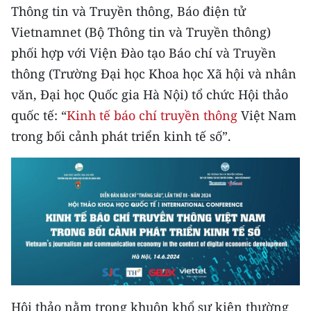
Thông tin và Truyền thông, Báo điện tử
TIN MỚI
Vietnamnet (Bộ Thông tin và Truyền thông)
TIN ĐỊA PHƯƠNG
phối hợp với Viện Đào tạo Báo chí và Truyền
thông (Trường Đại học Khoa học Xã hội và nhân
Trung du và miền núi phía Bắc
văn, Đại học Quốc gia Hà Nội) tổ chức Hội thảo
Đồng bằng sông Hồng
quốc tế: “
Kinh tế báo chí truyền thông
Việt Nam
trong bối cảnh phát triển kinh tế số”.
Bắc Trung Bộ
Duyên hải Nam Trung Bộ và Tây
Nguyên
Đông Nam Bộ
Đồng bằng sông Cửu Long
Chuyên trang Hà Nội
Hội thảo nằm trong khuôn khổ sự kiện thường
Chuyên trang TP. Hồ Chí Minh