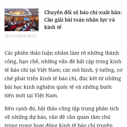
ENGLISH
Chuyển đổi số báo chí-xuất bản:
中文
Cần giải bài toán nhân lực và
kinh tế
FRANÇAIS
30/11/2023 08:27
РУССКИЙ
Các phiên thảo luận nhằm làm rõ những thành
ESPAÑOL
công, hạn chế, những vấn đề bất cập trong kinh
tế báo chí tại Việt Nam; các mô hình, ý tưởng, cơ
한국어
chế phát triển kinh tế báo chí, đúc kết từ những
bài học kinh nghiệm quốc tế và những bước
tiến mới tại Việt Nam.
Bên cạnh đó, hội thảo cũng tập trung phân tích
về những dự báo, vấn đề cần quan tâm chú
trọng trong hoạt động kinh tế báo chí truyền