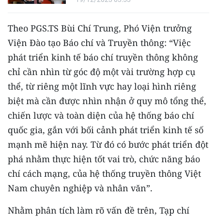
Media Pháp luật
Media Du lịch
Theo PGS.TS Bùi Chí Trung, Phó Viện trưởng
Viện Đào tạo Báo chí và Truyền thông: “Việc
Media Thế giới
phát triển kinh tế báo chí truyền thông không
Media Thể thao
chỉ cần nhìn từ góc độ một vài trường hợp cụ
thể, từ riêng một lĩnh vực hay loại hình riêng
Media Giáo dục
biệt mà cần được nhìn nhận ở quy mô tổng thể,
Media Y tế
chiến lược và toàn diện của hệ thống báo chí
quốc gia, gắn với bối cảnh phát triển kinh tế số
Media Khoa học - Công nghệ
mạnh mẽ hiện nay. Từ đó có bước phát triển đột
Media Môi trường
phá nhằm thực hiện tốt vai trò, chức năng báo
chí cách mạng, của hệ thống truyền thông Việt
Ảnh
Nam chuyên nghiệp và nhân văn”.
Infographic
Nhằm phân tích làm rõ vấn đề trên, Tạp chí