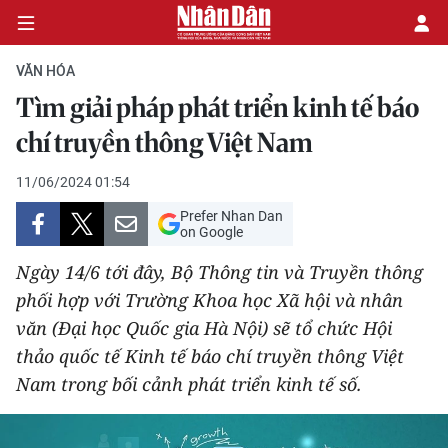
VĂN HÓA
Tìm giải pháp phát triển kinh tế báo
CHÍNH TRỊ
chí truyền thông Việt Nam
KINH TẾ
11/06/2024 01:54
Prefer Nhan Dan
VĂN HÓA
on Google
Ngày 14/6 tới đây, Bộ Thông tin và Truyền thông
XÃ HỘI
phối hợp với Trường Khoa học Xã hội và nhân
văn (Đại học Quốc gia Hà Nội) sẽ tổ chức Hội
PHÁP LUẬT
thảo quốc tế Kinh tế báo chí truyền thông Việt
DU LỊCH
Nam trong bối cảnh phát triển kinh tế số.
THẾ GIỚI