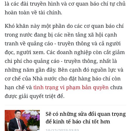
CHƯƠNG TRÌNH OCOP - MỖI XÃ
là các đài truyền hình và cơ quan báo chí tự chủ
MỘT SẢN PHẨM
hoàn toàn về tài chính.
Khó khăn này một phần do các cơ quan báo chí
RADIO
trong nước đang bị các nền tảng xã hội cạnh
MEDIA CENTER
tranh về quảng cáo - truyền thông và cả người
đọc, người xem. Các doanh nghiệp còn cắt giảm
E-Magazine
chi phí cho quảng cáo - truyền thông, nhất là
Video
những năm gần đây. Bên cạnh đó nguồn lực và
cơ chế của Nhà nước cho đặt hàng báo chí còn
Media Chính trị
hạn chế và
tình trạng vi phạm bản quyền
chưa
Media Kinh tế
được giải quyết triệt để.
Media Văn hóa
Sẽ có những sửa đổi quan trọng
Media Xã hội
để kinh tế báo chí tốt hơn
19/12/2023 03:53