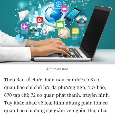
THỂ THAO
GIÁO DỤC
Y TẾ
KHOA HỌC - CÔNG NGHỆ
MÔI TRƯỜNG
BẠN ĐỌC
Ảnh minh họa.
Theo Ban tổ chức, hiện nay cả nước có 6 cơ
KIỂM CHỨNG THÔNG TIN
quan báo chí chủ lực đa phương tiện, 127 báo,
TRI THỨC CHUYÊN SÂU
670 tạp chí; 72 cơ quan phát thanh, truyền hình.
Tuy khác nhau về loại hình nhưng phần lớn cơ
54 DÂN TỘC VIỆT NAM
quan báo chí đang sụt giảm về nguồn thu, nhất