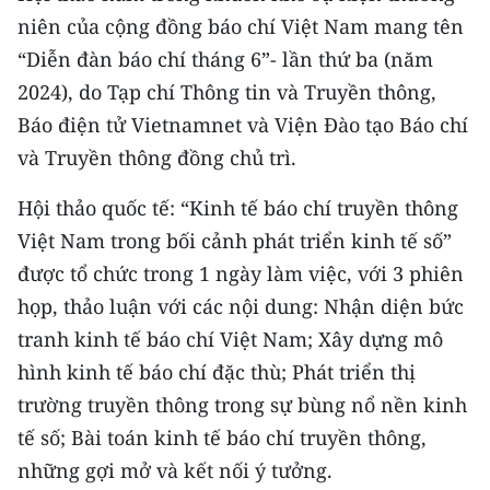
niên của cộng đồng báo chí Việt Nam mang tên
CHUYÊN ĐỀ
“Diễn đàn báo chí tháng 6”- lần thứ ba (năm
2024), do Tạp chí Thông tin và Truyền thông,
CÁC CHUYÊN TRANG
Báo điện tử Vietnamnet và Viện Đào tạo Báo chí
và Truyền thông đồng chủ trì.
VỀ BÁO NHÂN DÂN
Hội thảo quốc tế: “Kinh tế báo chí truyền thông
THỜI NAY
Việt Nam trong bối cảnh phát triển kinh tế số”
được tổ chức trong 1 ngày làm việc, với 3 phiên
NHÂN DÂN CUỐI TUẦN
họp, thảo luận với các nội dung: Nhận diện bức
NHÂN DÂN HẰNG THÁNG
tranh kinh tế báo chí Việt Nam; Xây dựng mô
hình kinh tế báo chí đặc thù; Phát triển thị
MUA BÁO
trường truyền thông trong sự bùng nổ nền kinh
ĐỌC BÁO IN
tế số; Bài toán kinh tế báo chí truyền thông,
những gợi mở và kết nối ý tưởng.