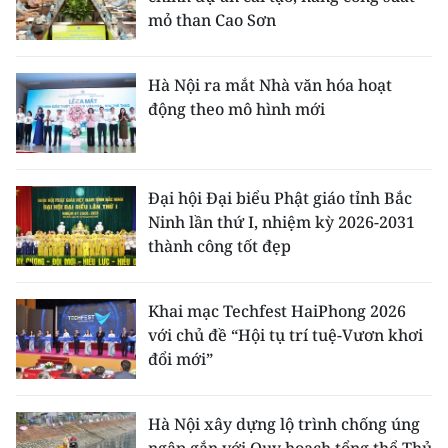
mỏ than Cao Sơn
Hà Nội ra mắt Nhà văn hóa hoạt
động theo mô hình mới
Đại hội Đại biểu Phật giáo tỉnh Bắc
Ninh lần thứ I, nhiệm kỳ 2026-2031
thành công tốt đẹp
Khai mạc Techfest HaiPhong 2026
với chủ đề “Hội tụ trí tuệ-Vươn khơi
đổi mới”
Hà Nội xây dựng lộ trình chống úng