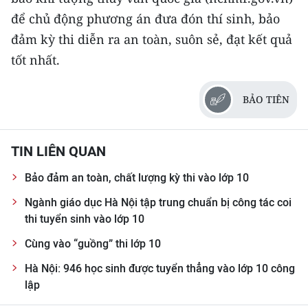
TIN MỚI
để chủ động phương án đưa đón thí sinh, bảo
đảm kỳ thi diễn ra an toàn, suôn sẻ, đạt kết quả
TIN ĐỊA PHƯƠNG
tốt nhất.
Trung du và miền núi phía Bắc
BẢO TIÊN
Đồng bằng sông Hồng
Bắc Trung Bộ
TIN LIÊN QUAN
Duyên hải Nam Trung Bộ và Tây
Bảo đảm an toàn, chất lượng kỳ thi vào lớp 10
Nguyên
Ngành giáo dục Hà Nội tập trung chuẩn bị công tác coi
Đông Nam Bộ
thi tuyển sinh vào lớp 10
Cùng vào “guồng” thi lớp 10
Đồng bằng sông Cửu Long
Hà Nội: 946 học sinh được tuyển thẳng vào lớp 10 công
Chuyên trang Hà Nội
lập
Chuyên trang TP. Hồ Chí Minh