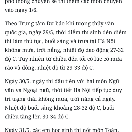
phổ thông chuyên sẽ thi thêm các môn chuyên
CHƯƠNG TRÌNH OCOP - MỖI XÃ
vào ngày 1/6.
MỘT SẢN PHẨM
Theo Trung tâm Dự báo khí tượng thủy văn
RADIO
quốc gia, ngày 29/5, thời điểm thí sinh đến điểm
thi làm thủ tục, buổi sáng và trưa tại Hà Nội
MEDIA CENTER
không mưa, trời nắng, nhiệt độ dao động 27-32
E-Magazine
độ C. Tuy nhiên từ chiều đến tối có lúc có mưa
rào và dông, nhiệt độ từ 29-33 độ C.
Video
Ngày 30/5, ngày thi đầu tiên với hai môn Ngữ
Media Chính trị
văn và Ngoại ngữ, thời tiết Hà Nội tiếp tục duy
Media Kinh tế
trì trạng thái không mưa, trời nắng cả ngày.
Nhiệt độ buổi sáng khoảng 28-32 độ C, buổi
Media Văn hóa
chiều tăng lên 30-34 độ C.
Media Xã hội
Ngày 31/5, các em học sinh thi nốt môn Toán,