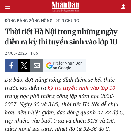
ĐỒNG BẰNG SÔNG HỒNG
TIN CHUNG
Thời tiết Hà Nội trong những ngày
CHÍNH TRỊ
diễn ra kỳ thi tuyển sinh vào lớp 10
KINH TẾ
27/05/2026 11:05
Prefer Nhan Dan
VĂN HÓA
on Google
Dự báo, đợt nắng nóng đỉnh điểm sẽ kết thúc
XÃ HỘI
trước khi diễn ra
kỳ thi tuyển sinh vào lớp 10
trung học phổ thông công lập năm học 2026-
PHÁP LUẬT
2027. Ngày 30 và 31/5, thời tiết Hà Nội dễ chịu
DU LỊCH
hơn, nền nhiệt giảm, dao động quanh 27-32 độ C,
tuy nhiên, vào buổi trưa và chiều 31/5 và 1/6,
THẾ GIỚI
nắng nóng gia tăng, nhiệt độ từ 32-36 độ C.