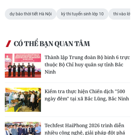
CHUYÊN ĐỀ
dự báo thời tiết Hà Nội
kỳ thi tuyển sinh lớp 10
thi vào lớp 
CÁC CHUYÊN TRANG
CÓ THỂ BẠN QUAN TÂM
VỀ BÁO NHÂN DÂN
Thành lập Trung đoàn Bộ binh 6 trực
THỜI NAY
thuộc Bộ Chỉ huy quân sự tỉnh Bắc
Ninh
NHÂN DÂN CUỐI TUẦN
NHÂN DÂN HẰNG THÁNG
Kiểm tra thực hiện Chiến dịch "500
ngày đêm" tại xã Bắc Lũng, Bắc Ninh
MUA BÁO
ĐỌC BÁO IN
Techfest HaiPhong 2026 trình diễn
nhiều công nghệ, giải pháp đột phá