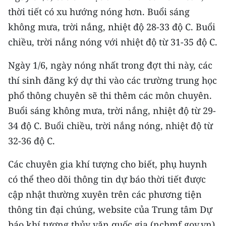
Media Pháp luật
thời tiết có xu hướng nóng hơn. Buổi sáng
Media Du lịch
không mưa, trời nắng, nhiệt độ 28-33 độ C. Buổi
chiều, trời nắng nóng với nhiệt độ từ 31-35 độ C.
Media Thế giới
Ngày 1/6, ngày nóng nhất trong đợt thi này, các
Media Thể thao
thí sinh đăng ký dự thi vào các trường trung học
Media Giáo dục
phổ thông chuyên sẽ thi thêm các môn chuyên.
Buổi sáng không mưa, trời nắng, nhiệt độ từ 29-
Media Y tế
34 độ C. Buổi chiều, trời nắng nóng, nhiệt độ từ
Media Khoa học - Công nghệ
32-36 độ C.
Media Môi trường
Các chuyên gia khí tượng cho biết, phụ huynh
có thể theo dõi thông tin dự báo thời tiết được
Ảnh
cập nhật thường xuyên trên các phương tiện
Infographic
thông tin đại chúng, website của Trung tâm Dự
báo khí tượng thủy văn quốc gia (nchmf.gov.vn)