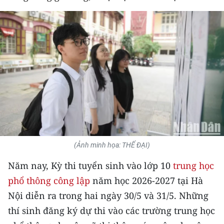
THỂ THAO
GIÁO DỤC
Y TẾ
KHOA HỌC - CÔNG NGHỆ
MÔI TRƯỜNG
BẠN ĐỌC
(Ảnh minh họa: THẾ ĐẠI)
KIỂM CHỨNG THÔNG TIN
Năm nay, Kỳ thi tuyển sinh vào lớp 10
trung học
phổ thông công lập
năm học 2026-2027 tại Hà
TRI THỨC CHUYÊN SÂU
Nội diễn ra trong hai ngày 30/5 và 31/5. Những
54 DÂN TỘC VIỆT NAM
thí sinh đăng ký dự thi vào các trường trung học