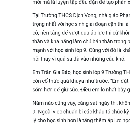
mới mà là luyện tập đều đặn để tạo phản x
Tại Trường THCS Dịch Vọng, nhà giáo Phạm
trọng nhất với học sinh giai đoạn cận thi l
cô, nền tảng để vượt qua áp lực thi cử khô
thần và khả năng làm chủ bản thân trong p
mạnh với học sinh lớp 9. Cùng với đó là kh
hỏi thay vì quá sa đà vào những câu khó.
Em Trần Gia Bảo, học sinh lớp 9 Trường T
còn cố thức quá khuya như trước. “Em đặt
sớm hơn để giữ sức. Điều em lo nhất bây gi
Năm nào cũng vậy, càng sát ngày thi, không
9. Ngoài việc chuẩn bị các khâu tổ chức kỳ
lý cho học sinh hơn là tăng thêm áp lực học