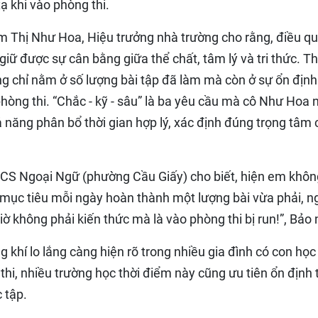
ạ khi vào phòng thi.
 Thị Như Hoa, Hiệu trưởng nhà trường cho rằng, điều q
à giữ được sự cân bằng giữa thể chất, tâm lý và tri thức. T
ng chỉ nằm ở số lượng bài tập đã làm mà còn ở sự ổn định
hòng thi. “Chắc - kỹ - sâu” là ba yêu cầu mà cô Như Hoa 
ả năng phân bổ thời gian hợp lý, xác định đúng trọng tâm
HCS Ngoại Ngữ (phường Cầu Giấy) cho biết, hiện em khôn
 mục tiêu mỗi ngày hoàn thành một lượng bài vừa phải, n
ờ không phải kiến thức mà là vào phòng thi bị run!”, Bảo 
 khí lo lắng càng hiện rõ trong nhiều gia đình có con học
 thi, nhiều trường học thời điểm này cũng ưu tiên ổn định
 tập.