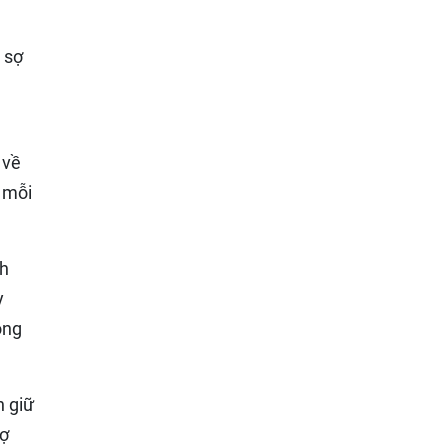
 sợ
 về
 mỗi
nh
y
òng
h giữ
sợ