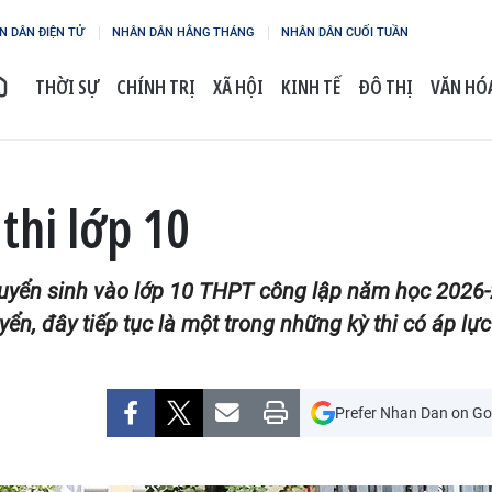
N DÂN ĐIỆN TỬ
NHÂN DÂN HẰNG THÁNG
NHÂN DÂN CUỐI TUẦN
THỜI SỰ
CHÍNH TRỊ
XÃ HỘI
KINH TẾ
ĐÔ THỊ
VĂN HÓA
thi lớp 10
 tuyển sinh vào lớp 10 THPT công lập năm học 2026-2
yển, đây tiếp tục là một trong những kỳ thi có áp lự
Prefer Nhan Dan on Go