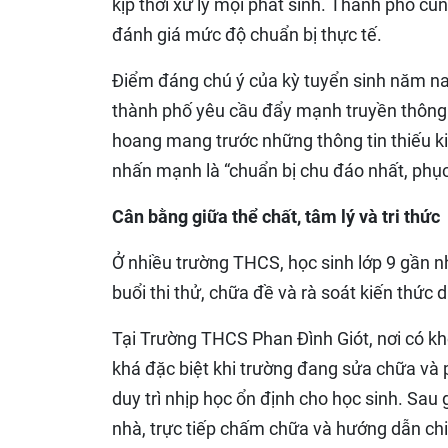
kịp thời xử lý mọi phát sinh. Thành phố cũ
đánh giá mức độ chuẩn bị thực tế.
Điểm đáng chú ý của kỳ tuyển sinh năm nay 
thành phố yêu cầu đẩy mạnh truyền thông 
hoang mang trước những thông tin thiếu 
nhấn mạnh là “chuẩn bị chu đáo nhất, phục 
Cân bằng giữa thể chất, tâm lý và tri thức
Ở nhiều trường THCS, học sinh lớp 9 gần n
buổi thi thử, chữa đề và rà soát kiến thức 
Tại Trường THCS Phan Đình Giót, nơi có kho
khá đặc biệt khi trường đang sửa chữa và 
duy trì nhịp học ổn định cho học sinh. Sau g
nhà, trực tiếp chấm chữa và hướng dẫn chi