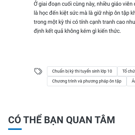
Ở giai đoạn cuối cùng này, nhiều giáo viê
là học đến kiệt sức mà là giữ nhịp ôn tập kh
trong một kỳ thi có tính cạnh tranh cao như 
định kết quả không kém gì kiến thức.
Chuẩn bị kỳ thi tuyển sinh lớp 10
Tổ chứ
Chương trình và phương pháp ôn tập
Ả
CÓ THỂ BẠN QUAN TÂM