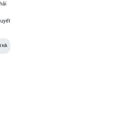
hải
quyết
H HÀ