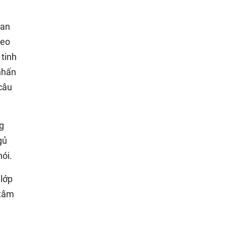
uan
heo
 tinh
nhấn
 câu
g
gủ
nói.
 lớp
 tâm