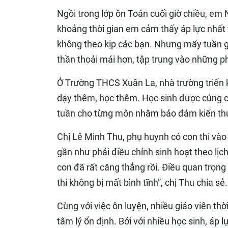
Ngồi trong lớp ôn Toán cuối giờ chiều, em 
khoảng thời gian em cảm thấy áp lực nhất
không theo kịp các bạn. Nhưng mấy tuần g
thần thoải mái hơn, tập trung vào những ph
Ở Trường THCS Xuân La, nhà trường triển k
dạy thêm, học thêm. Học sinh được củng cố
tuần cho từng môn nhằm bảo đảm kiến thức
Chị Lê Minh Thu, phụ huynh có con thi vào
gần như phải điều chỉnh sinh hoạt theo lịc
con đã rất căng thẳng rồi. Điều quan trọng
thi không bị mất bình tĩnh”, chị Thu chia sẻ.
Cùng với việc ôn luyện, nhiều giáo viên th
tâm lý ổn định. Bởi với nhiều học sinh, áp 