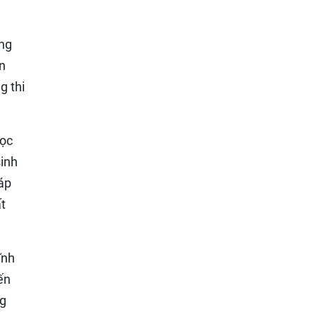
ông
n
g thi
học
sinh
háp
ất
ĩnh
ến
ng