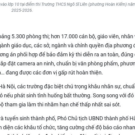
hi vào lớp 10 tại điểm thi Trường THCS Ngô Sĩ Liên (phường Hoàn Kiếm) nă
2025-2026.
oảng 5.300 phòng thi; hơn 17.000 cán bộ, giáo viên, nhân 
gành giáo dục, các sở, ngành và chính quyền địa phương
ơng án phối hợp để bảo đảm kỳ thi diễn ra an toàn, đúng
ư lắp đặt camera an ninh, chuẩn bị văn phòng phẩm, phươ
… đang được các đơn vị gấp rút hoàn thiện.
à Nội, các trường đặc biệt chú trọng khâu nhân sự, chuẩ
 nếu phát sinh tình huống bất thường. Song song với đó 
bộ tham gia làm thi nhằm hạn chế thấp nhất sai sót.
 và tuyển sinh thành phố, Phó Chủ tịch UBND thành phố H
 diện các khâu tổ chức, tăng cường chế độ báo cáo nhan