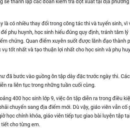
ng sẽ thành lập các đoàn kiểm tra đột xuất tại địa phương
là có nhiều thay đổi trong công tác thi và tuyển sinh, vì
để phụ huynh, học sinh hiểu đúng quy định, tránh tâm lý
kiểm chứng. Quan điểm xuyên suốt được lãnh đạo thành 
vụ tốt nhất và tạo thuận lợi nhất cho học sinh và phụ hu
hư đã bước vào guồng ôn tập dày đặc trước ngày thi. Các
diễn ra liên tục trong những tuần cuối cùng.
ảng 400 học sinh lớp 9, việc ôn tập diễn ra trong điều ki
phải chuyển sang địa điểm mới. Dù vậy, giáo viên vẫn cố
iờ học chính khóa, giáo viên tiếp tục giao bài luyện tập tạ
 tiết cho từng em.