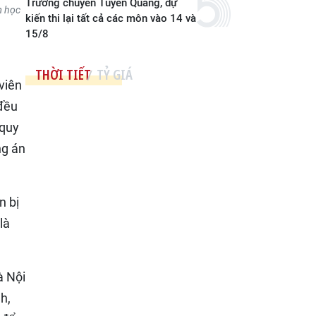
Trường chuyên Tuyên Quang, dự
m học
kiến thi lại tất cả các môn vào 14 và
15/8
THỜI TIẾT
TỶ GIÁ
viên
 đều
 quy
ng án
n bị
là
à Nội
h,