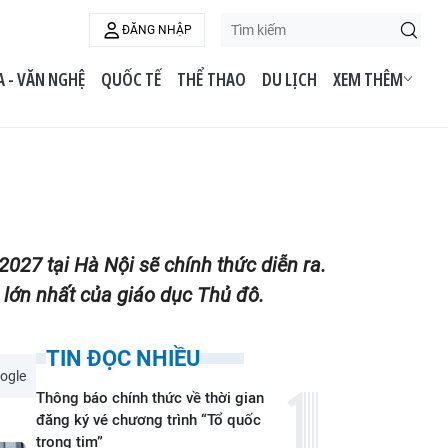
ĐĂNG NHẬP
 - VĂN NGHỆ
QUỐC TẾ
THỂ THAO
DU LỊCH
XEM THÊM
027 tại Hà Nội sẽ chính thức diễn ra.
c lớn nhất của giáo dục Thủ đô.
TIN ĐỌC NHIỀU
ogle
Thông báo chính thức về thời gian
đăng ký vé chương trình “Tổ quốc
trong tim”