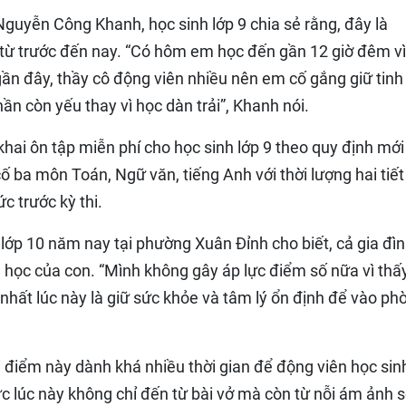
Nguyễn Công Khanh, học sinh lớp 9 chia sẻ rằng, đây là
 từ trước đến nay. “Có hôm em học đến gần 12 giờ đêm vì
ần đây, thầy cô động viên nhiều nên em cố gắng giữ tinh
ần còn yếu thay vì học dàn trải”, Khanh nói.
hai ôn tập miễn phí cho học sinh lớp 9 theo quy định mới
 ba môn Toán, Ngữ văn, tiếng Anh với thời lượng hai tiết
 trước kỳ thi.
 lớp 10 năm nay tại phường Xuân Đỉnh cho biết, cả gia đì
h học của con. “Mình không gây áp lực điểm số nữa vì thấ
 nhất lúc này là giữ sức khỏe và tâm lý ổn định để vào ph
ời điểm này dành khá nhiều thời gian để động viên học sin
lực lúc này không chỉ đến từ bài vở mà còn từ nỗi ám ảnh 