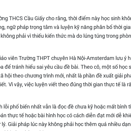
rường THCS Cầu Giấy cho rằng, thời điểm này học sinh kh
ng, ngữ pháp trọng tâm và luyện kỹ năng phân bổ thời gia
không phải vì thiếu kiến thức mà do lúng túng trong phòn
 giáo viên Trường THPT chuyên Hà Nội-Amsterdam lưu ý 
óa để tránh hiểu sai yêu cầu đề bài. Theo cô, một số học 
xã hội theo chương trình mới, nhất là phần đề xuất giải p
ết. Vì vậy, việc luyện viết theo đúng thời gian thực tế là r
 lỗi phổ biến nhất vẫn là đọc đề chưa kỹ hoặc mất bình t
án thực tế hoặc bài hình học có cách diễn đạt mới dễ khi
lý. Giải pháp lúc này không phải học thêm quá nhiều dạ