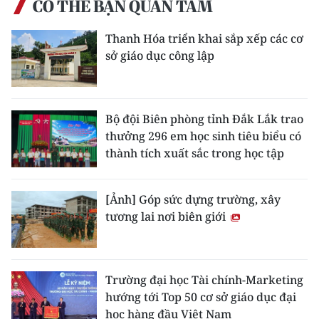
CÓ THỂ BẠN QUAN TÂM
CHUYÊN ĐỀ
Thanh Hóa triển khai sắp xếp các cơ
sở giáo dục công lập
CÁC CHUYÊN TRANG
VỀ BÁO NHÂN DÂN
Bộ đội Biên phòng tỉnh Đắk Lắk trao
thưởng 296 em học sinh tiêu biểu có
THỜI NAY
thành tích xuất sắc trong học tập
NHÂN DÂN CUỐI TUẦN
[Ảnh] Góp sức dựng trường, xây
NHÂN DÂN HẰNG THÁNG
tương lai nơi biên giới
MUA BÁO
Trường đại học Tài chính-Marketing
ĐỌC BÁO IN
hướng tới Top 50 cơ sở giáo dục đại
học hàng đầu Việt Nam