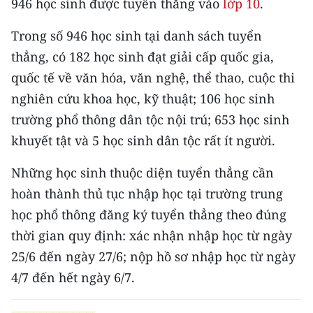
946 học sinh được tuyển thẳng vào
lớp 10
.
CHƯƠNG TRÌNH OCOP - MỖI XÃ
MỘT SẢN PHẨM
Trong số 946 học sinh tại danh sách tuyển
thẳng, có 182 học sinh đạt giải cấp quốc gia,
RADIO
quốc tế về văn hóa, văn nghệ, thể thao, cuộc thi
nghiên cứu khoa học, kỹ thuật; 106 học sinh
MEDIA CENTER
trường phổ thông dân tộc nội trú; 653 học sinh
E-Magazine
khuyết tật và 5 học sinh dân tộc rất ít người.
Video
Những học sinh thuộc diện tuyển thẳng cần
hoàn thành thủ tục nhập học tại trường trung
Media Chính trị
học phổ thông đăng ký tuyển thẳng theo đúng
Media Kinh tế
thời gian quy định: xác nhận nhập học từ ngày
25/6 đến ngày 27/6; nộp hồ sơ nhập học từ ngày
Media Văn hóa
4/7 đến hết ngày 6/7.
Media Xã hội