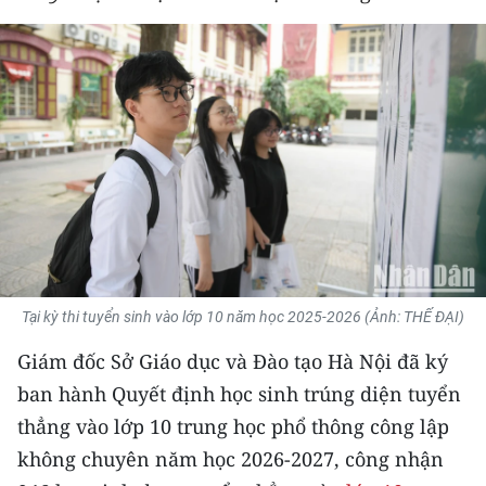
THỂ THAO
GIÁO DỤC
Y TẾ
KHOA HỌC - CÔNG NGHỆ
MÔI TRƯỜNG
BẠN ĐỌC
Tại kỳ thi tuyển sinh vào lớp 10 năm học 2025-2026 (Ảnh: THẾ ĐẠI)
KIỂM CHỨNG THÔNG TIN
Giám đốc Sở Giáo dục và Đào tạo Hà Nội đã ký
TRI THỨC CHUYÊN SÂU
ban hành Quyết định học sinh trúng diện tuyển
thẳng vào lớp 10 trung học phổ thông công lập
54 DÂN TỘC VIỆT NAM
không chuyên năm học 2026-2027, công nhận