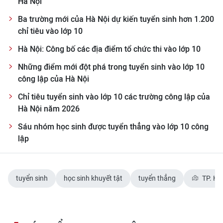
Hà Nội
TIN MỚI
Ba trường mới của Hà Nội dự kiến tuyển sinh hơn 1.200
chỉ tiêu vào lớp 10
TIN ĐỊA PHƯƠNG
Hà Nội: Công bố các địa điểm tổ chức thi vào lớp 10
Trung du và miền núi phía Bắc
Những điểm mới đột phá trong tuyển sinh vào lớp 10
Đồng bằng sông Hồng
công lập của Hà Nội
Chỉ tiêu tuyển sinh vào lớp 10 các trường công lập của
Bắc Trung Bộ
Hà Nội năm 2026
Duyên hải Nam Trung Bộ và Tây
Sáu nhóm học sinh được tuyển thẳng vào lớp 10 công
Nguyên
lập
Đông Nam Bộ
Đồng bằng sông Cửu Long
tuyển sinh
học sinh khuyết tật
tuyển thẳng
TP. Hà
Chuyên trang Hà Nội
Chuyên trang TP. Hồ Chí Minh