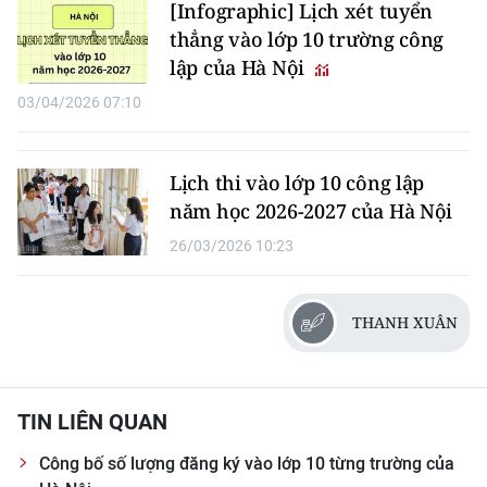
Media Pháp luật
[Infographic] Lịch xét tuyển
thẳng vào lớp 10 trường công
Media Du lịch
lập của Hà Nội
Media Thế giới
03/04/2026 07:10
Media Thể thao
Lịch thi vào lớp 10 công lập
Media Giáo dục
năm học 2026-2027 của Hà Nội
Media Y tế
26/03/2026 10:23
Media Khoa học - Công nghệ
THANH XUÂN
Media Môi trường
Ảnh
TIN LIÊN QUAN
Infographic
Công bố số lượng đăng ký vào lớp 10 từng trường của