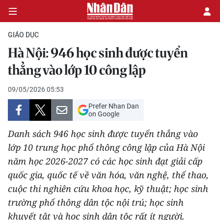
GIÁO DỤC
Hà Nội: 946 học sinh được tuyển
CHÍNH TRỊ
thẳng vào lớp 10 công lập
KINH TẾ
09/05/2026 05:53
Prefer Nhan Dan
VĂN HÓA
on Google
Danh sách 946 học sinh được tuyển thẳng vào
XÃ HỘI
lớp 10 trung học phổ thông công lập của Hà Nội
năm học 2026-2027 có các học sinh đạt giải cấp
PHÁP LUẬT
quốc gia, quốc tế về văn hóa, văn nghệ, thể thao,
DU LỊCH
cuộc thi nghiên cứu khoa học, kỹ thuật; học sinh
trường phổ thông dân tộc nội trú; học sinh
THẾ GIỚI
khuyết tật và học sinh dân tộc rất ít người.