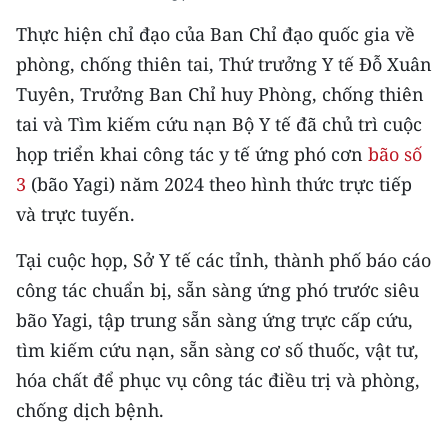
CHƯƠNG TRÌNH OCOP - MỖI XÃ
MỘT SẢN PHẨM
Thực hiện chỉ đạo của Ban Chỉ đạo quốc gia về
phòng, chống thiên tai, Thứ trưởng Y tế Đỗ Xuân
Tuyên, Trưởng Ban Chỉ huy Phòng, chống thiên
RADIO
tai và Tìm kiếm cứu nạn Bộ Y tế đã chủ trì cuộc
MEDIA CENTER
họp triển khai công tác y tế ứng phó cơn
bão số
3
(bão Yagi) năm 2024 theo hình thức trực tiếp
E-Magazine
và trực tuyến.
Video
Tại cuộc họp, Sở Y tế các tỉnh, thành phố báo cáo
Media Chính trị
công tác chuẩn bị, sẵn sàng ứng phó trước siêu
bão Yagi, tập trung sẵn sàng ứng trực cấp cứu,
Media Kinh tế
tìm kiếm cứu nạn, sẵn sàng cơ số thuốc, vật tư,
Media Văn hóa
hóa chất để phục vụ công tác điều trị và phòng,
chống dịch bệnh.
Media Xã hội