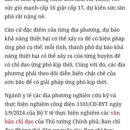
TIN MỚI
sức gió mạnh cấp 16 giật cấp 17, dự kiến sức tàn
phá rất nặng nề.
TIN ĐỊA PHƯƠNG
Căn cứ đặc điểm của từng địa phương, dự báo
Trung du và miền núi phía Bắc
khả năng thiệt hại có thể xảy ra để có biện pháp
Đồng bằng sông Hồng
ứng phó cụ thể; mỗi tỉnh, thành phố dự báo khả
năng thiệt hại có thể xảy ra của từng huyện để
Bắc Trung Bộ
có chỉ đạo ứng phó kịp thời. Cùng với đó, các địa
Duyên hải Nam Trung Bộ và Tây
phương phải theo dõi diễn biến chặt chẽ của
Nguyên
cơn bão để có giải pháp ứng phó kịp thời.
Đông Nam Bộ
Ngành y tế các địa phương nghiên cứu kỹ và
Đồng bằng sông Cửu Long
thực hiện nghiêm công điện 1101/CĐ-BYT ngày
5/9/2024 của Bộ Y tế thực hiện nghiêm các
văn
Chuyên trang Hà Nội
bản chỉ đạo
của Thủ tướng Chính phủ; Ban chỉ
Chuyên trang TP. Hồ Chí Minh