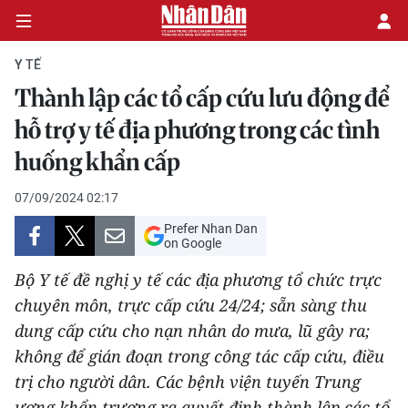
Y TẾ
Thành lập các tổ cấp cứu lưu động để
CHÍNH TRỊ
hỗ trợ y tế địa phương trong các tình
huống khẩn cấp
KINH TẾ
07/09/2024 02:17
VĂN HÓA
Prefer Nhan Dan
on Google
XÃ HỘI
Bộ Y tế đề nghị y tế các địa phương tổ chức trực
PHÁP LUẬT
chuyên môn, trực cấp cứu 24/24; sẵn sàng thu
dung cấp cứu cho nạn nhân do mưa, lũ gây ra;
DU LỊCH
không để gián đoạn trong công tác cấp cứu, điều
trị cho người dân. Các bệnh viện tuyến Trung
THẾ GIỚI
ương khẩn trương ra quyết định thành lập các tổ