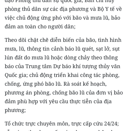
đạo Phòng thủ dân sự quốc gia; Ban chỉ huy
phòng thủ dân sự các địa phương và Bộ Y tế về
CHUYÊN ĐỀ
việc chủ động ứng phó với bão và mưa lũ, bảo
đảm an toàn cho người dân;
CÁC CHUYÊN TRANG
Theo dõi chặt chẽ diễn biến của bão, tình hình
VỀ BÁO NHÂN DÂN
mưa, lũ, thông tin cảnh báo lũ quét, sạt lở, sụt
lún đất do mưa lũ hoặc dòng chảy theo thông
THỜI NAY
báo của Trung tâm Dự báo khí tượng thủy văn
NHÂN DÂN CUỐI TUẦN
Quốc gia; chủ động triển khai công tác phòng,
chống, ứng phó bão lũ. Rà soát kế hoạch,
NHÂN DÂN HẰNG THÁNG
phương án phòng, chống bão lũ của đơn vị bảo
đảm phù hợp với yêu cầu thực tiễn của địa
MUA BÁO
phương;
ĐỌC BÁO IN
Tổ chức trực chuyên môn, trực cấp cứu 24/24;