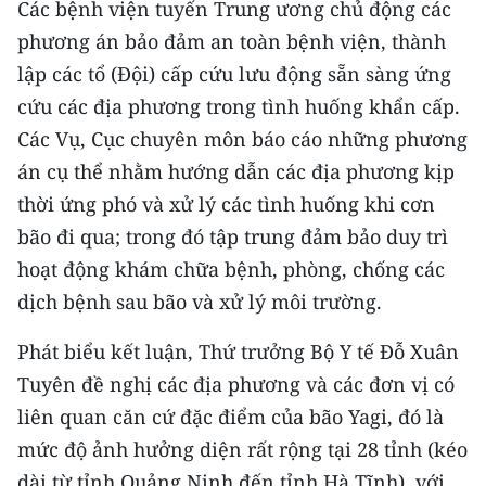
Các bệnh viện tuyến Trung ương chủ động các
Media Pháp luật
phương án bảo đảm an toàn bệnh viện, thành
Media Du lịch
lập các tổ (Đội) cấp cứu lưu động sẵn sàng ứng
Media Thế giới
cứu các địa phương trong tình huống khẩn cấp.
Các Vụ, Cục chuyên môn báo cáo những phương
Media Thể thao
án cụ thể nhằm hướng dẫn các địa phương kịp
Media Giáo dục
thời ứng phó và xử lý các tình huống khi cơn
bão đi qua; trong đó tập trung đảm bảo duy trì
Media Y tế
hoạt động khám chữa bệnh, phòng, chống các
Media Khoa học - Công nghệ
dịch bệnh sau bão và xử lý môi trường.
Media Môi trường
Phát biểu kết luận, Thứ trưởng Bộ Y tế Đỗ Xuân
Tuyên đề nghị các địa phương và các đơn vị có
Ảnh
liên quan căn cứ đặc điểm của bão Yagi, đó là
Infographic
mức độ ảnh hưởng diện rất rộng tại 28 tỉnh (kéo
dài từ tỉnh Quảng Ninh đến tỉnh Hà Tĩnh), với