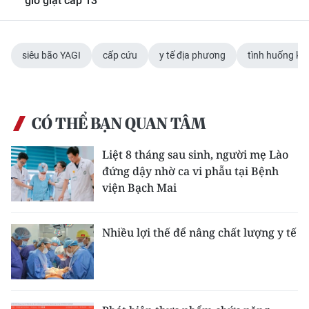
gió giật cấp 13
siêu bão YAGI
cấp cứu
y tế địa phương
tình huống kh
CÓ THỂ BẠN QUAN TÂM
Liệt 8 tháng sau sinh, người mẹ Lào
đứng dậy nhờ ca vi phẫu tại Bệnh
viện Bạch Mai
Nhiều lợi thế để nâng chất lượng y tế