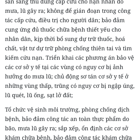
sẵn sàng thu dung cấp cứu cho nạn nhân do
ENGLISH
mưa, lũ gây ra; không để gián đoạn trong công
中文
tác cấp cứu, điều trị cho người dân; bảo đảm
cung ứng đủ thuốc chữa bệnh thiết yếu cho
FRANÇAIS
nhân dân, kịp thời bổ sung dự trữ thuốc, hoá
chất, vật tư dự trữ phòng chống thiên tai và tìm
РУССКИЙ
kiếm cứu nạn. Triển khai các phương án bảo vệ
ESPAÑOL
các cơ sở y tế tại các vùng có nguy cơ bị ảnh
hưởng do mưa lũ; chủ động sơ tán cơ sở y tế ở
한국어
những vùng thấp, trũng có nguy cơ bị ngập úng,
lũ quét, lũ ống, sạt lở đất;
Tổ chức vệ sinh môi trường, phòng chống dịch
bệnh, bảo đảm công tác an toàn thực phẩm do
bão, mưa lũ gây ra; sắp xếp, ổn định các cơ sở
khám chữa bệnh, bảo đảm công tác khám chữa