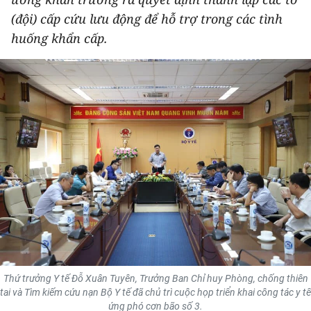
THỂ THAO
(đội) cấp cứu lưu động để hỗ trợ trong các tình
huống khẩn cấp.
GIÁO DỤC
Y TẾ
KHOA HỌC - CÔNG NGHỆ
MÔI TRƯỜNG
BẠN ĐỌC
KIỂM CHỨNG THÔNG TIN
TRI THỨC CHUYÊN SÂU
Thứ trưởng Y tế Đỗ Xuân Tuyên, Trưởng Ban Chỉ huy Phòng, chống thiên
54 DÂN TỘC VIỆT NAM
tai và Tìm kiếm cứu nạn Bộ Y tế đã chủ trì cuộc họp triển khai công tác y tế
ứng phó cơn bão số 3.