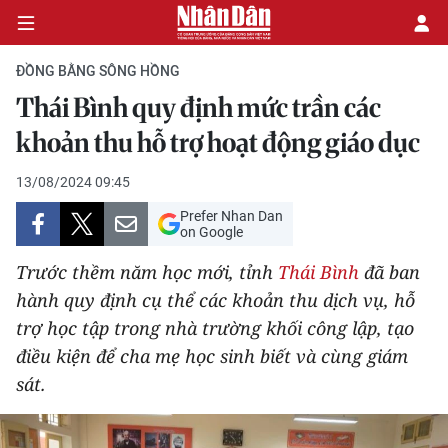
ĐỒNG BẰNG SÔNG HỒNG
Thái Bình quy định mức trần các
CHÍNH TRỊ
khoản thu hỗ trợ hoạt động giáo dục
KINH TẾ
13/08/2024 09:45
Prefer Nhan Dan
VĂN HÓA
on Google
Trước thềm năm học mới, tỉnh
Thái Bình
đã ban
XÃ HỘI
hành quy định cụ thể các khoản thu dịch vụ, hỗ
trợ học tập trong nhà trường khối công lập, tạo
PHÁP LUẬT
điều kiện để cha mẹ học sinh biết và cùng giám
DU LỊCH
sát.
THẾ GIỚI