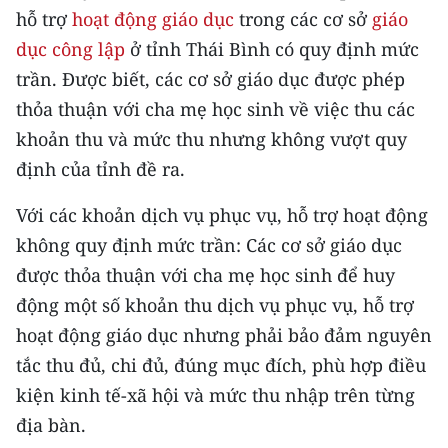
hỗ trợ
hoạt động giáo dục
trong các cơ sở
giáo
TIN MỚI
dục công lập
ở tỉnh Thái Bình có quy định mức
TIN ĐỊA PHƯƠNG
trần. Được biết, các cơ sở giáo dục được phép
thỏa thuận với cha mẹ học sinh về việc thu các
Trung du và miền núi phía Bắc
khoản thu và mức thu nhưng không vượt quy
Đồng bằng sông Hồng
định của tỉnh đề ra.
Bắc Trung Bộ
Với các khoản dịch vụ phục vụ, hỗ trợ hoạt động
không quy định mức trần: Các cơ sở giáo dục
Duyên hải Nam Trung Bộ và Tây
Nguyên
được thỏa thuận với cha mẹ học sinh để huy
động một số khoản thu dịch vụ phục vụ, hỗ trợ
Đông Nam Bộ
hoạt động giáo dục nhưng phải bảo đảm nguyên
Đồng bằng sông Cửu Long
tắc thu đủ, chi đủ, đúng mục đích, phù hợp điều
kiện kinh tế-xã hội và mức thu nhập trên từng
Chuyên trang Hà Nội
địa bàn.
Chuyên trang TP. Hồ Chí Minh