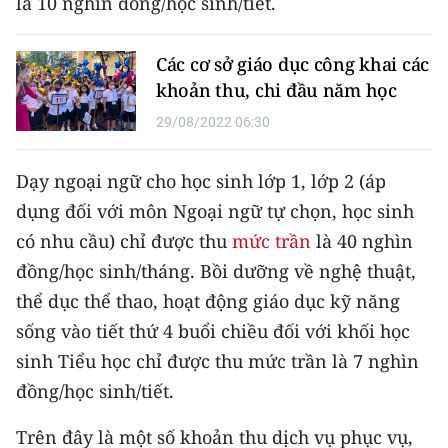
là 10 nghìn đồng/học sinh/tiết.
Media Pháp luật
Media Du lịch
Các cơ sở giáo dục công khai các
khoản thu, chi đầu năm học
Media Thế giới
29/08/2022 06:30
Media Thể thao
Dạy ngoại ngữ cho học sinh lớp 1, lớp 2 (áp
Media Giáo dục
dụng đối với môn Ngoại ngữ tự chọn, học sinh
Media Y tế
có nhu cầu) chỉ được thu
mức trần
là 40 nghìn
đồng/học sinh/tháng. Bồi dưỡng về nghệ thuật,
Media Khoa học - Công nghệ
thể dục thể thao, hoạt động giáo dục kỹ năng
Media Môi trường
sống vào tiết thứ 4 buổi chiều đối với khối học
sinh Tiểu học chỉ được thu mức trần là 7 nghìn
Ảnh
đồng/học sinh/tiết.
Infographic
Trên đây là một số khoản thu dịch vụ phục vụ,