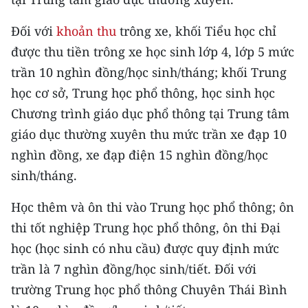
CHƯƠNG TRÌNH OCOP - MỖI XÃ
MỘT SẢN PHẨM
Đối với
khoản thu
trông xe, khối Tiểu học chỉ
được thu tiền trông xe học sinh lớp 4, lớp 5 mức
RADIO
trần 10 nghìn đồng/học sinh/tháng; khối Trung
học cơ sở, Trung học phổ thông, học sinh học
MEDIA CENTER
Chương trình giáo dục phổ thông tại Trung tâm
E-Magazine
giáo dục thường xuyên thu mức trần xe đạp 10
nghìn đồng, xe đạp điện 15 nghìn đồng/học
Video
sinh/tháng.
Media Chính trị
Học thêm và ôn thi vào Trung học phổ thông; ôn
Media Kinh tế
thi tốt nghiệp Trung học phổ thông, ôn thi Đại
học (học sinh có nhu cầu) được quy định mức
Media Văn hóa
trần là 7 nghìn đồng/học sinh/tiết. Đối với
Media Xã hội
trường Trung học phổ thông Chuyên Thái Bình