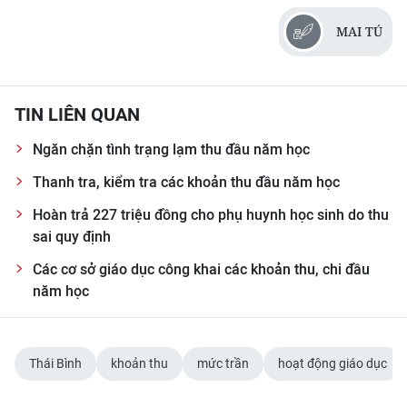
MAI TÚ
CHUYÊN ĐỀ
CÁC CHUYÊN TRANG
TIN LIÊN QUAN
VỀ BÁO NHÂN DÂN
Ngăn chặn tình trạng lạm thu đầu năm học
Thanh tra, kiểm tra các khoản thu đầu năm học
THỜI NAY
Hoàn trả 227 triệu đồng cho phụ huynh học sinh do thu
NHÂN DÂN CUỐI TUẦN
sai quy định
Các cơ sở giáo dục công khai các khoản thu, chi đầu
NHÂN DÂN HẰNG THÁNG
năm học
MUA BÁO
ĐỌC BÁO IN
Thái Bình
khoản thu
mức trần
hoạt động giáo dục