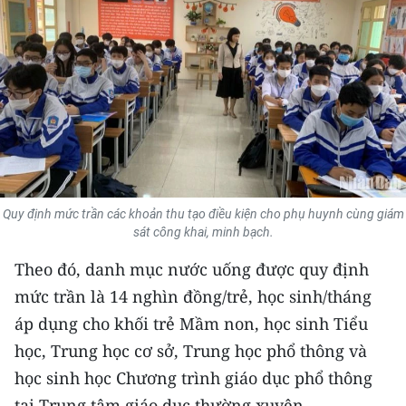
THỂ THAO
GIÁO DỤC
Y TẾ
KHOA HỌC - CÔNG NGHỆ
MÔI TRƯỜNG
Quy định mức trần các khoản thu tạo điều kiện cho phụ huynh cùng giám
sát công khai, minh bạch.
BẠN ĐỌC
Theo đó, danh mục nước uống được quy định
KIỂM CHỨNG THÔNG TIN
mức trần là 14 nghìn đồng/trẻ, học sinh/tháng
áp dụng cho khối trẻ Mầm non, học sinh Tiểu
TRI THỨC CHUYÊN SÂU
học, Trung học cơ sở, Trung học phổ thông và
54 DÂN TỘC VIỆT NAM
học sinh học Chương trình giáo dục phổ thông
tại Trung tâm giáo dục thường xuyên.