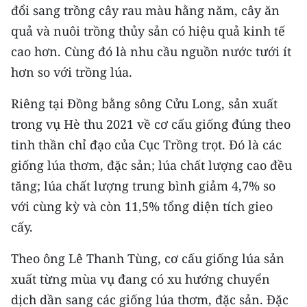
Media Pháp luật
đổi sang trồng cây rau màu hằng năm, cây ăn
quả và nuôi trồng thủy sản có hiệu quả kinh tế
Media Du lịch
cao hơn. Cùng đó là nhu cầu nguồn nước tưới ít
Media Thế giới
hơn so với trồng lúa.
Media Thể thao
Riêng tại Đồng bằng sông Cửu Long, sản xuất
trong vụ Hè thu 2021 về cơ cấu giống đúng theo
Media Giáo dục
tinh thần chỉ đạo của Cục Trồng trọt. Đó là các
Media Y tế
giống lúa thơm, đặc sản; lúa chất lượng cao đều
tăng; lúa chất lượng trung bình giảm 4,7% so
Media Khoa học - Công nghệ
với cùng kỳ và còn 11,5% tổng diện tích gieo
Media Môi trường
cấy.
Ảnh
Theo ông Lê Thanh Tùng, cơ cấu giống lúa sản
Infographic
xuất từng mùa vụ đang có xu hướng chuyển
dịch dần sang các giống lúa thơm, đặc sản. Đặc