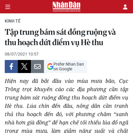
KINH TẾ
Tập trung bám sát đồng ruộng và
CHÍNH TRỊ
thu hoạch dứt điểm vụ Hè thu
KINH TẾ
08/07/2021 10:57
Prefer Nhan Dan
VĂN HÓA
on Google
Hiện nay đã bắt đầu vào mùa mưa bão, Cục
XÃ HỘI
Trồng trọt khuyến cáo các địa phương cần tập
trung bám sát ruộng đồng thu hoạch dứt điểm vụ
PHÁP LUẬT
Hè thu. Lúa chín đến đâu, nông dân cần tranh
DU LỊCH
thủ thu hoạch đến đó, với phương châm “xanh
nhà hơn già đồng” để hạn chế tối thiểu lúa đổ ngã
THẾ GIỚI
trong mùa mưa, làm giảm năng suất và chất