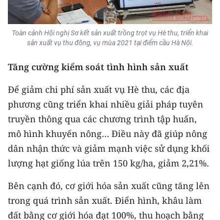
CHUYÊN ĐỀ
Toàn cảnh Hội nghị Sơ kết sản xuất trồng trọt vụ Hè thu, triển khai
sản xuất vụ thu đông, vụ mùa 2021 tại điểm cầu Hà Nội.
CÁC CHUYÊN TRANG
Tăng cường kiểm soát tình hình sản xuất
VỀ BÁO NHÂN DÂN
Để giảm chi phí sản xuất vụ Hè thu, các địa
THỜI NAY
phương cũng triển khai nhiều giải pháp tuyên
truyền thông qua các chương trình tập huấn,
NHÂN DÂN CUỐI TUẦN
mô hình khuyến nông… Điều này đã giúp nông
NHÂN DÂN HẰNG THÁNG
dân nhận thức và giảm mạnh việc sử dụng khối
lượng hạt giống lúa trên 150 kg/ha, giảm 2,21%.
MUA BÁO
Bên cạnh đó, cơ giới hóa sản xuất cũng tăng lên
ĐỌC BÁO IN
trong quá trình sản xuất. Điển hình, khâu làm
đất bằng cơ giới hóa đạt 100%, thu hoạch bằng