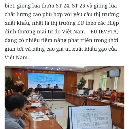
biệt, giống lúa thơm ST 24, ST 25 và giống lúa
TIN MỚI
chất lượng cao phù hợp với yêu cầu thị trường
TIN ĐỊA PHƯƠNG
xuất khẩu, nhất là thị trường EU theo các Hiệp
định thương mại tự do Việt Nam – EU (EVFTA)
Trung du và miền núi phía Bắc
đang có nhiều tiềm năng phát triển trong thời
Đồng bằng sông Hồng
gian tới và nâng cao giá trị xuất khẩu gạo của
Việt Nam.
Bắc Trung Bộ
Duyên hải Nam Trung Bộ và Tây
Nguyên
Đông Nam Bộ
Đồng bằng sông Cửu Long
Chuyên trang Hà Nội
Chuyên trang TP. Hồ Chí Minh