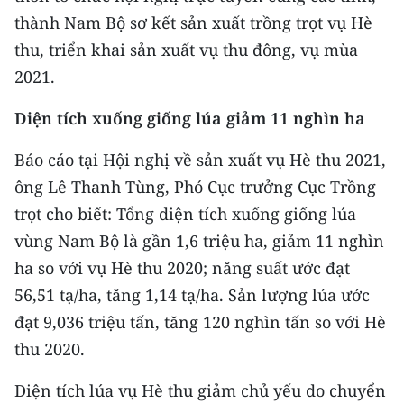
CHƯƠNG TRÌNH OCOP - MỖI XÃ
thành Nam Bộ sơ kết sản xuất trồng trọt vụ Hè
MỘT SẢN PHẨM
thu, triển khai sản xuất vụ thu đông, vụ mùa
2021.
RADIO
Diện tích xuống giống lúa giảm 11 nghìn ha
MEDIA CENTER
Báo cáo tại Hội nghị về sản xuất vụ Hè thu 2021,
E-Magazine
ông Lê Thanh Tùng, Phó Cục trưởng Cục Trồng
Video
trọt cho biết: Tổng diện tích xuống giống lúa
vùng Nam Bộ là gần 1,6 triệu ha, giảm 11 nghìn
Media Chính trị
ha so với vụ Hè thu 2020; năng suất ước đạt
Media Kinh tế
56,51 tạ/ha, tăng 1,14 tạ/ha. Sản lượng lúa ước
đạt 9,036 triệu tấn, tăng 120 nghìn tấn so với Hè
Media Văn hóa
thu 2020.
Media Xã hội
Diện tích lúa vụ Hè thu giảm chủ yếu do chuyển