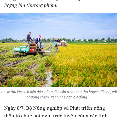
lượng lúa thương phẩm.
THỂ THAO
GIÁO DỤC
Y TẾ
KHOA HỌC - CÔNG NGHỆ
MÔI TRƯỜNG
BẠN ĐỌC
KIỂM CHỨNG THÔNG TIN
Vụ Hè thu lúa chín đến đâu, nông dân cần tranh thủ thu hoạch đến đó, với
TRI THỨC CHUYÊN SÂU
phương châm “xanh nhà hơn già đồng” .
54 DÂN TỘC VIỆT NAM
Ngày 8/7, Bộ Nông nghiệp và Phát triển nông
thôn tổ chức hội nghị trực tuyến cùng các tỉnh,