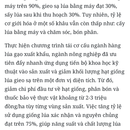
ENGLISH
máy trên 90%, gieo sạ lúa bằng máy đạt 30%,
sấy lúa sau khi thu hoạch 30%. Tuy nhiên, tỷ lệ
中文
cơ giới hóa ở một số khâu vẫn còn thấp như: cấy
lúa bằng máy và chăm sóc, bón phân.
FRANÇAIS
Thực hiện chương trình tái cơ cấu ngành hàng
РУССКИЙ
lúa gạo xuất khẩu, ngành nông nghiệp đã ưu
ESPAÑOL
tiên đẩy nhanh ứng dụng tiến bộ khoa học kỹ
thuật vào sản xuất và giảm khối lượng hạt giống
한국어
lúa gieo sạ trên một đơn vị diện tích. Từ đó,
giảm chi phí đầu tư về hạt giống, phân bón và
thuốc bảo vệ thực vật khoảng từ 2-3 triệu
đồng/ha tùy từng vùng sản xuất. Việc tăng tỷ lệ
sử dụng giống lúa xác nhận và nguyên chủng
đạt trên 75%, giúp năng suất và chất lượng lúa