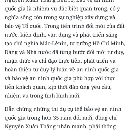
Media Pháp luật
quốc gia là nhiệm vụ đặc biệt quan trọng, có ý
Media Du lịch
nghĩa sống còn trong sự nghiệp xây dựng và
bảo vệ Tổ quốc. Trong tiến trình đổi mới của đất
Media Thế giới
nước, kiên định, vận dụng và phát triển sáng
Media Thể thao
tạo chủ nghĩa Mác-Lênin, tư tưởng Hồ Chí Minh,
Đảng và Nhà nước đã từng bước đổi mới tư duy,
Media Giáo dục
nhận thức và chỉ đạo thực tiễn, phát triển và
Media Y tế
hoàn thiện tư duy lý luận về an ninh quốc gia
và bảo vệ an ninh quốc gia phù hợp với thực
Media Khoa học - Công nghệ
tiễn khách quan, kịp thời đáp ứng yêu cầu,
Media Môi trường
nhiệm vụ trong tình hình mới.
Ảnh
Dẫn chứng những thí dụ cụ thể bảo vệ an ninh
quốc gia trong hơn 35 năm đổi mới, đồng chí
Infographic
Nguyễn Xuân Thắng nhấn mạnh, phải thống