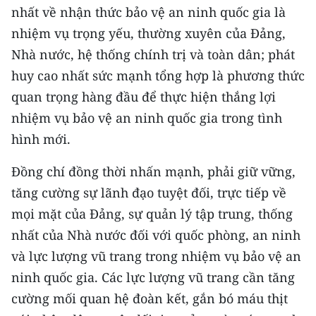
nhất về nhận thức bảo vệ an ninh quốc gia là
TIN MỚI
nhiệm vụ trọng yếu, thường xuyên của Đảng,
TIN ĐỊA PHƯƠNG
Nhà nước, hệ thống chính trị và toàn dân; phát
huy cao nhất sức mạnh tổng hợp là phương thức
Trung du và miền núi phía Bắc
quan trọng hàng đầu để thực hiện thắng lợi
Đồng bằng sông Hồng
nhiệm vụ bảo vệ an ninh quốc gia trong tình
hình mới.
Bắc Trung Bộ
Đồng chí đồng thời nhấn mạnh, phải giữ vững,
Duyên hải Nam Trung Bộ và Tây
Nguyên
tăng cường sự lãnh đạo tuyệt đối, trực tiếp về
mọi mặt của Đảng, sự quản lý tập trung, thống
Đông Nam Bộ
nhất của Nhà nước đối với quốc phòng, an ninh
Đồng bằng sông Cửu Long
và lực lượng vũ trang trong nhiệm vụ bảo vệ an
ninh quốc gia. Các lực lượng vũ trang cần tăng
Chuyên trang Hà Nội
cường mối quan hệ đoàn kết, gắn bó máu thịt
Chuyên trang TP. Hồ Chí Minh