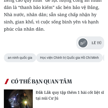
liêng cao quý nhất” để lực lượng Công an nhân
dân là “thanh bảo kiếm” sắc bén bảo vệ Đảng,
Nhà nước, nhân dân; sẵn sàng chấp nhận hy
sinh, gian khổ, vì cuộc sống bình yên và hạnh
phúc của nhân dân.
LÊ TÚ
an ninh quốc gia
Học viện Chính trị Quốc gia Hồ Chí Minh
CÓ THỂ BẠN QUAN TÂM
Đắk Lắk quy tập thêm 1 hài cốt liệt sĩ
tại núi Cư Jú