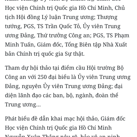
CHƯƠNG TRÌNH OCOP - MỖI XÃ
Học viện Chính trị Quốc gia Hồ Chí Minh, Chủ
MỘT SẢN PHẨM
tịch Hội đồng Lý luận Trung ương; Thượng
tướng, PGS, TS Trần Quốc Tỏ, Ủy viên Trung
RADIO
ương Đảng, Thứ trưởng Công an; PGS, TS Phạm
Minh Tuấn, Giám đốc, Tổng Biên tập Nhà Xuất
MEDIA CENTER
bản Chính trị quốc gia Sự thật.
E-Magazine
Tham dự hội thảo tại điểm cầu Hội trường Bộ
Video
Công an với 250 đại biểu là Ủy viên Trung ương
Đảng, nguyên Ủy viên Trung ương Đảng; đại
Media Chính trị
diện lãnh đạo các ban, bộ, ngành, đoàn thể
Media Kinh tế
Trung ương…
Media Văn hóa
Phát biểu đề dẫn khai mạc hội thảo, Giám đốc
Media Xã hội
Học viện Chính trị Quốc gia Hồ Chí Minh
Nguyễn Xuân Thắng nêu rõ, bảo vệ an ninh