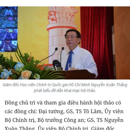
THỂ THAO
GIÁO DỤC
Y TẾ
KHOA HỌC - CÔNG NGHỆ
MÔI TRƯỜNG
BẠN ĐỌC
Giám đốc Học viện Chính trị Quốc gia Hồ Chí Minh Nguyễn Xuân Thắng
KIỂM CHỨNG THÔNG TIN
phát biểu đề dẫn khai mạc hội thảo.
Đồng chủ trì và tham gia điều hành hội thảo có
TRI THỨC CHUYÊN SÂU
các đồng chí: Đại tướng, GS, TS Tô Lâm, Ủy viên
54 DÂN TỘC VIỆT NAM
Bộ Chính trị, Bộ trưởng Công an; GS, TS Nguyễn
Xuân Thắng, Ủy viên Bộ Chính trị, Giám đốc