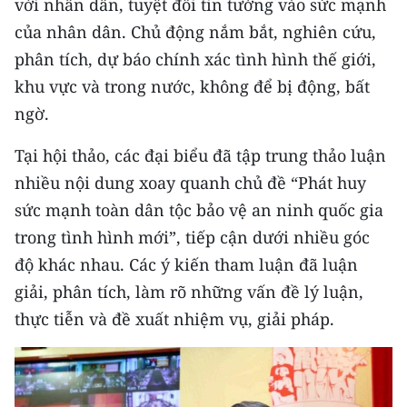
với nhân dân, tuyệt đối tin tưởng vào sức mạnh
của nhân dân. Chủ động nắm bắt, nghiên cứu,
CHUYÊN ĐỀ
phân tích, dự báo chính xác tình hình thế giới,
CÁC CHUYÊN TRANG
khu vực và trong nước, không để bị động, bất
ngờ.
VỀ BÁO NHÂN DÂN
Tại hội thảo, các đại biểu đã tập trung thảo luận
nhiều nội dung xoay quanh chủ đề “Phát huy
THỜI NAY
sức mạnh toàn dân tộc bảo vệ an ninh quốc gia
NHÂN DÂN CUỐI TUẦN
trong tình hình mới”, tiếp cận dưới nhiều góc
độ khác nhau. Các ý kiến tham luận đã luận
NHÂN DÂN HẰNG THÁNG
giải, phân tích, làm rõ những vấn đề lý luận,
MUA BÁO
thực tiễn và đề xuất nhiệm vụ, giải pháp.
ĐỌC BÁO IN