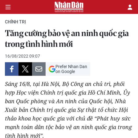
CHÍNH TRỊ
Tăng cường bảo vệ an ninh quốc gia
CHÍNH TRỊ
trong tình hình mới
KINH TẾ
16/08/2022 09:07
Prefer Nhan Dan
VĂN HÓA
on Google
Sáng 16/8, tại Hà Nội, Bộ Công an chủ trì, phối
XÃ HỘI
hợp Học viện Chính trị quốc gia Hồ Chí Minh, Ủy
ban Quốc phòng và An ninh của Quốc hội, Nhà
PHÁP LUẬT
Xuất bản Chính trị quốc gia Sự thật tổ chức Hội
DU LỊCH
thảo khoa học quốc gia với chủ đề “Phát huy sức
mạnh toàn dân tộc bảo vệ an ninh quốc gia trong
THẾ GIỚI
tình hình mới”.