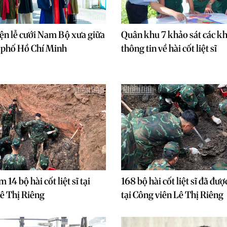
iện lễ cưới Nam Bộ xưa giữa
Quân khu 7 khảo sát các kh
 phố Hồ Chí Minh
thông tin về hài cốt liệt sĩ
 14 bộ hài cốt liệt sĩ tại
168 bộ hài cốt liệt sĩ đã đượ
ê Thị Riêng
tại Công viên Lê Thị Riêng