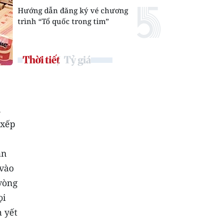
Hướng dẫn đăng ký vé chương
trình “Tổ quốc trong tim”
Thời tiết
Tỷ giá
,
 xếp
ần
 vào
 vòng
ọi
 yết