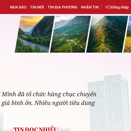
MUA BÁO
TIN MỚI
TIN ĐỊA PHƯƠNG
NHẬN TIN
Đăng nhập
í Minh đã tổ chức hàng chục chuyến
giá bình ổn. Nhiều người tiêu dùng
TIN ĐỌC NHIỀU