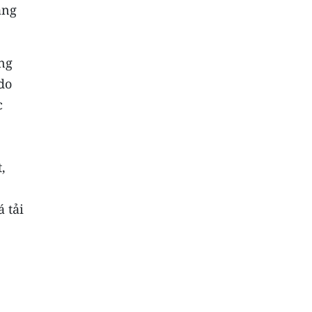
ằng
ng
do
c
,
 tải