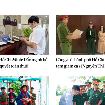
Hồ Chí Minh: Đẩy mạnh hỗ
Công an Thành phố Hồ Chí
 quyết toán thuế
tạm giam ca sĩ Nguyễn Thị