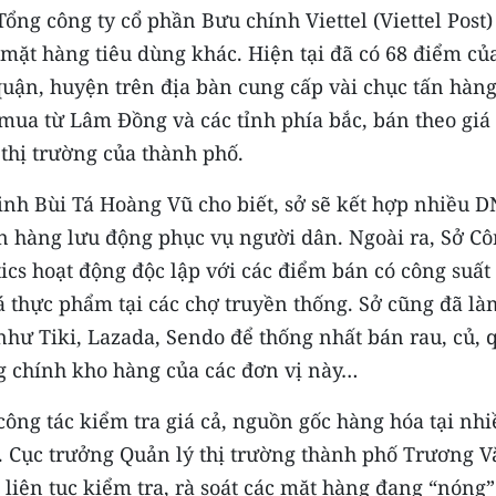
Tổng công ty cổ phần Bưu chính Viettel (Viettel Post)
 mặt hàng tiêu dùng khác. Hiện tại đã có 68 điểm củ
 quận, huyện trên địa bàn cung cấp vài chục tấn hàn
 mua từ Lâm Ðồng và các tỉnh phía bắc, bán theo giá
thị trường của thành phố.
nh Bùi Tá Hoàng Vũ cho biết, sở sẽ kết hợp nhiều D
n hàng lưu động phục vụ người dân. Ngoài ra, Sở C
ics hoạt động độc lập với các điểm bán có công suất
á thực phẩm tại các chợ truyền thống. Sở cũng đã là
hư Tiki, Lazada, Sendo để thống nhất bán rau, củ, 
g chính kho hàng của các đơn vị này…
ông tác kiểm tra giá cả, nguồn gốc hàng hóa tại nhi
 Cục trưởng Quản lý thị trường thành phố Trương V
sẽ liên tục kiểm tra, rà soát các mặt hàng đang “nóng”