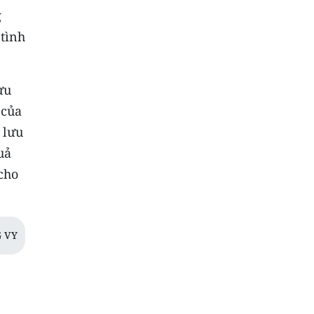
g
 tình
ưu
 của
 lưu
uả
cho
 VY