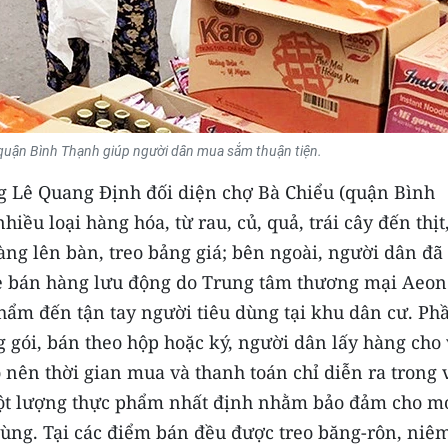
 quận Bình Thạnh giúp người dân mua sắm thuận tiện.
ng Lê Quang Ðịnh đối diện chợ Bà Chiểu (quận Bình
iều loại hàng hóa, từ rau, củ, quả, trái cây đến thịt
g lên bàn, treo bảng giá; bên ngoài, người dân đã
e bán hàng lưu động do Trung tâm thương mại Aeon
hẩm đến tận tay người tiêu dùng tại khu dân cư. Ph
 gói, bán theo hộp hoặc ký, người dân lấy hàng cho
 nên thời gian mua và thanh toán chỉ diễn ra trong
ột lượng thực phẩm nhất định nhằm bảo đảm cho m
ùng. Tại các điểm bán đều được treo băng-rôn, niêm