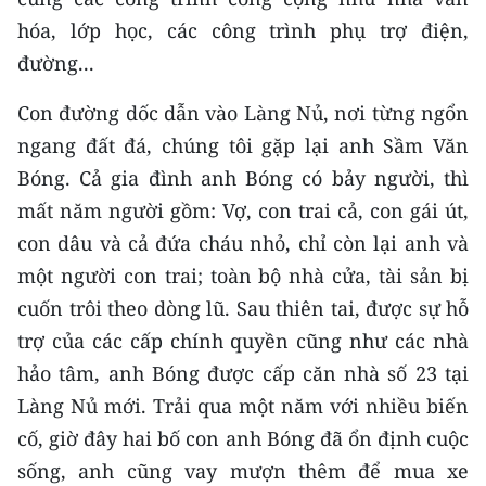
Media Pháp luật
hóa, lớp học, các công trình phụ trợ điện,
Media Du lịch
đường...
Media Thế giới
Con đường dốc dẫn vào Làng Nủ, nơi từng ngổn
ngang đất đá, chúng tôi gặp lại anh Sầm Văn
Media Thể thao
Bóng. Cả gia đình anh Bóng có bảy người, thì
Media Giáo dục
mất năm người gồm: Vợ, con trai cả, con gái út,
con dâu và cả đứa cháu nhỏ, chỉ còn lại anh và
Media Y tế
một người con trai; toàn bộ nhà cửa, tài sản bị
Media Khoa học - Công nghệ
cuốn trôi theo dòng lũ. Sau thiên tai, được sự hỗ
trợ của các cấp chính quyền cũng như các nhà
Media Môi trường
hảo tâm, anh Bóng được cấp căn nhà số 23 tại
Ảnh
Làng Nủ mới. Trải qua một năm với nhiều biến
cố, giờ đây hai bố con anh Bóng đã ổn định cuộc
Infographic
sống, anh cũng vay mượn thêm để mua xe