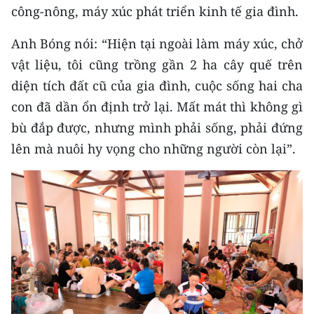
công-nông, máy xúc phát triển kinh tế gia đình.
TIN MỚI
Anh Bóng nói: “Hiện tại ngoài làm máy xúc, chở
TIN ĐỊA PHƯƠNG
vật liệu, tôi cũng trồng gần 2 ha cây quế trên
Trung du và miền núi phía Bắc
diện tích đất cũ của gia đình, cuộc sống hai cha
con đã dần ổn định trở lại. Mất mát thì không gì
Đồng bằng sông Hồng
bù đắp được, nhưng mình phải sống, phải đứng
Bắc Trung Bộ
lên mà nuôi hy vọng cho những người còn lại”.
Duyên hải Nam Trung Bộ và Tây
Nguyên
Đông Nam Bộ
Đồng bằng sông Cửu Long
Chuyên trang Hà Nội
Chuyên trang TP. Hồ Chí Minh