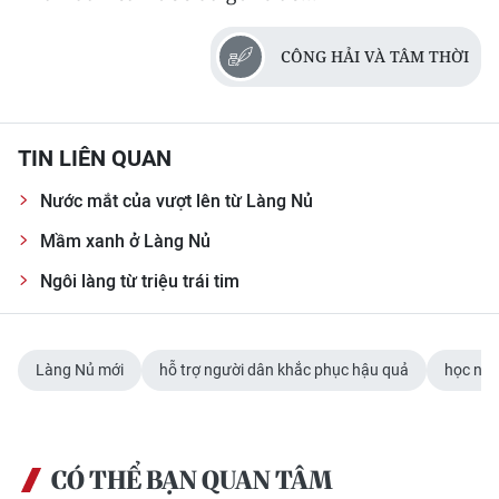
CÔNG HẢI VÀ TÂM THỜI
TIN LIÊN QUAN
Nước mắt của vượt lên từ Làng Nủ
Mầm xanh ở Làng Nủ
Ngôi làng từ triệu trái tim
Làng Nủ mới
hỗ trợ người dân khắc phục hậu quả
học ngh
CÓ THỂ BẠN QUAN TÂM