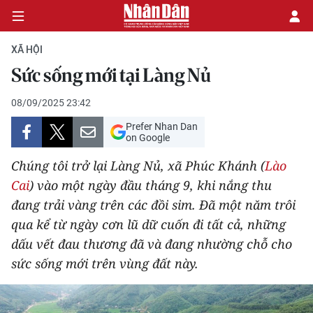
XÃ HỘI
Sức sống mới tại Làng Nủ
CHÍNH TRỊ
08/09/2025 23:42
Prefer Nhan Dan
KINH TẾ
on Google
VĂN HÓA
Chúng tôi trở lại Làng Nủ, xã Phúc Khánh (
Lào
Cai
) vào một ngày đầu tháng 9, khi nắng thu
XÃ HỘI
đang trải vàng trên các đồi sim. Đã một năm trôi
qua kể từ ngày cơn lũ dữ cuốn đi tất cả, những
PHÁP LUẬT
dấu vết đau thương đã và đang nhường chỗ cho
sức sống mới trên vùng đất này.
DU LỊCH
THẾ GIỚI