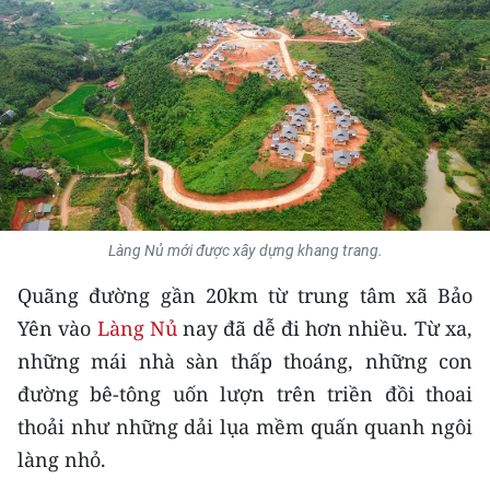
THỂ THAO
GIÁO DỤC
Y TẾ
KHOA HỌC - CÔNG NGHỆ
MÔI TRƯỜNG
Làng Nủ mới được xây dựng khang trang.
BẠN ĐỌC
Quãng đường gần 20km từ trung tâm xã Bảo
Yên vào
Làng Nủ
nay đã dễ đi hơn nhiều. Từ xa,
KIỂM CHỨNG THÔNG TIN
những mái nhà sàn thấp thoáng, những con
đường bê-tông uốn lượn trên triền đồi thoai
TRI THỨC CHUYÊN SÂU
thoải như những dải lụa mềm quấn quanh ngôi
54 DÂN TỘC VIỆT NAM
làng nhỏ.