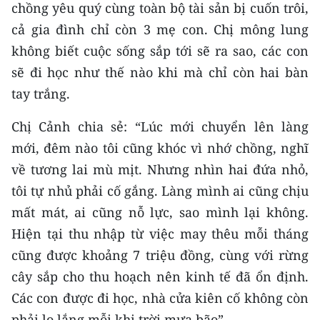
chồng yêu quý cùng toàn bộ tài sản bị cuốn trôi,
ENGLISH
cả gia đình chỉ còn 3 mẹ con. Chị mông lung
中文
không biết cuộc sống sắp tới sẽ ra sao, các con
sẽ đi học như thế nào khi mà chỉ còn hai bàn
FRANÇAIS
tay trắng.
РУССКИЙ
Chị Cảnh chia sẻ: “Lúc mới chuyển lên làng
ESPAÑOL
mới, đêm nào tôi cũng khóc vì nhớ chồng, nghĩ
về tương lai mù mịt. Nhưng nhìn hai đứa nhỏ,
한국어
tôi tự nhủ phải cố gắng. Làng mình ai cũng chịu
mất mát, ai cũng nỗ lực, sao mình lại không.
Hiện tại thu nhập từ việc may thêu mỗi tháng
cũng được khoảng 7 triệu đồng, cùng với rừng
cây sắp cho thu hoạch nên kinh tế đã ổn định.
Các con được đi học, nhà cửa kiên cố không còn
phải lo lắng mỗi khi trời mưa bão”.