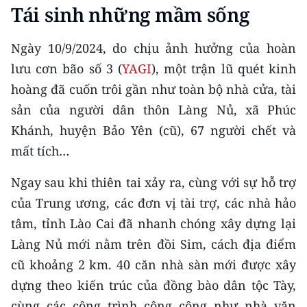
CHƯƠNG TRÌNH OCOP - MỖI XÃ
Tái sinh những mầm sống
MỘT SẢN PHẨM
Ngày 10/9/2024, do chịu ảnh hưởng của hoàn
RADIO
lưu cơn bão số 3 (
YAGI
), một trận lũ quét kinh
hoàng đã cuốn trôi gần như toàn bộ nhà cửa, tài
MEDIA CENTER
sản của người dân thôn Làng Nủ, xã Phúc
Khánh, huyện Bảo Yên (cũ), 67 người chết và
E-Magazine
mất tích…
Video
Ngay sau khi thiên tai xảy ra, cùng với sự hỗ trợ
Media Chính trị
của Trung ương, các đơn vị tài trợ, các nhà hảo
Media Kinh tế
tâm, tỉnh Lào Cai đã nhanh chóng xây dựng lại
Làng Nủ mới nằm trên đồi Sim, cách địa điểm
Media Văn hóa
cũ khoảng 2 km. 40 căn nhà sàn mới được xây
Media Xã hội
dựng theo kiến trúc của đồng bào dân tộc Tày,
cùng các công trình công cộng như nhà văn