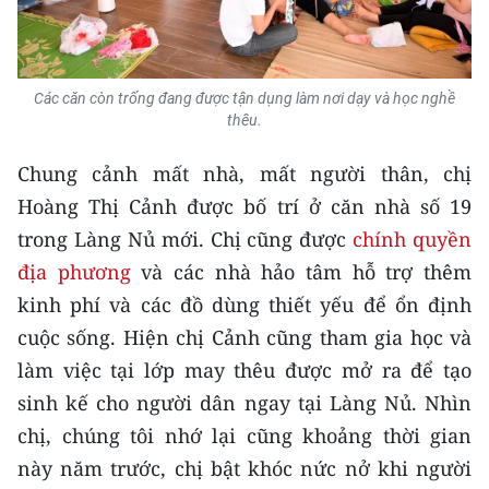
CHUYÊN ĐỀ
CÁC CHUYÊN TRANG
Các căn còn trống đang được tận dụng làm nơi dạy và học nghề
thêu.
VỀ BÁO NHÂN DÂN
Chung cảnh mất nhà, mất người thân, chị
Hoàng Thị Cảnh được bố trí ở căn nhà số 19
THỜI NAY
trong Làng Nủ mới. Chị cũng được
chính quyền
địa phương
và các nhà hảo tâm hỗ trợ thêm
NHÂN DÂN CUỐI TUẦN
kinh phí và các đồ dùng thiết yếu để ổn định
NHÂN DÂN HẰNG THÁNG
cuộc sống. Hiện chị Cảnh cũng tham gia học và
làm việc tại lớp may thêu được mở ra để tạo
MUA BÁO
sinh kế cho người dân ngay tại Làng Nủ. Nhìn
ĐỌC BÁO IN
chị, chúng tôi nhớ lại cũng khoảng thời gian
này năm trước, chị bật khóc nức nở khi người