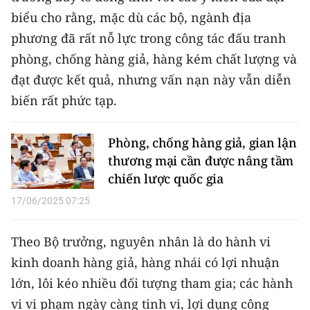
CHƯƠNG TRÌNH OCOP - MỖI XÃ
biểu cho rằng, mặc dù các bộ, ngành địa
MỘT SẢN PHẨM
phương đã rất nỗ lực trong công tác đấu tranh
phòng, chống hàng giả, hàng kém chất lượng và
RADIO
đạt được kết quả, nhưng vấn nạn này vẫn diễn
biến rất phức tạp.
MEDIA CENTER
E-Magazine
Phòng, chống hàng giả, gian lận
thương mại cần được nâng tầm
Video
chiến lược quốc gia
Media Chính trị
17/06/2025 07:25
Media Kinh tế
Theo Bộ trưởng, nguyên nhân là do hành vi
Media Văn hóa
kinh doanh hàng giả, hàng nhái có lợi nhuận
lớn, lôi kéo nhiều đối tượng tham gia; các hành
Media Xã hội
vi vi phạm ngày càng tinh vi, lợi dụng công