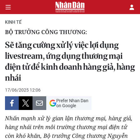
KINH TẾ
BỘ TRƯỞNG CÔNG THƯƠNG:
CHÍNH TRỊ
Sẽ tăng cường xử lý việc lợi dụng
livestream, ứng dụng thương mại
KINH TẾ
điện tử để kinh doanh hàng giả, hàng
VĂN HÓA
nhái
XÃ HỘI
17/06/2025 12:06
Prefer Nhan Dan
PHÁP LUẬT
on Google
DU LỊCH
Nhấn mạnh xử lý gian lận thương mại, hàng giả,
hàng nhái trên môi trường thương mại điện tử
THẾ GIỚI
còn khó khăn, Bộ trưởng Công thương Nguyễn