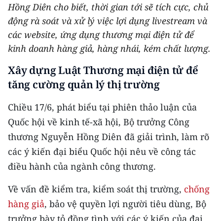
Hồng Diên cho biết, thời gian tới sẽ tích cực, chủ
THỂ THAO
động rà soát và xử lý việc lợi dụng livestream và
các website, ứng dụng thương mại điện tử để
GIÁO DỤC
kinh doanh hàng giả, hàng nhái, kém chất lượng.
Y TẾ
Xây dựng Luật Thương mại điện tử để
tăng cường quản lý thị trường
KHOA HỌC - CÔNG NGHỆ
Chiều 17/6, phát biểu tại phiên thảo luận của
MÔI TRƯỜNG
Quốc hội về kinh tế-xã hội, Bộ trưởng Công
BẠN ĐỌC
thương Nguyễn Hồng Diên đã giải trình, làm rõ
các ý kiến đại biểu Quốc hội nêu về công tác
KIỂM CHỨNG THÔNG TIN
điều hành của ngành công thương.
TRI THỨC CHUYÊN SÂU
Về vấn đề kiểm tra, kiểm soát thị trường,
chống
54 DÂN TỘC VIỆT NAM
hàng giả
, bảo vệ quyền lợi người tiêu dùng, Bộ
trưởng bày tỏ đồng tình với các ý kiến của đại