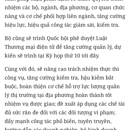
TIN MỚI
nhiệm các bộ, ngành, địa phương, cơ quan chức
năng và cơ chế phối hợp liên ngành, tăng cường
TIN ĐỊA PHƯƠNG
hiệu lực, hiệu quả công tác giám sát, kiểm tra.
Trung du và miền núi phía Bắc
Bộ cũng sẽ trình Quốc hội phê duyệt Luật
Đồng bằng sông Hồng
Thương mại điện tử để tăng cường quản lý, dự
kiến sẽ trình tại Kỳ họp thứ 10 tới đây.
Bắc Trung Bộ
Cùng với đó, sẽ nâng cao trách nhiệm thực thi
Duyên hải Nam Trung Bộ và Tây
công vụ, tăng cường kiểm tra, hậu kiểm bắt
Nguyên
buộc, hoàn thiện cơ chế hỗ trợ lực lượng quản
Đông Nam Bộ
lý thị trường tại địa phương hoàn thành tốt
nhiệm vụ được giao; đề xuất áp dụng các chế tài
Đồng bằng sông Cửu Long
đủ sức răn đe đối với các đối tượng vi phạm;
Chuyên trang Hà Nội
đẩy mạnh công tác phổ biến, tuyên truyền,
Chuyên trang TP. Hồ Chí Minh
hướng dẫn các doanh nghiệp, hộ kinh doanh