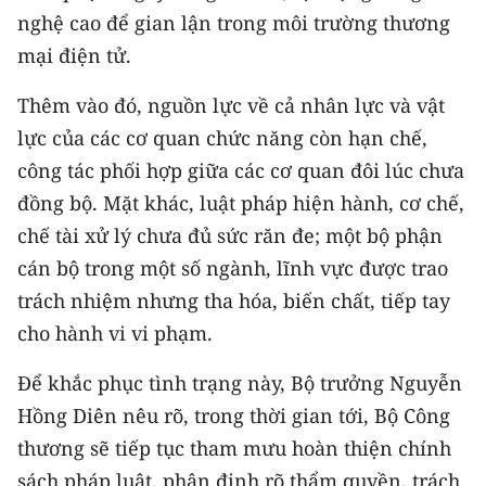
Media Pháp luật
nghệ cao để gian lận trong môi trường thương
mại điện tử.
Media Du lịch
Thêm vào đó, nguồn lực về cả nhân lực và vật
Media Thế giới
lực của các cơ quan chức năng còn hạn chế,
Media Thể thao
công tác phối hợp giữa các cơ quan đôi lúc chưa
Media Giáo dục
đồng bộ. Mặt khác, luật pháp hiện hành, cơ chế,
chế tài xử lý chưa đủ sức răn đe; một bộ phận
Media Y tế
cán bộ trong một số ngành, lĩnh vực được trao
Media Khoa học - Công nghệ
trách nhiệm nhưng tha hóa, biến chất, tiếp tay
cho hành vi vi phạm.
Media Môi trường
Để khắc phục tình trạng này, Bộ trưởng Nguyễn
Ảnh
Hồng Diên nêu rõ, trong thời gian tới, Bộ Công
Infographic
thương sẽ tiếp tục tham mưu hoàn thiện chính
sách pháp luật, phân định rõ thẩm quyền, trách