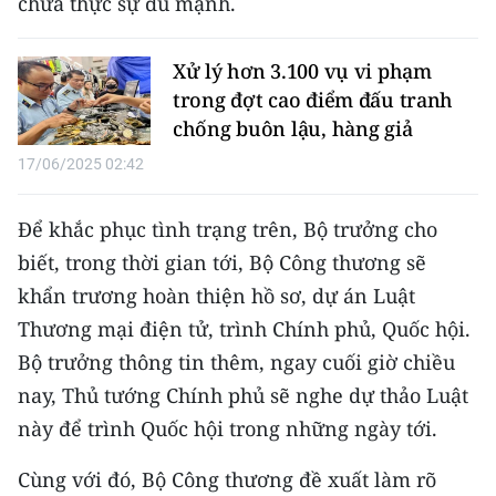
chưa thực sự đủ mạnh.
ENGLISH
中文
Xử lý hơn 3.100 vụ vi phạm
trong đợt cao điểm đấu tranh
FRANÇAIS
chống buôn lậu, hàng giả
17/06/2025 02:42
РУССКИЙ
ESPAÑOL
Để khắc phục tình trạng trên, Bộ trưởng cho
biết, trong thời gian tới, Bộ Công thương sẽ
한국어
khẩn trương hoàn thiện hồ sơ, dự án Luật
Thương mại điện tử, trình Chính phủ, Quốc hội.
Bộ trưởng thông tin thêm, ngay cuối giờ chiều
nay, Thủ tướng Chính phủ sẽ nghe dự thảo Luật
này để trình Quốc hội trong những ngày tới.
Cùng với đó, Bộ Công thương đề xuất làm rõ