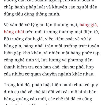
chấp hành pháp luật và khuyến cáo người tiêu
CHUYÊN ĐỀ
dùng tiêu dùng thông minh.
CÁC CHUYÊN TRANG
Về vấn đề xử lý gian lận thương mại,
hàng giả,
hàng nhái
trên môi trường thương mại điện tử,
VỀ BÁO NHÂN DÂN
Bộ trưởng đánh giá, việc kiểm soát và xử lý
hàng giả, hàng nhái trên môi trường trực tuyến
THỜI NAY
luôn gặp khó khăn, vì nhiều mặt hàng phức tạp,
NHÂN DÂN CUỐI TUẦN
công nghệ tinh vi, lực lượng và phương tiện
thanh kiểm tra còn hạn chế, cần sự phối hợp
NHÂN DÂN HẰNG THÁNG
của nhiều cơ quan chuyên ngành khác nhau.
MUA BÁO
Trong khi đó, pháp luật hiện hành chưa có quy
định cụ thể về chế tài đối với các mô hình bán
ĐỌC BÁO IN
hàng, quảng cáo mới, các chế tài đã có cũng