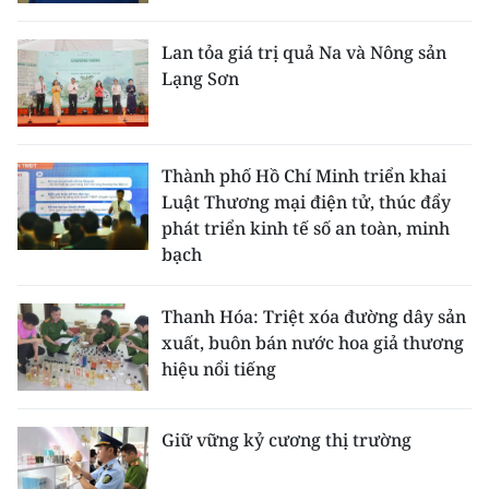
CHƯƠNG TRÌNH OCOP - MỖI XÃ
MỘT SẢN PHẨM
Lan tỏa giá trị quả Na và Nông sản
Lạng Sơn
RADIO
MEDIA CENTER
Thành phố Hồ Chí Minh triển khai
Luật Thương mại điện tử, thúc đẩy
E-Magazine
phát triển kinh tế số an toàn, minh
bạch
Video
Media Chính trị
Thanh Hóa: Triệt xóa đường dây sản
xuất, buôn bán nước hoa giả thương
Media Kinh tế
hiệu nổi tiếng
Media Văn hóa
Giữ vững kỷ cương thị trường
Media Xã hội