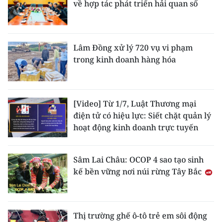
về hợp tác phát triển hải quan số
ENGLISH
中文
Lâm Đồng xử lý 720 vụ vi phạm
FRANÇAIS
trong kinh doanh hàng hóa
РУССКИЙ
ESPAÑOL
[Video] Từ 1/7, Luật Thương mại
điện tử có hiệu lực: Siết chặt quản lý
한국어
hoạt động kinh doanh trực tuyến
Sâm Lai Châu: OCOP 4 sao tạo sinh
kế bền vững nơi núi rừng Tây Bắc
Thị trường ghế ô-tô trẻ em sôi động