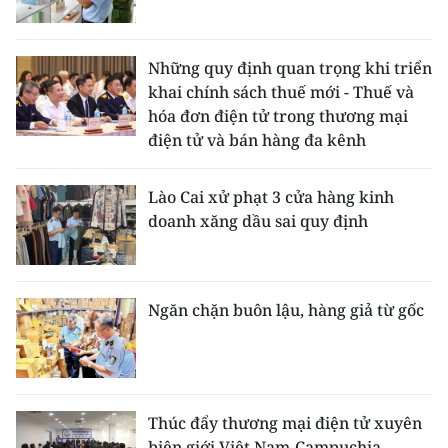
Media Pháp luật
Media Du lịch
Những quy định quan trọng khi triển
khai chính sách thuế mới - Thuế và
Media Thế giới
hóa đơn điện tử trong thương mại
Media Thể thao
điện tử và bán hàng đa kênh
Media Giáo dục
Lào Cai xử phạt 3 cửa hàng kinh
doanh xăng dầu sai quy định
Media Y tế
Media Khoa học - Công nghệ
Ngăn chặn buôn lậu, hàng giả từ gốc
Media Môi trường
Ảnh
Infographic
Thúc đẩy thương mại điện tử xuyên
biên giới Việt Nam-Campuchia