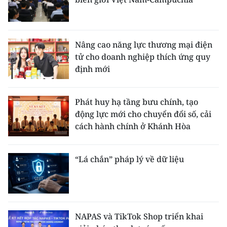
TIN MỚI
TIN ĐỊA PHƯƠNG
Nâng cao năng lực thương mại điện
tử cho doanh nghiệp thích ứng quy
Trung du và miền núi phía Bắc
định mới
Đồng bằng sông Hồng
Bắc Trung Bộ
Phát huy hạ tầng bưu chính, tạo
động lực mới cho chuyển đổi số, cải
Duyên hải Nam Trung Bộ và Tây
cách hành chính ở Khánh Hòa
Nguyên
Đông Nam Bộ
“Lá chắn” pháp lý về dữ liệu
Đồng bằng sông Cửu Long
Chuyên trang Hà Nội
NAPAS và TikTok Shop triển khai
Chuyên trang TP. Hồ Chí Minh