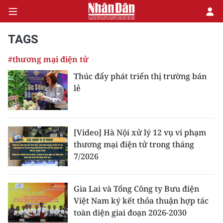
TAGS
#thương mại điện tử
CHÍNH TRỊ
Thúc đẩy phát triển thị trường bán
lẻ
KINH TẾ
VĂN HÓA
[Video] Hà Nội xử lý 12 vụ vi phạm
XÃ HỘI
thương mại điện tử trong tháng
7/2026
PHÁP LUẬT
DU LỊCH
Gia Lai và Tổng Công ty Bưu điện
Việt Nam ký kết thỏa thuận hợp tác
THẾ GIỚI
toàn diện giai đoạn 2026-2030