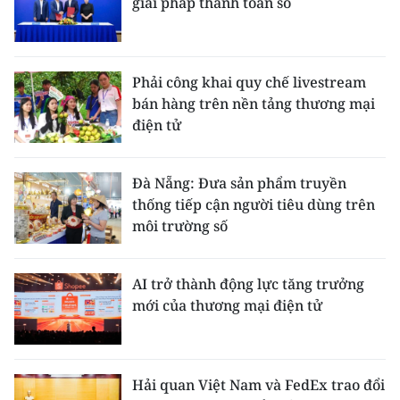
giải pháp thanh toán số
CHUYÊN ĐỀ
CÁC CHUYÊN TRANG
Phải công khai quy chế livestream
bán hàng trên nền tảng thương mại
điện tử
VỀ BÁO NHÂN DÂN
THỜI NAY
Đà Nẵng: Đưa sản phẩm truyền
thống tiếp cận người tiêu dùng trên
NHÂN DÂN CUỐI TUẦN
môi trường số
NHÂN DÂN HẰNG THÁNG
AI trở thành động lực tăng trưởng
mới của thương mại điện tử
MUA BÁO
ĐỌC BÁO IN
Hải quan Việt Nam và FedEx trao đổi