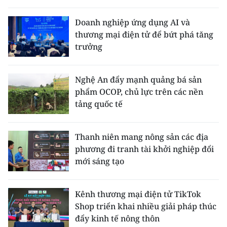
THỂ THAO
Doanh nghiệp ứng dụng AI và
thương mại điện tử để bứt phá tăng
GIÁO DỤC
trưởng
Y TẾ
Nghệ An đẩy mạnh quảng bá sản
KHOA HỌC - CÔNG NGHỆ
phẩm OCOP, chủ lực trên các nền
tảng quốc tế
MÔI TRƯỜNG
BẠN ĐỌC
Thanh niên mang nông sản các địa
phương đi tranh tài khởi nghiệp đổi
KIỂM CHỨNG THÔNG TIN
mới sáng tạo
TRI THỨC CHUYÊN SÂU
Kênh thương mại điện tử TikTok
Shop triển khai nhiều giải pháp thúc
54 DÂN TỘC VIỆT NAM
đẩy kinh tế nông thôn