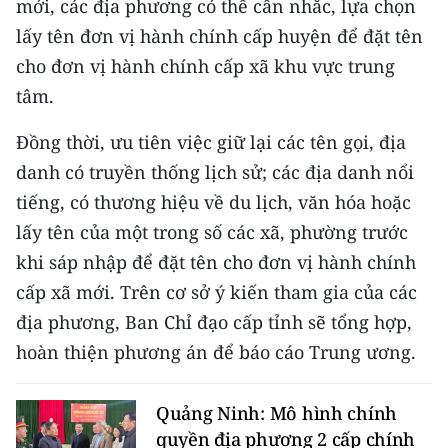
mới, các địa phương có thể cân nhắc, lựa chọn
Media Pháp luật
lấy tên đơn vị hành chính cấp huyện để đặt tên
Media Du lịch
cho đơn vị hành chính cấp xã khu vực trung
tâm.
Media Thế giới
Media Thể thao
Đồng thời, ưu tiên việc giữ lại các tên gọi, địa
danh có truyền thống lịch sử; các địa danh nổi
Media Giáo dục
tiếng, có thương hiệu về du lịch, văn hóa hoặc
Media Y tế
lấy tên của một trong số các xã, phường trước
khi sáp nhập để đặt tên cho đơn vị hành chính
Media Khoa học - Công nghệ
cấp xã mới. Trên cơ sở ý kiến tham gia của các
Media Môi trường
địa phương, Ban Chỉ đạo cấp tỉnh sẽ tổng hợp,
hoàn thiện phương án để báo cáo Trung ương.
Ảnh
Infographic
Quảng Ninh: Mô hình chính
quyền địa phương 2 cấp chính