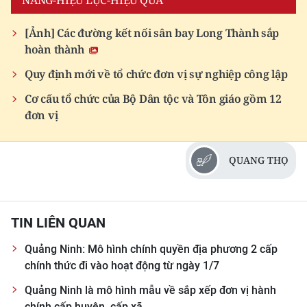
NĂNG-HIỆU LỰC-HIỆU QUẢ
ENGLISH
[Ảnh] Các đường kết nối sân bay Long Thành sắp
中文
hoàn thành
Quy định mới về tổ chức đơn vị sự nghiệp công lập
FRANÇAIS
Cơ cấu tổ chức của Bộ Dân tộc và Tôn giáo gồm 12
РУССКИЙ
đơn vị
ESPAÑOL
QUANG THỌ
한국어
TIN LIÊN QUAN
Quảng Ninh: Mô hình chính quyền địa phương 2 cấp
chính thức đi vào hoạt động từ ngày 1/7
Quảng Ninh là mô hình mẫu về sắp xếp đơn vị hành
chính cấp huyện, cấp xã