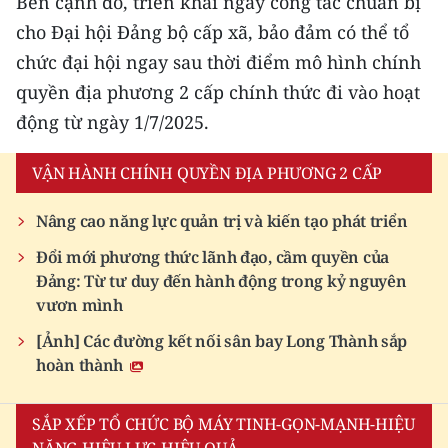
Bên cạnh đó, triển khai ngay công tác chuẩn bị
cho Đại hội Đảng bộ cấp xã, bảo đảm có thể tổ
CHUYÊN ĐỀ
chức đại hội ngay sau thời điểm mô hình chính
CÁC CHUYÊN TRANG
quyền địa phương 2 cấp chính thức đi vào hoạt
động từ ngày 1/7/2025.
VỀ BÁO NHÂN DÂN
VẬN HÀNH CHÍNH QUYỀN ĐỊA PHƯƠNG 2 CẤP
THỜI NAY
Nâng cao năng lực quản trị và kiến tạo phát triển
NHÂN DÂN CUỐI TUẦN
Đổi mới phương thức lãnh đạo, cầm quyền của
Đảng: Từ tư duy đến hành động trong kỷ nguyên
NHÂN DÂN HẰNG THÁNG
vươn mình
[Ảnh] Các đường kết nối sân bay Long Thành sắp
MUA BÁO
hoàn thành
ĐỌC BÁO IN
SẮP XẾP TỔ CHỨC BỘ MÁY TINH-GỌN-MẠNH-HIỆU