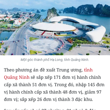
THỂ THAO
GIÁO DỤC
Y TẾ
KHOA HỌC - CÔNG NGHỆ
MÔI TRƯỜNG
Một góc thành phố Hạ Long, tỉnh Quảng Ninh.
BẠN ĐỌC
Theo phương án đề xuất Trung ương,
tỉnh
KIỂM CHỨNG THÔNG TIN
Quảng Ninh
sẽ sắp xếp 171 đơn vị hành chính
cấp xã thành 51 đơn vị. Trong đó, nhập 145 đơn
TRI THỨC CHUYÊN SÂU
vị hành chính cấp xã thành 48 đơn vị, giảm 97
đơn vị; sắp xếp 26 đơn vị thành 3 đặc khu.
54 DÂN TỘC VIỆT NAM