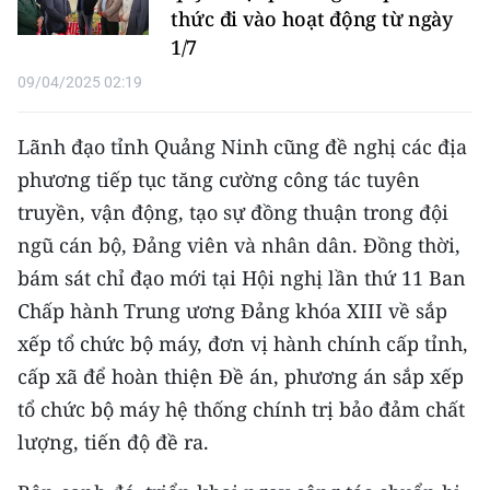
thức đi vào hoạt động từ ngày
TIN MỚI
1/7
TIN ĐỊA PHƯƠNG
09/04/2025 02:19
Trung du và miền núi phía Bắc
Lãnh đạo tỉnh Quảng Ninh cũng đề nghị các địa
Đồng bằng sông Hồng
phương tiếp tục tăng cường công tác tuyên
truyền, vận động, tạo sự đồng thuận trong đội
Bắc Trung Bộ
ngũ cán bộ, Đảng viên và nhân dân. Đồng thời,
Duyên hải Nam Trung Bộ và Tây
bám sát chỉ đạo mới tại Hội nghị lần thứ 11 Ban
Nguyên
Chấp hành Trung ương Đảng khóa XIII về sắp
xếp tổ chức bộ máy, đơn vị hành chính cấp tỉnh,
Đông Nam Bộ
cấp xã để hoàn thiện Đề án, phương án sắp xếp
Đồng bằng sông Cửu Long
tổ chức bộ máy hệ thống chính trị bảo đảm chất
Chuyên trang Hà Nội
lượng, tiến độ đề ra.
Chuyên trang TP. Hồ Chí Minh