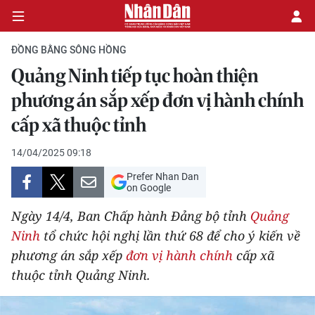
ĐỒNG BẰNG SÔNG HỒNG
Quảng Ninh tiếp tục hoàn thiện
CHÍNH TRỊ
phương án sắp xếp đơn vị hành chính
cấp xã thuộc tỉnh
KINH TẾ
14/04/2025 09:18
VĂN HÓA
Prefer Nhan Dan
on Google
XÃ HỘI
Ngày 14/4, Ban Chấp hành Đảng bộ tỉnh
Quảng
PHÁP LUẬT
Ninh
tổ chức hội nghị lần thứ 68 để cho ý kiến về
phương án sắp xếp
đơn vị hành chính
cấp xã
DU LỊCH
thuộc tỉnh Quảng Ninh.
THẾ GIỚI