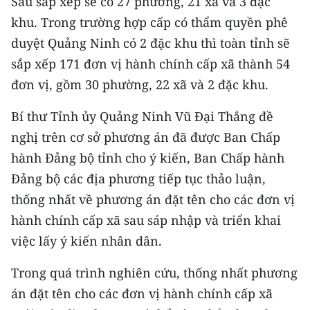
Sau sắp xếp sẽ có 27 phường, 21 xã và 3 đặc
CHƯƠNG TRÌNH OCOP - MỖI XÃ
khu. Trong trường hợp cấp có thẩm quyền phê
MỘT SẢN PHẨM
duyệt Quảng Ninh có 2 đặc khu thì toàn tỉnh sẽ
sắp xếp 171 đơn vị hành chính cấp xã thành 54
RADIO
đơn vị, gồm 30 phường, 22 xã và 2 đặc khu.
MEDIA CENTER
Bí thư Tỉnh ủy Quảng Ninh Vũ Đại Thắng đề
E-Magazine
nghị trên cơ sở phương án đã được Ban Chấp
hành Đảng bộ tỉnh cho ý kiến, Ban Chấp hành
Video
Đảng bộ các địa phương tiếp tục thảo luận,
Media Chính trị
thống nhất về phương án đặt tên cho các đơn vị
hành chính cấp xã sau sáp nhập và triển khai
Media Kinh tế
việc lấy ý kiến nhân dân.
Media Văn hóa
Trong quá trình nghiên cứu, thống nhất phương
Media Xã hội
án đặt tên cho các đơn vị hành chính cấp xã