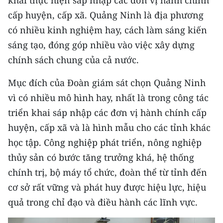
CHƯƠNG TRÌNH OCOP - MỖI XÃ
cấp huyện, cấp xã. Quảng Ninh là địa phương
MỘT SẢN PHẨM
có nhiều kinh nghiệm hay, cách làm sáng kiến
sáng tạo, đóng góp nhiều vào việc xây dựng
RADIO
chính sách chung của cả nước.
MEDIA CENTER
Mục đích của Đoàn giám sát chọn Quảng Ninh
E-Magazine
vì có nhiều mô hình hay, nhất là trong công tác
triển khai sáp nhập các đơn vị hành chính cấp
Video
huyện, cấp xã và là hình mẫu cho các tỉnh khác
Media Chính trị
học tập. Công nghiệp phát triển, nông nghiệp
thủy sản có bước tăng trưởng khá, hệ thống
Media Kinh tế
chính trị, bộ máy tổ chức, đoàn thể từ tỉnh đến
Media Văn hóa
cơ sở rất vững và phát huy được hiệu lực, hiệu
quả trong chỉ đạo và điều hành các lĩnh vực.
Media Xã hội