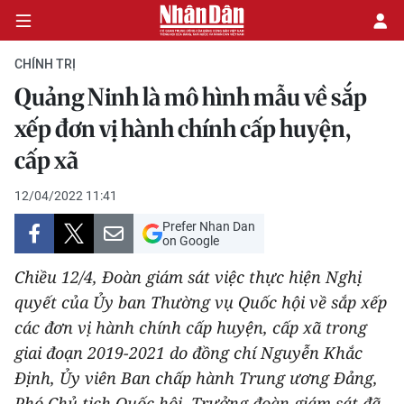
CHÍNH TRỊ
Quảng Ninh là mô hình mẫu về sắp
CHÍNH TRỊ
xếp đơn vị hành chính cấp huyện,
cấp xã
KINH TẾ
12/04/2022 11:41
VĂN HÓA
Prefer Nhan Dan
on Google
XÃ HỘI
Chiều 12/4, Đoàn giám sát việc thực hiện Nghị
PHÁP LUẬT
quyết của Ủy ban Thường vụ Quốc hội về sắp xếp
các đơn vị hành chính cấp huyện, cấp xã trong
DU LỊCH
giai đoạn 2019-2021 do đồng chí Nguyễn Khắc
Định, Ủy viên Ban chấp hành Trung ương Đảng,
THẾ GIỚI
Phó Chủ tịch Quốc hội, Trưởng đoàn giám sát đã