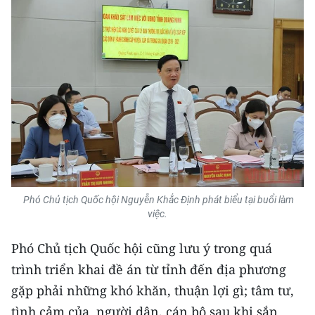
Media Pháp luật
Media Du lịch
Media Thế giới
Media Thể thao
Media Giáo dục
Media Y tế
Media Khoa học - Công nghệ
Phó Chủ tịch Quốc hội Nguyễn Khắc Định phát biểu tại buổi làm
việc.
Media Môi trường
Phó Chủ tịch Quốc hội cũng lưu ý trong quá
Ảnh
trình triển khai đề án từ tỉnh đến địa phương
Infographic
gặp phải những khó khăn, thuận lợi gì; tâm tư,
tình cảm của người dân, cán bộ sau khi sắp