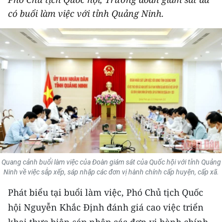
THỂ THAO
có buổi làm việc với tỉnh Quảng Ninh.
GIÁO DỤC
Y TẾ
KHOA HỌC - CÔNG NGHỆ
MÔI TRƯỜNG
BẠN ĐỌC
KIỂM CHỨNG THÔNG TIN
Quang cảnh buổi làm việc của Đoàn giám sát của Quốc hội với tỉnh Quảng
Ninh về việc sắp xếp, sáp nhập các đơn vị hành chính cấp huyện, cấp xã.
TRI THỨC CHUYÊN SÂU
Phát biểu tại buổi làm việc, Phó Chủ tịch Quốc
54 DÂN TỘC VIỆT NAM
hội Nguyễn Khắc Định đánh giá cao việc triển
khai thực hiện sáp nhập các đơn vị hành chính