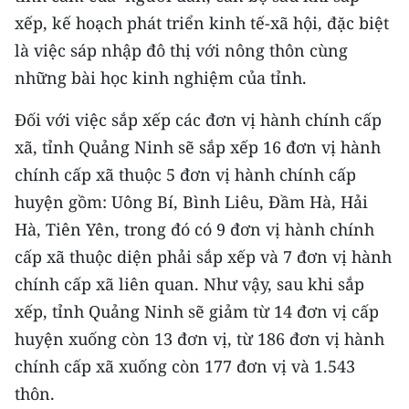
TIN MỚI
xếp, kế hoạch phát triển kinh tế-xã hội, đặc biệt
là việc sáp nhập đô thị với nông thôn cùng
TIN ĐỊA PHƯƠNG
những bài học kinh nghiệm của tỉnh.
Trung du và miền núi phía Bắc
Đối với việc sắp xếp các đơn vị hành chính cấp
Đồng bằng sông Hồng
xã, tỉnh Quảng Ninh sẽ sắp xếp 16 đơn vị hành
chính cấp xã thuộc 5 đơn vị hành chính cấp
Bắc Trung Bộ
huyện gồm: Uông Bí, Bình Liêu, Đầm Hà, Hải
Duyên hải Nam Trung Bộ và Tây
Hà, Tiên Yên, trong đó có 9 đơn vị hành chính
Nguyên
cấp xã thuộc diện phải sắp xếp và 7 đơn vị hành
chính cấp xã liên quan. Như vậy, sau khi sắp
Đông Nam Bộ
xếp, tỉnh Quảng Ninh sẽ giảm từ 14 đơn vị cấp
Đồng bằng sông Cửu Long
huyện xuống còn 13 đơn vị, từ 186 đơn vị hành
chính cấp xã xuống còn 177 đơn vị và 1.543
Chuyên trang Hà Nội
thôn.
Chuyên trang TP. Hồ Chí Minh