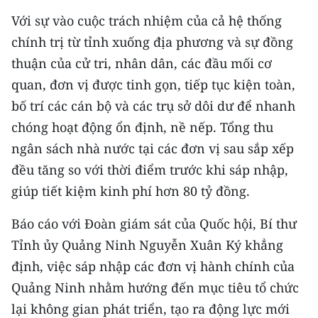
Với sự vào cuộc trách nhiệm của cả hệ thống
CHUYÊN ĐỀ
chính trị từ tỉnh xuống địa phương và sự đồng
thuận của cử tri, nhân dân, các đầu mối cơ
CÁC CHUYÊN TRANG
quan, đơn vị được tinh gọn, tiếp tục kiện toàn,
bố trí các cán bộ và các trụ sở dôi dư để nhanh
VỀ BÁO NHÂN DÂN
chóng hoạt động ổn định, nề nếp. Tổng thu
THỜI NAY
ngân sách nhà nước tại các đơn vị sau sắp xếp
đều tăng so với thời điểm trước khi sáp nhập,
NHÂN DÂN CUỐI TUẦN
giúp tiết kiệm kinh phí hơn 80 tỷ đồng.
NHÂN DÂN HẰNG THÁNG
Báo cáo với Đoàn giám sát của Quốc hội, Bí thư
Tỉnh ủy Quảng Ninh Nguyễn Xuân Ký khẳng
MUA BÁO
định, việc sáp nhập các đơn vị hành chính của
ĐỌC BÁO IN
Quảng Ninh nhằm hướng đến mục tiêu tổ chức
lại không gian phát triển, tạo ra động lực mới