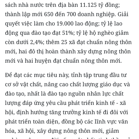
sách nhà nước trên địa bàn 11.125 tỷ đồng;
TIN MỚI
thành lập mới 650 đến 700 doanh nghiệp. Giải
TIN ĐỊA PHƯƠNG
quyết việc làm cho 19.000 lao động; tỷ lệ lao
động qua đào tạo đạt 51%; tỷ lệ hộ nghèo giảm
Trung du và miền núi phía Bắc
còn dưới 2,4%; thêm 25 xã đạt chuẩn nông thôn
Đồng bằng sông Hồng
mới, hai đô thị hoàn thành xây dựng nông thôn
mới và hai huyện đạt chuẩn nông thôn mới.
Bắc Trung Bộ
Để đạt các mục tiêu này, tỉnh tập trung đầu tư
Duyên hải Nam Trung Bộ và Tây
Nguyên
cơ sở vật chất, nâng cao chất lượng giáo dục và
đào tạo, nhất là đào tạo nguồn nhân lực chất
Đông Nam Bộ
lượng đáp ứng yêu cầu phát triển kinh tế - xã
Đồng bằng sông Cửu Long
hội, định hướng tăng trưởng kinh tế đi đôi với
phát triển toàn diện, đồng bộ các lĩnh vực văn
Chuyên trang Hà Nội
hóa, xã hội, xây dựng nông thôn mới, giảm
Chuyên trang TP. Hồ Chí Minh