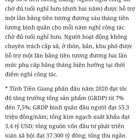
Media Pháp luật
chờ đủ tuổi nghỉ hưu (dưới hai năm) được hỗ trợ
Media Du lịch
một lần bằng tiền tương đương sáu tháng tiền
lương bình quân cho mỗi năm nghỉ công tác
Media Thế giới
chờ đủ tuổi nghỉ hưu. Người hoạt động không
Media Thể thao
chuyên trách cấp xã, ở thôn, bản, khu phố được
hỗ trợ một lần bằng tiền tương đương hai lần
Media Giáo dục
mức phụ cấp hằng tháng hiện hưởng tại thời
Media Y tế
điểm nghỉ công tác.
Media Khoa học - Công nghệ
* Tỉnh Tiền Giang phấn đấu năm 2020 đạt tốc
độ tăng trưởng tổng sản phẩm (GRDP) từ 7%
Media Môi trường
đến 7,5%; GRDP bình quân đầu người đạt 55,3
Ảnh
triệu đồng/năm; tổng kim ngạch xuất khẩu đạt
3,4 tỷ USD; tổng nguồn vốn đầu tư phát triển
Infographic
toàn xã hội đạt 37.300 tỷ đồng; tổng thu ngân