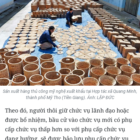
THỂ THAO
GIÁO DỤC
Y TẾ
KHOA HỌC - CÔNG NGHỆ
MÔI TRƯỜNG
BẠN ĐỌC
Sản xuất hàng thủ công mỹ nghệ xuất khẩu tại Hợp tác xã Quang Minh,
KIỂM CHỨNG THÔNG TIN
thành phố Mỹ Tho (Tiền Giang). Ảnh: LẬP ĐỨC
Theo đó, người thôi giữ chức vụ lãnh đạo hoặc
TRI THỨC CHUYÊN SÂU
được bổ nhiệm, bầu cử vào chức vụ mới có phụ
54 DÂN TỘC VIỆT NAM
cấp chức vụ thấp hơn so với phụ cấp chức vụ
đang hưởng, sẽ được bảo lưu phụ cấp chức vụ