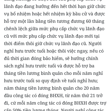
CHƯƠNG TRÌNH OCOP - MỖI XÃ
lãnh đạo đang hưởng đến hết thời hạn giữ chức
MỘT SẢN PHẨM
vụ bổ nhiệm hoặc hết nhiệm kỳ bầu cử và được
hỗ trợ một lần bằng tiền tương đương 60 tháng
RADIO
chênh lệch giữa mức phụ cấp chức vụ lãnh đạo
cũ với mức phụ cấp chức vụ lãnh đạo mới tại
MEDIA CENTER
thời điểm thôi giữ chức vụ lãnh đạo cũ. Người
E-Magazine
nghỉ hưu trước tuổi hoặc thôi việc ngay, nếu có
đủ thời gian đóng bảo hiểm, sẽ hưởng chính
Video
sách nghỉ hưu trước tuổi và được hỗ trợ ba
Media Chính trị
tháng tiền lương bình quân cho mỗi năm nghỉ
hưu trước tuổi so quy định về tuổi nghỉ hưu;
Media Kinh tế
năm tháng tiền lương bình quân cho 20 năm
Media Văn hóa
đầu công tác có đóng BHXH, từ năm thứ 21 trở
Media Xã hội
đi, cứ mỗi năm công tác có đóng BHXH được trợ
cấp 50% tiền lương tháng. Người nghỉ công tác