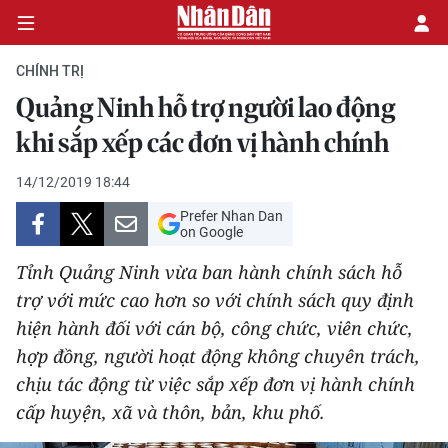
CHÍNH TRỊ
Quảng Ninh hỗ trợ người lao động
CHÍNH TRỊ
khi sắp xếp các đơn vị hành chính
KINH TẾ
14/12/2019 18:44
Prefer Nhan Dan
VĂN HÓA
on Google
Tỉnh Quảng Ninh vừa ban hành chính sách hỗ
XÃ HỘI
trợ với mức cao hơn so với chính sách quy định
hiện hành đối với cán bộ, công chức, viên chức,
PHÁP LUẬT
hợp đồng, người hoạt động không chuyên trách,
DU LỊCH
chịu tác động từ việc sắp xếp đơn vị hành chính
cấp huyện, xã và thôn, bản, khu phố.
THẾ GIỚI