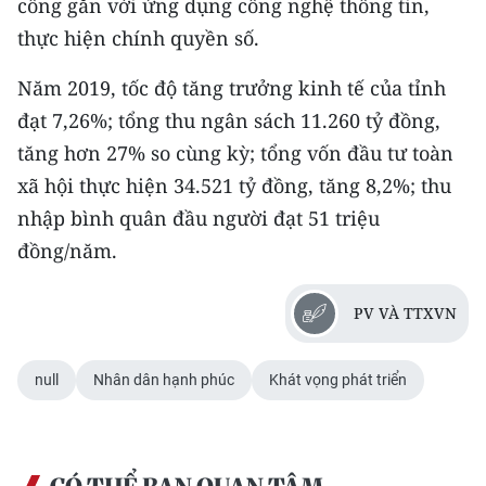
công gắn với ứng dụng công nghệ thông tin,
ENGLISH
thực hiện chính quyền số.
中文
Năm 2019, tốc độ tăng trưởng kinh tế của tỉnh
FRANÇAIS
đạt 7,26%; tổng thu ngân sách 11.260 tỷ đồng,
tăng hơn 27% so cùng kỳ; tổng vốn đầu tư toàn
РУССКИЙ
xã hội thực hiện 34.521 tỷ đồng, tăng 8,2%; thu
nhập bình quân đầu người đạt 51 triệu
ESPAÑOL
đồng/năm.
한국어
PV VÀ TTXVN
null
Nhân dân hạnh phúc
Khát vọng phát triển