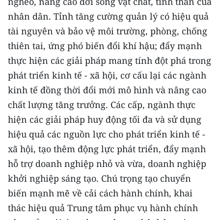
nghèo, nâng cao đời sống vật chất, tinh thần của
nhân dân. Tỉnh tăng cường quản lý có hiệu quả
CHUYÊN ĐỀ
tài nguyên và bảo vệ môi trường, phòng, chống
CÁC CHUYÊN TRANG
thiên tai, ứng phó biến đổi khí hậu; đẩy mạnh
thực hiện các giải pháp mang tính đột phá trong
phát triển kinh tế - xã hội, cơ cấu lại các ngành
VỀ BÁO NHÂN DÂN
kinh tế đồng thời đổi mới mô hình và nâng cao
THỜI NAY
chất lượng tăng trưởng. Các cấp, ngành thực
hiện các giải pháp huy động tối đa và sử dụng
NHÂN DÂN CUỐI TUẦN
hiệu quả các nguồn lực cho phát triển kinh tế -
NHÂN DÂN HẰNG THÁNG
xã hội, tạo thêm động lực phát triển, đẩy mạnh
hỗ trợ doanh nghiệp nhỏ và vừa, doanh nghiệp
MUA BÁO
khởi nghiệp sáng tạo. Chú trọng tạo chuyển
biến mạnh mẽ về cải cách hành chính, khai
ĐỌC BÁO IN
thác hiệu quả Trung tâm phục vụ hành chính