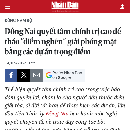
ĐÔNG NAM BỘ
Đồng Nai quyết tâm chính trị cao để
CHÍNH TRỊ
tháo "điểm nghẽn" giải phóng mặt
bằng các dự án trọng điểm
KINH TẾ
14/05/2024 07:53
VĂN HÓA
Prefer Nhan Dan
on Google
XÃ HỘI
Thể hiện quyết tâm chính trị cao trong việc bảo
PHÁP LUẬT
đảm quyền lợi, chăm lo cho người dân thuộc diện
giải tỏa, di dời tốt hơn để thực hiện các dự án, lần
DU LỊCH
đầu tiên Tỉnh ủy
Đồng Nai
ban hành một Nghị
quyết chuyên đề về thúc đẩy công tác bồi
THẾ GIỚI
thường, giải phóng mặt bằng và hỗ trợ, tái định