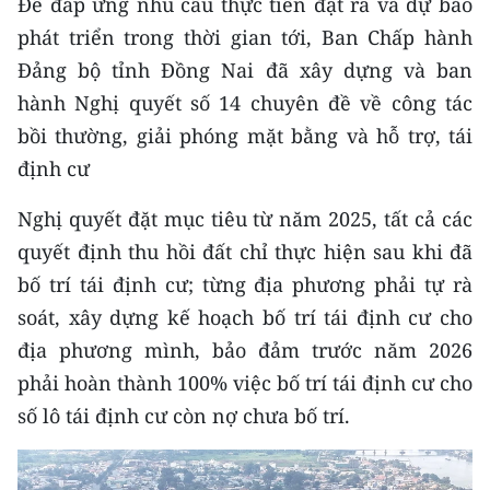
Để đáp ứng nhu cầu thực tiễn đặt ra và dự báo
TIN MỚI
phát triển trong thời gian tới, Ban Chấp hành
Đảng bộ tỉnh Đồng Nai đã xây dựng và ban
TIN ĐỊA PHƯƠNG
hành Nghị quyết số 14 chuyên đề về công tác
Trung du và miền núi phía Bắc
bồi thường, giải phóng mặt bằng và hỗ trợ, tái
định cư
Đồng bằng sông Hồng
Nghị quyết đặt mục tiêu từ năm 2025, tất cả các
Bắc Trung Bộ
quyết định thu hồi đất chỉ thực hiện sau khi đã
Duyên hải Nam Trung Bộ và Tây
bố trí tái định cư; từng địa phương phải tự rà
Nguyên
soát, xây dựng kế hoạch bố trí tái định cư cho
Đông Nam Bộ
địa phương mình, bảo đảm trước năm 2026
phải hoàn thành 100% việc bố trí tái định cư cho
Đồng bằng sông Cửu Long
số lô tái định cư còn nợ chưa bố trí.
Chuyên trang Hà Nội
Chuyên trang TP. Hồ Chí Minh