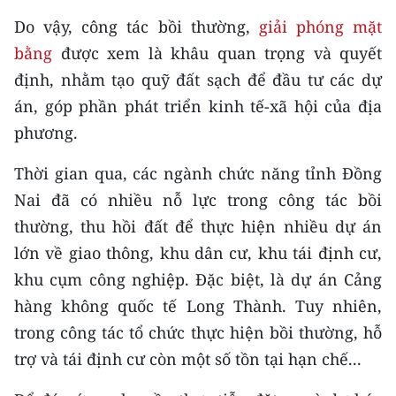
Media Pháp luật
Do vậy, công tác bồi thường,
giải phóng mặt
Media Du lịch
bằng
được xem là khâu quan trọng và quyết
định, nhằm tạo quỹ đất sạch để đầu tư các dự
Media Thế giới
án, góp phần phát triển kinh tế-xã hội của địa
Media Thể thao
phương.
Media Giáo dục
Thời gian qua, các ngành chức năng tỉnh Đồng
Nai đã có nhiều nỗ lực trong công tác bồi
Media Y tế
thường, thu hồi đất để thực hiện nhiều dự án
Media Khoa học - Công nghệ
lớn về giao thông, khu dân cư, khu tái định cư,
khu cụm công nghiệp. Đặc biệt, là dự án Cảng
Media Môi trường
hàng không quốc tế Long Thành. Tuy nhiên,
Ảnh
trong công tác tổ chức thực hiện bồi thường, hỗ
Infographic
trợ và tái định cư còn một số tồn tại hạn chế...