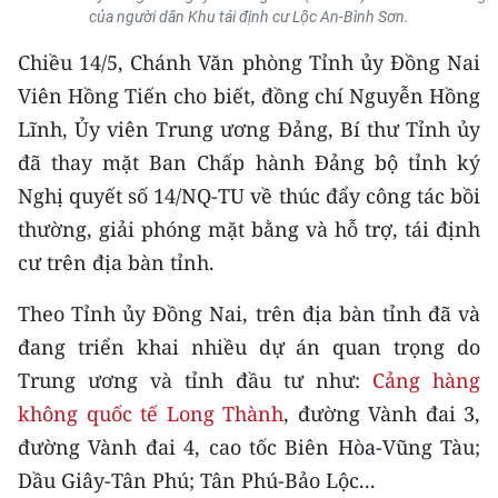
CHƯƠNG TRÌNH OCOP - MỖI XÃ
của người dân Khu tái định cư Lộc An-Bình Sơn.
MỘT SẢN PHẨM
Chiều 14/5, Chánh Văn phòng Tỉnh ủy Đồng Nai
Viên Hồng Tiến cho biết, đồng chí Nguyễn Hồng
RADIO
Lĩnh, Ủy viên Trung ương Đảng, Bí thư Tỉnh ủy
đã thay mặt Ban Chấp hành Đảng bộ tỉnh ký
MEDIA CENTER
Nghị quyết số 14/NQ-TU về thúc đẩy công tác bồi
E-Magazine
thường, giải phóng mặt bằng và hỗ trợ, tái định
cư trên địa bàn tỉnh.
Video
Media Chính trị
Theo Tỉnh ủy Đồng Nai, trên địa bàn tỉnh đã và
đang triển khai nhiều dự án quan trọng do
Media Kinh tế
Trung ương và tỉnh đầu tư như:
Cảng hàng
Media Văn hóa
không quốc tế Long Thành
, đường Vành đai 3,
đường Vành đai 4, cao tốc Biên Hòa-Vũng Tàu;
Media Xã hội
Dầu Giây-Tân Phú; Tân Phú-Bảo Lộc...