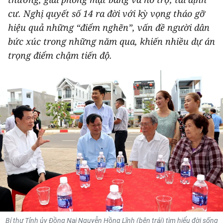
THỂ THAO
cư. Nghị quyết số 14 ra đời với kỳ vọng tháo gỡ
hiệu quả những “điểm nghẽn”, vấn đề người dân
GIÁO DỤC
bức xúc trong những năm qua, khiến nhiều dự án
trọng điểm chậm tiến độ.
Y TẾ
KHOA HỌC - CÔNG NGHỆ
MÔI TRƯỜNG
BẠN ĐỌC
KIỂM CHỨNG THÔNG TIN
TRI THỨC CHUYÊN SÂU
54 DÂN TỘC VIỆT NAM
Bí thư Tỉnh ủy Đồng Nai Nguyễn Hồng Lĩnh (bên trái) tìm hiểu đời sống