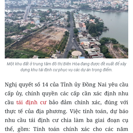
CHUYÊN ĐỀ
CÁC CHUYÊN TRANG
VỀ BÁO NHÂN DÂN
THỜI NAY
Một khu đất ở trung tâm đô thị Biên Hòa đang được đề xuất để xây
dựng khu tái định cư phục vụ các dự án trọng điểm.
NHÂN DÂN CUỐI TUẦN
Nghị quyết số 14 của Tỉnh ủy Đồng Nai yêu cầu
NHÂN DÂN HẰNG THÁNG
cấp ủy, chính quyền các cấp cần xác định nhu
cầu
tái định cư
bảo đảm chính xác, đúng với
MUA BÁO
thực tế của địa phương. Việc tính toán, dự báo
ĐỌC BÁO IN
nhu cầu tái định cư chia làm ba giai đoạn cụ
thể, gồm: Tính toán chính xác cho các năm