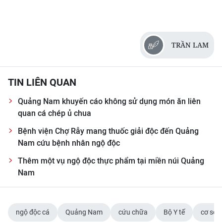
TRẦN LAM
TIN LIÊN QUAN
Quảng Nam khuyến cáo không sử dụng món ăn liên
quan cá chép ủ chua
Bệnh viện Chợ Rẫy mang thuốc giải độc đến Quảng
Nam cứu bệnh nhân ngộ độc
Thêm một vụ ngộ độc thực phẩm tại miền núi Quảng
Nam
ngộ độc cá
Quảng Nam
cứu chữa
Bộ Y tế
cơ sở y