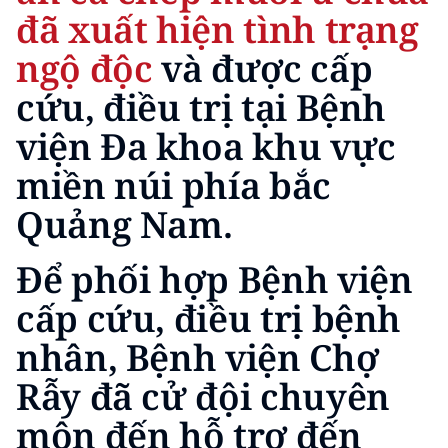
CHƯƠNG TRÌNH OCOP - MỖI XÃ
đã xuất hiện tình trạng
MỘT SẢN PHẨM
ngộ độc
và được cấp
cứu, điều trị tại Bệnh
RADIO
viện Đa khoa khu vực
MEDIA CENTER
miền núi phía bắc
E-Magazine
Quảng Nam.
Video
Để phối hợp Bệnh viện
Media Chính trị
cấp cứu, điều trị bệnh
Media Kinh tế
nhân, Bệnh viện Chợ
Media Văn hóa
Rẫy đã cử đội chuyên
Media Xã hội
môn đến hỗ trợ đến