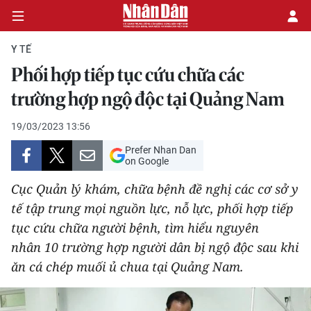
Y TẾ
Phối hợp tiếp tục cứu chữa các
CHÍNH TRỊ
trường hợp ngộ độc tại Quảng Nam
KINH TẾ
19/03/2023 13:56
Prefer Nhan Dan
VĂN HÓA
on Google
Cục Quản lý khám, chữa bệnh đề nghị các cơ sở y
XÃ HỘI
tế tập trung mọi nguồn lực, nỗ lực, phối hợp tiếp
tục cứu chữa người bệnh, tìm hiểu nguyên
PHÁP LUẬT
nhân 10 trường hợp người dân bị ngộ độc sau khi
DU LỊCH
ăn cá chép muối ủ chua tại Quảng Nam.
THẾ GIỚI