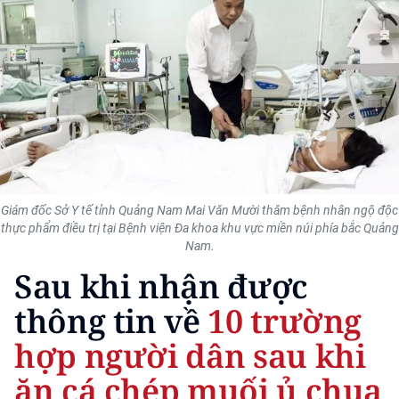
THỂ THAO
GIÁO DỤC
Y TẾ
KHOA HỌC - CÔNG NGHỆ
MÔI TRƯỜNG
Giám đốc Sở Y tế tỉnh Quảng Nam Mai Văn Mười thăm bệnh nhân ngộ độc
thực phẩm điều trị tại Bệnh viện Đa khoa khu vực miền núi phía bắc Quảng
BẠN ĐỌC
Nam.
Sau khi nhận được
KIỂM CHỨNG THÔNG TIN
thông tin về
10 trường
TRI THỨC CHUYÊN SÂU
hợp người dân sau khi
54 DÂN TỘC VIỆT NAM
ăn cá chép muối ủ chua