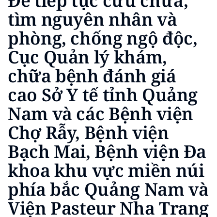
Để tiếp tục cứu chữa,
TIN MỚI
tìm nguyên nhân và
phòng, chống ngộ độc,
TIN ĐỊA PHƯƠNG
Cục Quản lý khám,
Trung du và miền núi phía Bắc
chữa bệnh đánh giá
Đồng bằng sông Hồng
cao Sở Y tế tỉnh Quảng
Bắc Trung Bộ
Nam và các Bệnh viện
Duyên hải Nam Trung Bộ và Tây
Chợ Rẫy, Bệnh viện
Nguyên
Bạch Mai, Bệnh viện Đa
Đông Nam Bộ
khoa khu vực miền núi
Đồng bằng sông Cửu Long
phía bắc Quảng Nam và
Chuyên trang Hà Nội
Viện Pasteur Nha Trang
Chuyên trang TP. Hồ Chí Minh