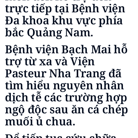
Media Pháp luật
trực tiếp tại Bệnh viện
Đa khoa khu vực phía
Media Du lịch
bắc Quảng Nam.
Media Thế giới
Media Thể thao
Bệnh viện Bạch Mai hỗ
Media Giáo dục
trợ từ xa và Viện
Pasteur Nha Trang đã
Media Y tế
tìm hiểu nguyên nhân
Media Khoa học - Công nghệ
dịch tễ các trường hợp
Media Môi trường
ngộ độc sau ăn cá chép
Ảnh
muối ủ chua.
Infographic