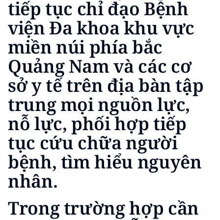
tiếp tục chỉ đạo Bệnh
ENGLISH
viện Đa khoa khu vực
中文
miền núi phía bắc
FRANÇAIS
Quảng Nam và các cơ
РУССКИЙ
sở y tế trên địa bàn tập
trung mọi nguồn lực,
ESPAÑOL
nỗ lực, phối hợp tiếp
한국어
tục cứu chữa người
bệnh, tìm hiểu nguyên
nhân.
Trong trường hợp cần