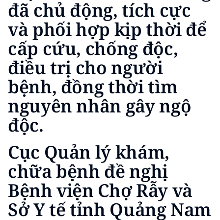
đã chủ động, tích cực
CHUYÊN ĐỀ
và phối hợp kịp thời để
cấp cứu, chống độc,
CÁC CHUYÊN TRANG
điều trị cho người
VỀ BÁO NHÂN DÂN
bệnh, đồng thời tìm
nguyên nhân gây ngộ
THỜI NAY
độc.
NHÂN DÂN CUỐI TUẦN
Cục Quản lý khám,
NHÂN DÂN HẰNG THÁNG
chữa bệnh đề nghị
MUA BÁO
Bệnh viện Chợ Rẫy và
ĐỌC BÁO IN
Sở Y tế tỉnh Quảng Nam